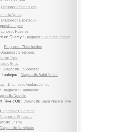
:
Diagnostic Strenquels
gnostic Aynac
:
Diagnostic Espeyroux
gnostic Leyme
iagnostic Rueyres
ce en Quercy :
Diagnostic Saint Maurice en
s :
Diagnostic Théminettes
:
Diagnostic Bretenoux
ostic Estal
nostic Girac
 :
Diagnostic Loubressac
l Loubéjou :
Diagnostic Saint Michel
lac :
Diagnostic Anglars Juillac
 :
Diagnostic Cambayrac
agnostic Douelle
t Rive d'Olt :
Diagnostic Saint Vincent Rive
Diagnostic Calamane
Diagnostic Gigouzac
gnostic Lherm
Diagnostic Nuzéjouls