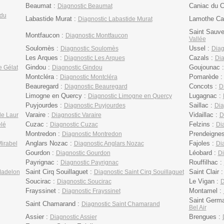
Beaumat :
Caniac du 
Diagnostic Beaumat
 du
Labastide Murat :
Lamothe Ca
Diagnostic Labastide Murat
Saint Sauve
Montfaucon :
Diagnostic Montfaucon
Vallée
Soulomès :
Ussel :
Diagnostic Soulomès
Diag
Les Arques :
Cazals :
Diagnostic Les Arques
Dia
Gindou :
Goujounac 
e Gélat
Diagnostic Gindou
Montcléra :
Pomarède 
Diagnostic Montcléra
Beauregard :
Concots :
Diagnostic Beauregard
D
Limogne en Quercy :
Lugagnac :
Diagnostic Limogne en Quercy
Puyjourdes :
Saillac :
Diagnostic Puyjourdes
Dia
Varaire :
Vidaillac :
de Laur
Diagnostic Varaire
D
Cuzac :
Felzins :
lé
Diagnostic Cuzac
Di
Montredon :
Prendeigne
Diagnostic Montredon
Anglars Nozac :
Fajoles :
Mirabel
Diagnostic Anglars Nozac
Di
Gourdon :
Léobard :
Diagnostic Gourdon
Di
Payrignac :
Rouffilhac :
Diagnostic Payrignac
Saint Cirq Souillaguet :
Saint Clair 
Madelon
Diagnostic Saint Cirq Souillaguet
Soucirac :
Le Vigan :
Diagnostic Soucirac
D
Frayssinet :
Montamel :
Diagnostic Frayssinet
Saint Germa
Saint Chamarand :
Diagnostic Saint Chamarand
Bel Air
Assier :
Brengues :
Diagnostic Assier