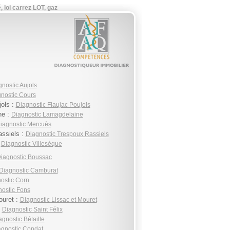
 loi carrez LOT, gaz
nostic Aujols
nostic Cours
jols :
Diagnostic Flaujac Poujols
ne :
Diagnostic Lamagdelaine
iagnostic Mercuès
ssiels :
Diagnostic Trespoux Rassiels
:
Diagnostic Villesèque
iagnostic Boussac
Diagnostic Camburat
ostic Corn
ostic Fons
ouret :
Diagnostic Lissac et Mouret
:
Diagnostic Saint Félix
agnostic Bétaille
agnostic Condat