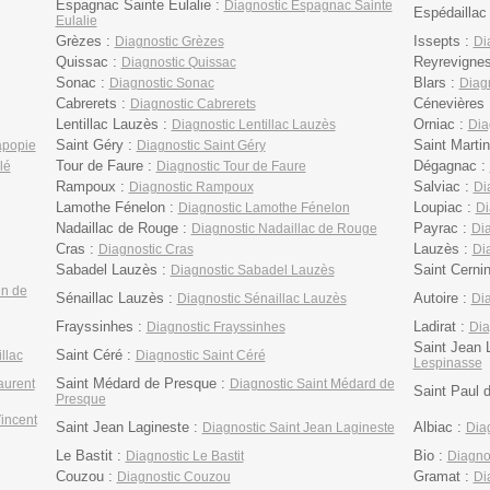
Espagnac Sainte Eulalie :
Diagnostic Espagnac Sainte
Espédaillac
Eulalie
Grèzes :
Issepts :
Diagnostic Grèzes
Di
Quissac :
Reyrevigne
Diagnostic Quissac
Sonac :
Blars :
Diagnostic Sonac
Diagn
Cabrerets :
Cénevières
Diagnostic Cabrerets
Lentillac Lauzès :
Orniac :
Diagnostic Lentillac Lauzès
Dia
Saint Géry :
Saint Marti
apopie
Diagnostic Saint Géry
Tour de Faure :
Dégagnac :
lé
Diagnostic Tour de Faure
Rampoux :
Salviac :
Diagnostic Rampoux
Di
Lamothe Fénelon :
Loupiac :
Diagnostic Lamothe Fénelon
Di
Nadaillac de Rouge :
Payrac :
Diagnostic Nadaillac de Rouge
Dia
Cras :
Lauzès :
Diagnostic Cras
Di
Sabadel Lauzès :
Saint Cerni
Diagnostic Sabadel Lauzès
in de
Sénaillac Lauzès :
Autoire :
Diagnostic Sénaillac Lauzès
Dia
Frayssinhes :
Ladirat :
Diagnostic Frayssinhes
Dia
Saint Jean 
Saint Céré :
llac
Diagnostic Saint Céré
Lespinasse
Saint Médard de Presque :
aurent
Diagnostic Saint Médard de
Saint Paul 
Presque
Vincent
Saint Jean Lagineste :
Albiac :
Diagnostic Saint Jean Lagineste
Diag
Le Bastit :
Bio :
Diagnostic Le Bastit
Diagnos
Couzou :
Gramat :
Diagnostic Couzou
Di