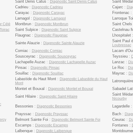
Saint Denis Catus :
Saint Médar
Diagnostic Saint Denis Catus
Cadrieu :
Cajarc :
Diagnostic Cadrieu
Dia
Carayac :
Frontenac :
Diagnostic Carayac
Larnagol :
Larroque To
Diagnostic Larnagol
Montbrun :
Saint Chels
ur Célé
Diagnostic Montbrun
Saint Sulpice :
Castelnau M
Toirac
Diagnostic Saint Sulpice
Flaugnac :
Lhospitalet 
Diagnostic Flaugnac
Saint Paul 
Sainte Alauzie :
Diagnostic Sainte Alauzie
Loubressac
Comiac :
Lacam d'Ou
Diagnostic Comiac
Sousceyrac :
Teyssieu :
Diagnostic Sousceyrac
D
Lachapelle Auzac :
Lanzac :
Diagnostic Lachapelle Auzac
Di
Pinsac :
Le Roc :
Diagnostic Pinsac
Di
Souillac :
Mayrac :
Diagnostic Souillac
Di
Labastide du Haut Mont :
Diagnostic Labastide du Haut
Latronquièr
Mont
Montet et Bouxal :
Sabadel Lat
Diagnostic Montet et Bouxal
Saint Médar
Saint Hilaire :
Diagnostic Saint Hilaire
Nicourby
c
Bessonies :
Lagardelle 
Diagnostic Bessonies
Prayssac :
Bach :
Diagnostic Prayssac
Diag
Belmont Sainte Foi :
Cieurac :
ercy
Diagnostic Belmont Sainte Foi
Di
Escamps :
Fontanes :
Diagnostic Escamps
Lalbenque :
Montdoumer
Diagnostic Lalbenque