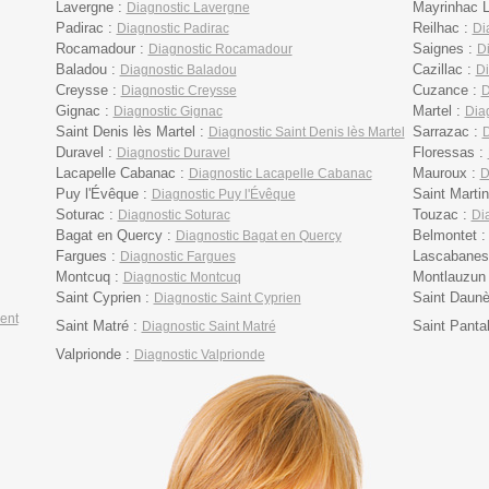
Lavergne :
Mayrinhac L
Diagnostic Lavergne
Padirac :
Reilhac :
Diagnostic Padirac
Di
Rocamadour :
Saignes :
Diagnostic Rocamadour
D
Baladou :
Cazillac :
Diagnostic Baladou
Di
Creysse :
Cuzance :
Diagnostic Creysse
D
Gignac :
Martel :
Diagnostic Gignac
Diag
Saint Denis lès Martel :
Sarrazac :
Diagnostic Saint Denis lès Martel
D
Duravel :
Floressas :
Diagnostic Duravel
Lacapelle Cabanac :
Mauroux :
Diagnostic Lacapelle Cabanac
D
Puy l'Évêque :
Saint Marti
Diagnostic Puy l'Évêque
Soturac :
Touzac :
Diagnostic Soturac
Di
Bagat en Quercy :
Belmontet 
Diagnostic Bagat en Quercy
Fargues :
Lascabanes
Diagnostic Fargues
Montcuq :
Montlauzun
Diagnostic Montcuq
Saint Cyprien :
Saint Daun
Diagnostic Saint Cyprien
ent
Saint Matré :
Saint Panta
Diagnostic Saint Matré
Valprionde :
Diagnostic Valprionde