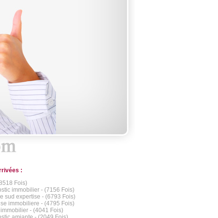
rrivées :
(8518 Fois)
stic immobilier - (7156 Fois)
ce sud expertise - (6793 Fois)
ise immobiliere - (4795 Fois)
 immobilier - (4041 Fois)
stic amiante - (2049 Fois)