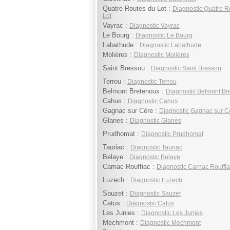
Quatre Routes du Lot :
Diagnostic Quatre R
Lot
Vayrac :
Diagnostic Vayrac
Le Bourg :
Diagnostic Le Bourg
Labathude :
Diagnostic Labathude
Molières :
Diagnostic Molières
Saint Bressou :
Diagnostic Saint Bressou
Terrou :
Diagnostic Terrou
Belmont Bretenoux :
Diagnostic Belmont Br
Cahus :
Diagnostic Cahus
Gagnac sur Cère :
Diagnostic Gagnac sur C
Glanes :
Diagnostic Glanes
Prudhomat :
Diagnostic Prudhomat
Tauriac :
Diagnostic Tauriac
Belaye :
Diagnostic Belaye
Carnac Rouffiac :
Diagnostic Carnac Rouffia
Luzech :
Diagnostic Luzech
Sauzet :
Diagnostic Sauzet
Catus :
Diagnostic Catus
Les Junies :
Diagnostic Les Junies
Mechmont :
Diagnostic Mechmont