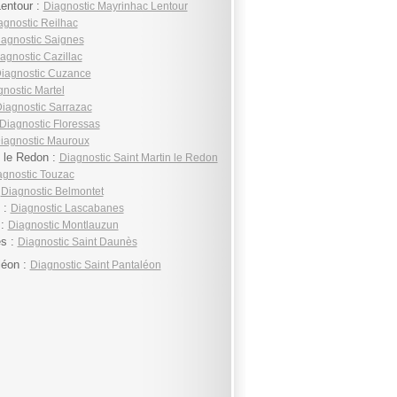
entour :
Diagnostic Mayrinhac Lentour
agnostic Reilhac
iagnostic Saignes
agnostic Cazillac
iagnostic Cuzance
nostic Martel
iagnostic Sarrazac
Diagnostic Floressas
iagnostic Mauroux
n le Redon :
Diagnostic Saint Martin le Redon
agnostic Touzac
:
Diagnostic Belmontet
 :
Diagnostic Lascabanes
 :
Diagnostic Montlauzun
ès :
Diagnostic Saint Daunès
léon :
Diagnostic Saint Pantaléon