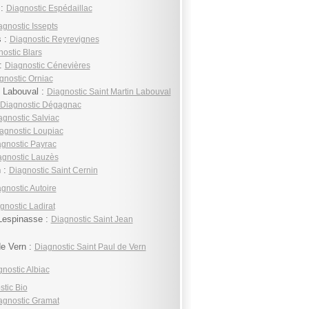
 :
Diagnostic Espédaillac
agnostic Issepts
s :
Diagnostic Reyrevignes
ostic Blars
 :
Diagnostic Cénevières
gnostic Orniac
n Labouval :
Diagnostic Saint Martin Labouval
Diagnostic Dégagnac
agnostic Salviac
agnostic Loupiac
gnostic Payrac
agnostic Lauzès
n :
Diagnostic Saint Cernin
gnostic Autoire
gnostic Ladirat
Lespinasse :
Diagnostic Saint Jean
de Vern :
Diagnostic Saint Paul de Vern
nostic Albiac
tic Bio
agnostic Gramat