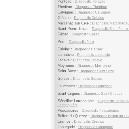
Pontcirq :
Diagnostic Pontcirq
Thédirac :
Diagnostic Thédirac
Calvignac :
Diagnostic Calvignac
Gréalou :
Diagnostic Gréalou
Marcilhac sur Célé :
Diagnostic Marcilhac s
Saint Pierre Toirac :
Diagnostic Saint Pierre 
Cézac :
Diagnostic Cézac
Pern :
Diagnostic Pern
Calviac :
Diagnostic Calviac
Lamativie :
Diagnostic Lamativie
Lacave :
Diagnostic Lacave
Meyronne :
Diagnostic Meyronne
Saint Sozy :
Diagnostic Saint Sozy
Gorses :
Diagnostic Gorses
Lauresses :
Diagnostic Lauresses
Saint Cirgues :
Diagnostic Saint Cirgues
Sénaillac Latronquière :
Diagnostic Sénailla
Latronquière
Pescadoires :
Diagnostic Pescadoires
Belfort du Quercy :
Diagnostic Belfort du Qu
Cremps :
Diagnostic Cremps
Laburgade :
Diagnostic Laburgade