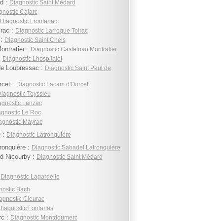
d :
Diagnostic Saint Médard
gnostic Cajarc
Diagnostic Frontenac
irac :
Diagnostic Larroque Toirac
 :
Diagnostic Saint Chels
ontratier :
Diagnostic Castelnau Montratier
:
Diagnostic Lhospitalet
de Loubressac :
Diagnostic Saint Paul de
rcet :
Diagnostic Lacam d'Ourcet
iagnostic Teyssieu
agnostic Lanzac
agnostic Le Roc
agnostic Mayrac
e :
Diagnostic Latronquière
ronquière :
Diagnostic Sabadel Latronquière
d Nicourby :
Diagnostic Saint Médard
:
Diagnostic Lagardelle
nostic Bach
agnostic Cieurac
Diagnostic Fontanes
c :
Diagnostic Montdoumerc