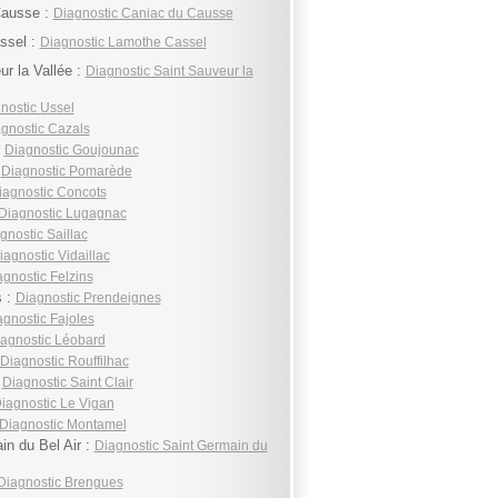
Causse :
Diagnostic Caniac du Causse
ssel :
Diagnostic Lamothe Cassel
ur la Vallée :
Diagnostic Saint Sauveur la
nostic Ussel
gnostic Cazals
:
Diagnostic Goujounac
:
Diagnostic Pomarède
iagnostic Concots
Diagnostic Lugagnac
gnostic Saillac
iagnostic Vidaillac
agnostic Felzins
s :
Diagnostic Prendeignes
agnostic Fajoles
agnostic Léobard
Diagnostic Rouffilhac
:
Diagnostic Saint Clair
iagnostic Le Vigan
Diagnostic Montamel
in du Bel Air :
Diagnostic Saint Germain du
Diagnostic Brengues