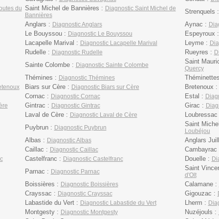
Saint Michel de Bannières :
outes du
Diagnostic Saint Michel de
Strenquels 
Bannières
Anglars :
Aynac :
Diagnostic Anglars
Dia
Le Bouyssou :
Espeyroux 
Diagnostic Le Bouyssou
Lacapelle Marival :
Leyme :
Diagnostic Lacapelle Marival
Dia
Rudelle :
Rueyres :
Diagnostic Rudelle
D
Saint Mauri
Sainte Colombe :
Diagnostic Sainte Colombe
Quercy
Thémines :
Théminette
Diagnostic Thémines
Biars sur Cère :
Bretenoux 
etenoux
Diagnostic Biars sur Cère
Cornac :
Estal :
Diagnostic Cornac
Diagn
Gintrac :
Girac :
ère
Diagnostic Gintrac
Diag
Laval de Cère :
Loubressac
Diagnostic Laval de Cère
Saint Miche
Puybrun :
Diagnostic Puybrun
Loubéjou
Albas :
Anglars Juil
Diagnostic Albas
Caillac :
Cambayrac
Diagnostic Caillac
Castelfranc :
Douelle :
c
Diagnostic Castelfranc
Di
Saint Vincen
Parnac :
Diagnostic Parnac
d'Olt
Boissières :
Calamane :
Diagnostic Boissières
Crayssac :
Gigouzac :
Diagnostic Crayssac
Labastide du Vert :
Lherm :
Diagnostic Labastide du Vert
Dia
Montgesty :
Nuzéjouls :
Diagnostic Montgesty