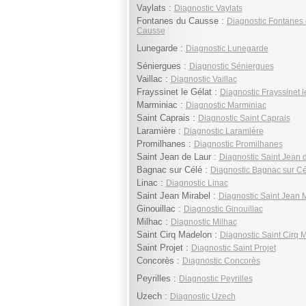
Vaylats :
Diagnostic Vaylats
Fontanes du Causse :
Diagnostic Fontanes
Causse
Lunegarde :
Diagnostic Lunegarde
Séniergues :
Diagnostic Séniergues
Vaillac :
Diagnostic Vaillac
Frayssinet le Gélat :
Diagnostic Frayssinet l
Marminiac :
Diagnostic Marminiac
Saint Caprais :
Diagnostic Saint Caprais
Laramière :
Diagnostic Laramière
Promilhanes :
Diagnostic Promilhanes
Saint Jean de Laur :
Diagnostic Saint Jean 
Bagnac sur Célé :
Diagnostic Bagnac sur Cé
Linac :
Diagnostic Linac
Saint Jean Mirabel :
Diagnostic Saint Jean 
Ginouillac :
Diagnostic Ginouillac
Milhac :
Diagnostic Milhac
Saint Cirq Madelon :
Diagnostic Saint Cirq 
Saint Projet :
Diagnostic Saint Projet
Concorès :
Diagnostic Concorès
Peyrilles :
Diagnostic Peyrilles
Uzech :
Diagnostic Uzech