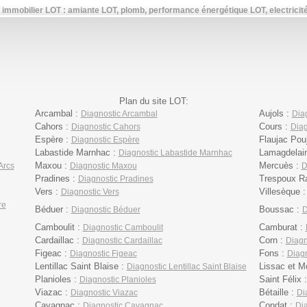
 immobilier LOT : amiante LOT, plomb, performance énergétique LOT, electricité,
Plan du site LOT:
Arcambal :
Aujols :
Diagnostic Arcambal
Diag
Cahors :
Cours :
Diagnostic Cahors
Diag
Espère :
Flaujac Pou
Diagnostic Espère
Labastide Marnhac :
Lamagdelai
Diagnostic Labastide Marnhac
Maxou :
Mercuès :
Arcs
Diagnostic Maxou
D
Pradines :
Trespoux Ra
Diagnostic Pradines
Vers :
Villesèque 
Diagnostic Vers
re
Béduer :
Boussac :
Diagnostic Béduer
D
Camboulit :
Camburat :
Diagnostic Camboulit
Cardaillac :
Corn :
Diagnostic Cardaillac
Diagn
Figeac :
Fons :
Diagnostic Figeac
Diagn
Lentillac Saint Blaise :
Lissac et M
Diagnostic Lentillac Saint Blaise
Planioles :
Saint Félix 
Diagnostic Planioles
Viazac :
Bétaille :
Diagnostic Viazac
Di
Cavagnac :
Condat :
Diagnostic Cavagnac
Di