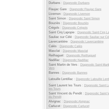
Durbans :
Diagnostic Durbans
Flaujac Gare :
Diagnostic Flaujac Gare
Livernon :
Diagnostic Livernon
Saint Simon :
Diagnostic Saint Simon
Bouziès :
Diagnostic Bouziès
Crégols :
Diagnostic Crégols
Saint Cirq Lapopie :
Diagnostic Saint Cirq L
Sauliac sur Célé :
Diagnostic Sauliac sur Cé
Lavercantière :
Diagnostic Lavercantière
Calès :
Diagnostic Calès
Masclat :
Diagnostic Masclat
Reilhaguet :
Diagnostic Reilhaguet
Nadillac :
Diagnostic Nadillac
Saint Martin de Vers :
Diagnostic Saint Mart
Vers
Bannes :
Diagnostic Bannes
Latouille Lentillac :
Diagnostic Latouille Lenti
Saint Laurent les Tours :
Diagnostic Saint L
les Tours
Saint Vincent du Pendit :
Diagnostic Saint 
du Pendit
Alvignac :
Diagnostic Alvignac
Carlucet :
Diagnostic Carlucet