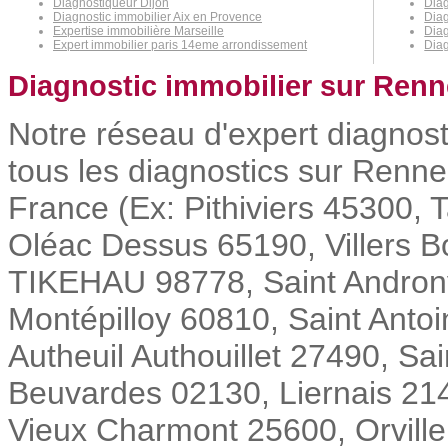
Diagnostiqueur Dijon
Diag
Diagnostic immobilier Aix en Provence
Diag
Expertise immobilière Marseille
Diag
Expert immobilier paris 14eme arrondissement
Diag
Diagnostic immobilier sur Renn
Notre réseau d'expert diagnost
tous les diagnostics sur Rennes
France (Ex: Pithiviers 45300,
Oléac Dessus 65190, Villers 
TIKEHAU 98778, Saint Androny
Montépilloy 60810, Saint Antoi
Autheuil Authouillet 27490, S
Beuvardes 02130, Liernais 21
Vieux Charmont 25600, Orville 6