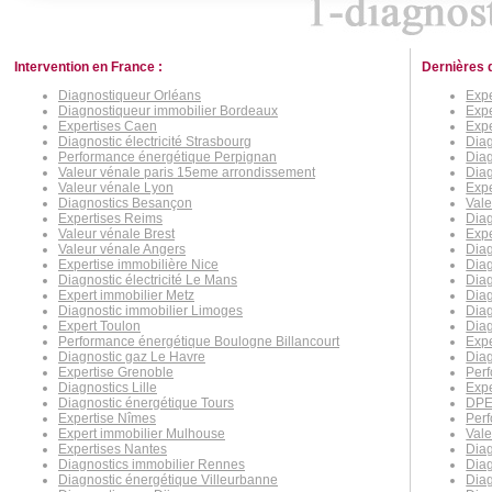
Intervention en France :
Dernières 
Diagnostiqueur Orléans
Expe
Diagnostiqueur immobilier Bordeaux
Expe
Expertises Caen
Expe
Diagnostic électricité Strasbourg
Diag
Performance énergétique Perpignan
Dia
Valeur vénale paris 15eme arrondissement
Diag
Valeur vénale Lyon
Expe
Diagnostics Besançon
Vale
Expertises Reims
Diag
Valeur vénale Brest
Expe
Valeur vénale Angers
Diag
Expertise immobilière Nice
Dia
Diagnostic électricité Le Mans
Diag
Expert immobilier Metz
Dia
Diagnostic immobilier Limoges
Diag
Expert Toulon
Diag
Performance énergétique Boulogne Billancourt
Expe
Diagnostic gaz Le Havre
Diag
Expertise Grenoble
Perf
Diagnostics Lille
Expe
Diagnostic énergétique Tours
DPE
Expertise Nîmes
Per
Expert immobilier Mulhouse
Vale
Expertises Nantes
Diag
Diagnostics immobilier Rennes
Diag
Diagnostic énergétique Villeurbanne
Diag