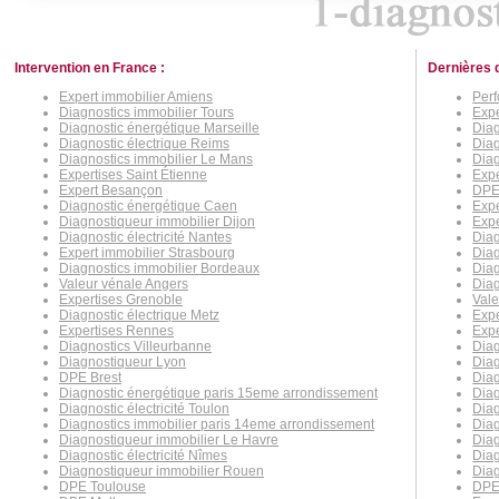
Intervention en France :
Dernières 
Expert immobilier Amiens
Per
Diagnostics immobilier Tours
Expe
Diagnostic énergétique Marseille
Diag
Diagnostic électrique Reims
Dia
Diagnostics immobilier Le Mans
Diag
Expertises Saint Étienne
Expe
Expert Besançon
DPE 
Diagnostic énergétique Caen
Expe
Diagnostiqueur immobilier Dijon
Exp
Diagnostic électricité Nantes
Diag
Expert immobilier Strasbourg
Diag
Diagnostics immobilier Bordeaux
Diag
Valeur vénale Angers
Diag
Expertises Grenoble
Vale
Diagnostic électrique Metz
Expe
Expertises Rennes
Expe
Diagnostics Villeurbanne
Diag
Diagnostiqueur Lyon
Diag
DPE Brest
Diag
Diagnostic énergétique paris 15eme arrondissement
Diag
Diagnostic électricité Toulon
Diag
Diagnostics immobilier paris 14eme arrondissement
Dia
Diagnostiqueur immobilier Le Havre
Diag
Diagnostic électricité Nîmes
Diag
Diagnostiqueur immobilier Rouen
Diag
DPE Toulouse
DPE