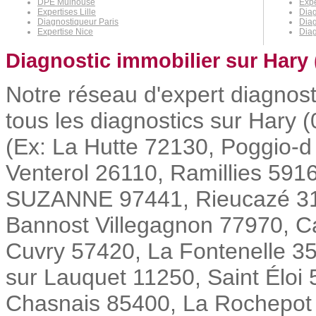
DPE Mulhouse
Expe
Expertises Lille
Diag
Diagnostiqueur Paris
Diag
Expertise Nice
Diag
Diagnostic immobilier sur Hary 
Notre réseau d'expert diagnost
tous les diagnostics sur Hary (
(Ex: La Hutte 72130, Poggio-d
Venterol 26110, Ramillies 591
SUZANNE 97441, Rieucazé 318
Bannost Villegagnon 77970, Ca
Cuvry 57420, La Fontenelle 35
sur Lauquet 11250, Saint Éloi
Chasnais 85400, La Rochepot 2