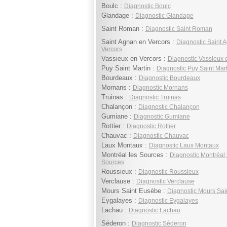
Boulc :
Diagnostic Boulc
Glandage :
Diagnostic Glandage
Saint Roman :
Diagnostic Saint Roman
Saint Agnan en Vercors :
Diagnostic Saint 
Vercors
Vassieux en Vercors :
Diagnostic Vassieux 
Puy Saint Martin :
Diagnostic Puy Saint Mart
Bourdeaux :
Diagnostic Bourdeaux
Mornans :
Diagnostic Mornans
Truinas :
Diagnostic Truinas
Chalançon :
Diagnostic Chalançon
Gumiane :
Diagnostic Gumiane
Rottier :
Diagnostic Rottier
Chauvac :
Diagnostic Chauvac
Laux Montaux :
Diagnostic Laux Montaux
Montréal les Sources :
Diagnostic Montréal 
Sources
Roussieux :
Diagnostic Roussieux
Verclause :
Diagnostic Verclause
Mours Saint Eusèbe :
Diagnostic Mours Sai
Eygalayes :
Diagnostic Eygalayes
Lachau :
Diagnostic Lachau
Séderon :
Diagnostic Séderon