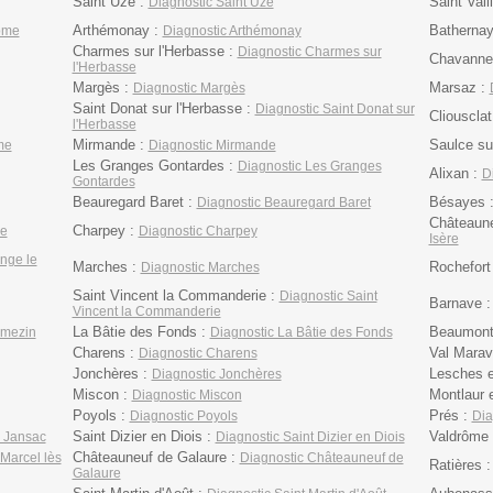
Saint Uze :
Saint Vall
Diagnostic Saint Uze
Arthémonay :
Bathernay
rôme
Diagnostic Arthémonay
Charmes sur l'Herbasse :
Diagnostic Charmes sur
Chavanne
l'Herbasse
Margès :
Marsaz :
Diagnostic Margès
Saint Donat sur l'Herbasse :
Diagnostic Saint Donat sur
Cliousclat
l'Herbasse
Mirmande :
Saulce su
me
Diagnostic Mirmande
Les Granges Gontardes :
Diagnostic Les Granges
Alixan :
D
Gontardes
Beauregard Baret :
Bésayes 
Diagnostic Beauregard Baret
Châteaune
Charpey :
ge
Diagnostic Charpey
Isère
nge le
Marches :
Rochefor
Diagnostic Marches
Saint Vincent la Commanderie :
Diagnostic Saint
Barnave 
Vincent la Commanderie
La Bâtie des Fonds :
Beaumont 
émezin
Diagnostic La Bâtie des Fonds
Charens :
Val Marav
Diagnostic Charens
Jonchères :
Lesches e
Diagnostic Jonchères
Miscon :
Montlaur 
Diagnostic Miscon
Poyols :
Prés :
Diagnostic Poyols
Dia
Saint Dizier en Diois :
Valdrôme
 Jansac
Diagnostic Saint Dizier en Diois
Châteauneuf de Galaure :
 Marcel lès
Diagnostic Châteauneuf de
Ratières 
Galaure