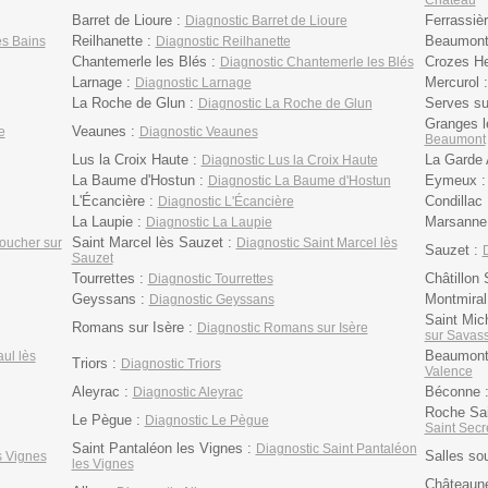
Château
Barret de Lioure :
Ferrassiè
Diagnostic Barret de Lioure
Reilhanette :
Beaumont
es Bains
Diagnostic Reilhanette
Chantemerle les Blés :
Crozes He
Diagnostic Chantemerle les Blés
Larnage :
Mercurol 
Diagnostic Larnage
La Roche de Glun :
Serves su
Diagnostic La Roche de Glun
Granges 
Veaunes :
e
Diagnostic Veaunes
Beaumont
Lus la Croix Haute :
La Garde
Diagnostic Lus la Croix Haute
La Baume d'Hostun :
Eymeux 
Diagnostic La Baume d'Hostun
L'Écancière :
Condillac
Diagnostic L'Écancière
La Laupie :
Marsanne
Diagnostic La Laupie
Saint Marcel lès Sauzet :
oucher sur
Diagnostic Saint Marcel lès
Sauzet :
Sauzet
Tourrettes :
Châtillon 
Diagnostic Tourrettes
Geyssans :
Montmiral
Diagnostic Geyssans
Saint Mic
Romans sur Isère :
Diagnostic Romans sur Isère
sur Savas
Beaumont 
ul lès
Triors :
Diagnostic Triors
Valence
Aleyrac :
Béconne 
Diagnostic Aleyrac
Roche Sai
Le Pègue :
Diagnostic Le Pègue
Saint Sec
Saint Pantaléon les Vignes :
Diagnostic Saint Pantaléon
Salles so
s Vignes
les Vignes
Châteaun