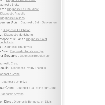
on :
Diagnostic Aubenasson
agnostic Brette
ère :
Diagnostic La Chaudière
:
Diagnostic Pradelle
Diagnostic Saillans
veur en Diois :
Diagnostic Saint Sauveur en
 :
Diagnostic Le Chalon
u :
Diagnostic Montchenu
stophe et le Laris :
Diagnostic Saint
et le Laris
s :
Diagnostic Hauterives
r Sye :
Diagnostic Aouste sur Sye
sur Gervanne :
Diagnostic Beaufort sur
agnostic Crest
coulin :
Diagnostic Eygluy Escoulin
iagnostic Grâne
:
Diagnostic Omblèze
sur Grane :
Diagnostic La Roche sur Grane
Diagnostic Soyans
en Diois :
Diagnostic Bonneval en Diois