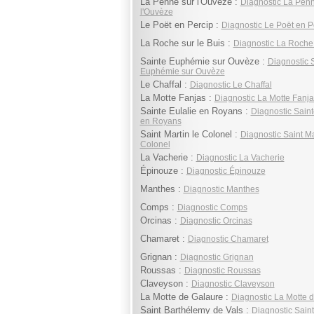
La Penne sur l'Ouvèze :
Diagnostic La Penn
l'Ouvèze
Le Poët en Percip :
Diagnostic Le Poët en P
La Roche sur le Buis :
Diagnostic La Roche 
Sainte Euphémie sur Ouvèze :
Diagnostic 
Euphémie sur Ouvèze
Le Chaffal :
Diagnostic Le Chaffal
La Motte Fanjas :
Diagnostic La Motte Fanja
Sainte Eulalie en Royans :
Diagnostic Saint
en Royans
Saint Martin le Colonel :
Diagnostic Saint Ma
Colonel
La Vacherie :
Diagnostic La Vacherie
Épinouze :
Diagnostic Épinouze
Manthes :
Diagnostic Manthes
Comps :
Diagnostic Comps
Orcinas :
Diagnostic Orcinas
Chamaret :
Diagnostic Chamaret
Grignan :
Diagnostic Grignan
Roussas :
Diagnostic Roussas
Claveyson :
Diagnostic Claveyson
La Motte de Galaure :
Diagnostic La Motte 
Saint Barthélemy de Vals :
Diagnostic Saint