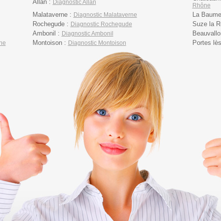
Allan :
Diagnostic Allan
Rhône
Malataverne :
La Baume 
Diagnostic Malataverne
Rochegude :
Suze la R
Diagnostic Rochegude
Ambonil :
Beauvallo
Diagnostic Ambonil
Montoison :
Portes lè
ône
Diagnostic Montoison