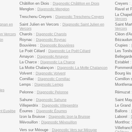
Châtillon en Diois :
Creyers :
Diagnostic Châtillon en Diois
Menglon :
Ravel et F
Diagnostic Menglon
La Chapel
Treschenu Creyers :
Diagnostic Treschenu Creyers
Vercors
Saint Julien en Vercors :
Saint Mar
Agnan en
Diagnostic Saint Julien en
Vercors
Vercors
Charols :
Cléon d'A
en Vercors
Diagnostic Charols
Roynac :
Bézaudun 
in
Diagnostic Roynac
Bouvières :
Crupies :
Diagnostic Bouvières
Le Poët Célard :
Les Tonil
Diagnostic Le Poët Célard
Arnayon :
Bellegard
Diagnostic Arnayon
La Charce :
Establet 
Diagnostic La Charce
La Motte Chalançon :
Pommerol
Diagnostic La Motte Chalançon
Volvent :
Bourg lès
Diagnostic Volvent
Cornillac :
Cornillon 
Diagnostic Cornillac
Lemps :
Montferra
Diagnostic Lemps
les
Pelonne :
Rémuzat 
Diagnostic Pelonne
Sahune :
Saint May
Diagnostic Sahune
Villeperdrix :
Le Grand 
Diagnostic Villeperdrix
Éourres :
Ballons :
nt Eusèbe
Diagnostic Éourres
Izon la Bruisse :
Laborel :
Diagnostic Izon la Bruisse
Mévouillon :
Montfroc 
Diagnostic Mévouillon
Villefranc
Vers sur Méouge :
Diagnostic Vers sur Méouge