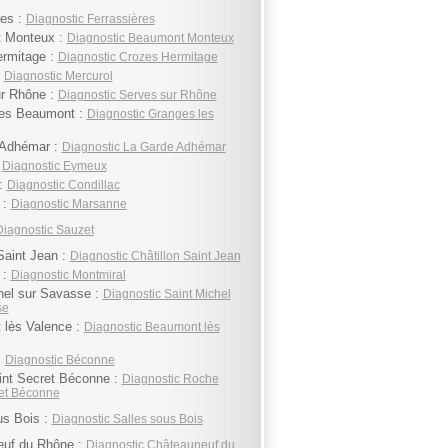
res :
Diagnostic Ferrassières
 Monteux :
Diagnostic Beaumont Monteux
rmitage :
Diagnostic Crozes Hermitage
:
Diagnostic Mercurol
r Rhône :
Diagnostic Serves sur Rhône
les Beaumont :
Diagnostic Granges les
 Adhémar :
Diagnostic La Garde Adhémar
:
Diagnostic Eymeux
 :
Diagnostic Condillac
 :
Diagnostic Marsanne
Diagnostic Sauzet
Saint Jean :
Diagnostic Châtillon Saint Jean
 :
Diagnostic Montmiral
hel sur Savasse :
Diagnostic Saint Michel
se
lès Valence :
Diagnostic Beaumont lès
:
Diagnostic Béconne
nt Secret Béconne :
Diagnostic Roche
ret Béconne
us Bois :
Diagnostic Salles sous Bois
euf du Rhône :
Diagnostic Châteauneuf du