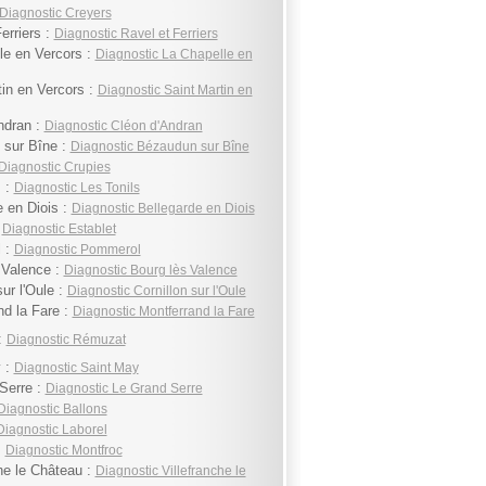
Diagnostic Creyers
erriers :
Diagnostic Ravel et Ferriers
le en Vercors :
Diagnostic La Chapelle en
tin en Vercors :
Diagnostic Saint Martin en
ndran :
Diagnostic Cléon d'Andran
sur Bîne :
Diagnostic Bézaudun sur Bîne
Diagnostic Crupies
s :
Diagnostic Les Tonils
e en Diois :
Diagnostic Bellegarde en Diois
:
Diagnostic Establet
 :
Diagnostic Pommerol
 Valence :
Diagnostic Bourg lès Valence
sur l'Oule :
Diagnostic Cornillon sur l'Oule
nd la Fare :
Diagnostic Montferrand la Fare
:
Diagnostic Rémuzat
 :
Diagnostic Saint May
Serre :
Diagnostic Le Grand Serre
Diagnostic Ballons
Diagnostic Laborel
:
Diagnostic Montfroc
he le Château :
Diagnostic Villefranche le