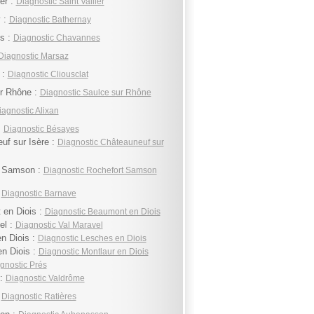
ier :
Diagnostic Saint Vallier
 :
Diagnostic Bathernay
s :
Diagnostic Chavannes
Diagnostic Marsaz
 :
Diagnostic Cliousclat
r Rhône :
Diagnostic Saulce sur Rhône
iagnostic Alixan
:
Diagnostic Bésayes
uf sur Isère :
Diagnostic Châteauneuf sur
t Samson :
Diagnostic Rochefort Samson
:
Diagnostic Barnave
en Diois :
Diagnostic Beaumont en Diois
el :
Diagnostic Val Maravel
n Diois :
Diagnostic Lesches en Diois
en Diois :
Diagnostic Montlaur en Diois
gnostic Prés
 :
Diagnostic Valdrôme
:
Diagnostic Ratières