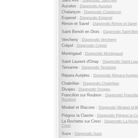
Saint Avit :
Diagnostic Saint Avit
Aucelon :
Diagnostic Aucelon
Chalançon :
Diagnostic Chalançon
Espenel :
Diagnostic Espenel
Rimon et Savel :
Diagnostic Rimon et Savel
Saint Benoît en Diois :
Diagnostic Saint Ben
Vercheny :
Diagnostic Vercheny
Crépol :
Diagnostic Crépol
Montrigaud :
Diagnostic Montrigaud
Saint Laurent d'Onay :
Diagnostic Saint Lau
Tersanne :
Diagnostic Tersanne
Répara Auriples :
Diagnostic Répara Auriple
Chabrillan :
Diagnostic Chabrillan
Divajeu :
Diagnostic Divajeu
Francillon sur Roubion :
Diagnostic Francill
Roubion
Mirabel et Blacons :
Diagnostic Mirabel et B
Piégros la Clastre :
Diagnostic Piégros la Cl
La Rochette sur Crest :
Diagnostic La Roche
Crest
Suze :
Diagnostic Suze