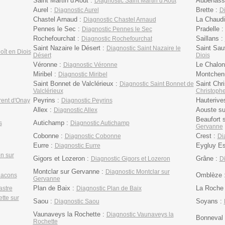
Saint Martin d'Août :
Aubenass
Diagnostic Saint Martin d'Août
Aurel :
Brette :
Diagnostic Aurel
Di
Chastel Arnaud :
La Chaudi
Diagnostic Chastel Arnaud
Pennes le Sec :
Pradelle 
Diagnostic Pennes le Sec
Rochefourchat :
Saillans :
Diagnostic Rochefourchat
Saint Nazaire le Désert :
Saint Sau
Diagnostic Saint Nazaire le
oît en Diois
Désert
Diois
Véronne :
Le Chalon
Diagnostic Véronne
Miribel :
Montchen
Diagnostic Miribel
Saint Bonnet de Valclérieux :
Saint Chri
Diagnostic Saint Bonnet de
Valclérieux
Christophe 
Peyrins :
Hauterive
rent d'Onay
Diagnostic Peyrins
Allex :
Aouste su
Diagnostic Allex
Beaufort 
Autichamp :
s
Diagnostic Autichamp
Gervanne
Cobonne :
Crest :
Diagnostic Cobonne
Di
Eurre :
Eygluy Es
Diagnostic Eurre
on sur
Gigors et Lozeron :
Grâne :
Diagnostic Gigors et Lozeron
D
Montclar sur Gervanne :
Diagnostic Montclar sur
Omblèze 
lacons
Gervanne
Plan de Baix :
La Roche 
astre
Diagnostic Plan de Baix
tte sur
Saou :
Soyans :
Diagnostic Saou
Vaunaveys la Rochette :
Diagnostic Vaunaveys la
Bonneval 
Rochette