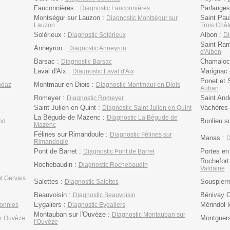
Fauconnières :
Parlanges
Diagnostic Fauconnières
Montségur sur Lauzon :
Saint Pau
Diagnostic Montségur sur
Lauzon
Trois Châ
Solérieux :
Albon :
Diagnostic Solérieux
Di
Saint Ram
Anneyron :
Diagnostic Anneyron
d'Albon
Barsac :
Chamaloc
Diagnostic Barsac
Laval d'Aix :
Marignac 
Diagnostic Laval d'Aix
Ponet et 
Montmaur en Diois :
ndaz
Diagnostic Montmaur en Diois
Auban
Romeyer :
Saint And
Diagnostic Romeyer
Saint Julien en Quint :
Vachères 
Diagnostic Saint Julien en Quint
La Bégude de Mazenc :
Diagnostic La Bégude de
Bonlieu s
nd
Mazenc
Félines sur Rimandoule :
Diagnostic Félines sur
Manas :
D
Rimandoule
Pont de Barret :
Portes en
Diagnostic Pont de Barret
Rochefort
Rochebaudin :
Diagnostic Rochebaudin
Valdaine
t Gervais
Salettes :
Souspierr
Diagnostic Salettes
Beauvoisin :
Bénivay O
Diagnostic Beauvoisin
Eygaliers :
Mérindol l
ronnies
Diagnostic Eygaliers
Montauban sur l'Ouvèze :
Diagnostic Montauban sur
Montguer
ur Ouvèze
l'Ouvèze