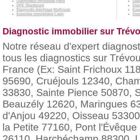
Diagnostics immobilier Paris
Diag
DPE Strasbourg
Diag
Diagnostic électrique Mulhouse
Exp
Expertise immobilière Caen
Diag
Diagnostic immobilier sur Trév
Notre réseau d'expert diagnost
tous les diagnostics sur Trévou
France (Ex: Saint Frichoux 11
95690, Cruéjouls 12340, Cha
33830, Sainte Pience 50870, S
Beauzély 12620, Maringues 6
d'Anjou 49220, Oisseau 53300
la Petite 77160, Pont l'Évêqu
26110, Harchéchamp 88300, Lass