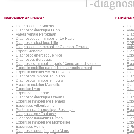
Intervention en France :
Dernières 
Diagnostiqueur Amiens
Diag
Diagnostic électrique Dijon
Val
Valeur vénale Perpignan
Diag
Diagnostiqueur immobilier Le Havre
Expe
Diagnostic électrique Lille
DPE 
Diagnostiqueur immobilier Clermont Ferrand
Val
Expert Grenoble
Diag
Diagnostic énergétique Nice
Expe
Diagnostics Bordeaux
Diag
Diagnostics immobilier paris 13eme arrondissement
Expe
Expert immobilier paris 14eme arrondissement
Diag
Expert immobilier Aix en Provence
Diag
Diagnostics immobilier Toulon
Diag
Diagnostics immobilier Tours
Expe
Expert immobilier Marseille
Diag
Expertise Lyon
Diag
Expert Saint Étienne
Diag
Diagnostic électrique Orléans
Diag
Expertise immobilière Rennes
Expe
Expertises Villeurbanne
Diag
Performance énergétique Besançon
Expe
Diagnostic gaz Toulouse
Dia
Diagnostic immobilier Nîmes
Diag
Expertise immobilière Montpellier
Expe
Expertises Reims
DPE
Diagnostic énergétique Le Mans
Expe