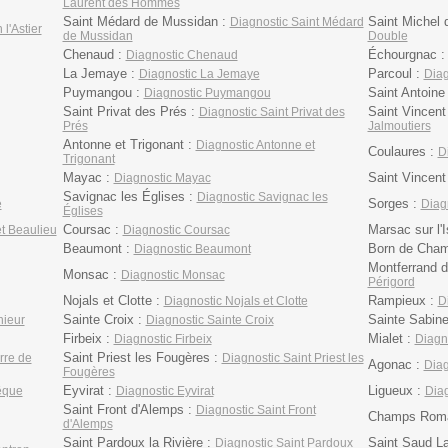
Laurent des Hommes
Saint Médard de Mussidan :
Saint Michel 
Diagnostic Saint Médard
 l'Astier
de Mussidan
Double
Chenaud :
Échourgnac 
Diagnostic Chenaud
La Jemaye :
Parcoul :
Diagnostic La Jemaye
Diag
Puymangou :
Saint Antoin
Diagnostic Puymangou
Saint Privat des Prés :
Saint Vincent
Diagnostic Saint Privat des
Prés
Jalmoutiers
Antonne et Trigonant :
Diagnostic Antonne et
Coulaures :
D
Trigonant
Mayac :
Saint Vincent 
Diagnostic Mayac
Savignac les Églises :
Diagnostic Savignac les
Sorges :
e
Diag
Églises
Coursac :
Marsac sur l'I
t Beaulieu
Diagnostic Coursac
Beaumont :
Born de Cha
Diagnostic Beaumont
Montferrand d
Monsac :
Diagnostic Monsac
Périgord
Nojals et Clotte :
Rampieux :
Diagnostic Nojals et Clotte
D
Sainte Croix :
Sainte Sabin
nieur
Diagnostic Sainte Croix
Firbeix :
Mialet :
Diagnostic Firbeix
Diagno
Saint Priest les Fougères :
rre de
Diagnostic Saint Priest les
Agonac :
Diag
Fougères
Eyvirat :
Ligueux :
êque
Diagnostic Eyvirat
Diag
Saint Front d'Alemps :
Diagnostic Saint Front
Champs Roma
d'Alemps
Saint Pardoux la Rivière :
Saint Saud L
Diagnostic Saint Pardoux