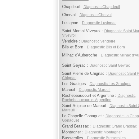
Chapdeuil :
Diagnostic Chapdeuil
Cherval :
Diagnostic Cherval
Lusignac :
Diagnostic Lusignac
Saint Martial Viveyrol :
Diagnostic Saint Mar
Viveyrol
Vendoire :
Diagnostic Vendoire
Blis et Born :
Diagnostic Blis et Born
Milhac d'Auberoche :
Diagnostic Milhac d'A
Saint Geyrac :
Diagnostic Saint Geyrac
Saint Pierre de Chignac :
Diagnostic Saint P
Chignac
Les Graulges :
Diagnostic Les Graulges
Mareuil :
Diagnostic Mareuil
Rochebeaucourt et Argentine :
Diagnostic
Rochebeaucourt et Argentine
Saint Sulpice de Mareuil :
Diagnostic Saint 
Mareuil
La Chapelle Gonaguet :
Diagnostic La Chap
Gonaguet
Grand Brassac :
Diagnostic Grand Brassac
Montagrier :
Diagnostic Montagrier
Busserolles :
Diagnostic Busserolles