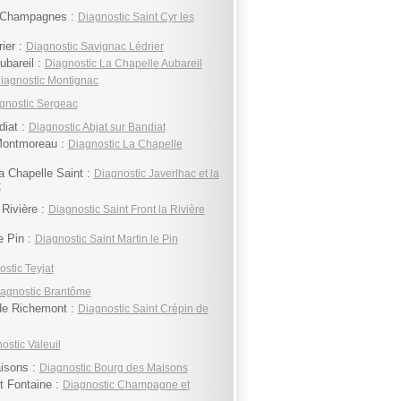
s Champagnes :
Diagnostic Saint Cyr les
ier :
Diagnostic Savignac Lédrier
ubareil :
Diagnostic La Chapelle Aubareil
iagnostic Montignac
gnostic Sergeac
diat :
Diagnostic Abjat sur Bandiat
Montmoreau :
Diagnostic La Chapelle
la Chapelle Saint :
Diagnostic Javerlhac et la
t
 Rivière :
Diagnostic Saint Front la Rivière
e Pin :
Diagnostic Saint Martin le Pin
stic Teyjat
agnostic Brantôme
de Richemont :
Diagnostic Saint Crépin de
ostic Valeuil
isons :
Diagnostic Bourg des Maisons
 Fontaine :
Diagnostic Champagne et