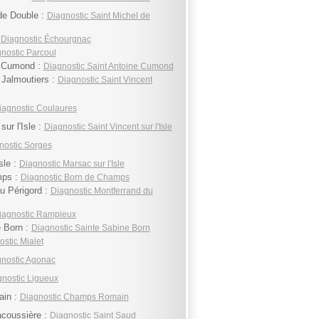
de Double :
Diagnostic Saint Michel de
:
Diagnostic Échourgnac
nostic Parcoul
e Cumond :
Diagnostic Saint Antoine Cumond
 Jalmoutiers :
Diagnostic Saint Vincent
iagnostic Coulaures
sur l'Isle :
Diagnostic Saint Vincent sur l'Isle
nostic Sorges
sle :
Diagnostic Marsac sur l'Isle
mps :
Diagnostic Born de Champs
u Périgord :
Diagnostic Montferrand du
iagnostic Rampieux
e Born :
Diagnostic Sainte Sabine Born
stic Mialet
nostic Agonac
nostic Ligueux
in :
Diagnostic Champs Romain
acoussière :
Diagnostic Saint Saud