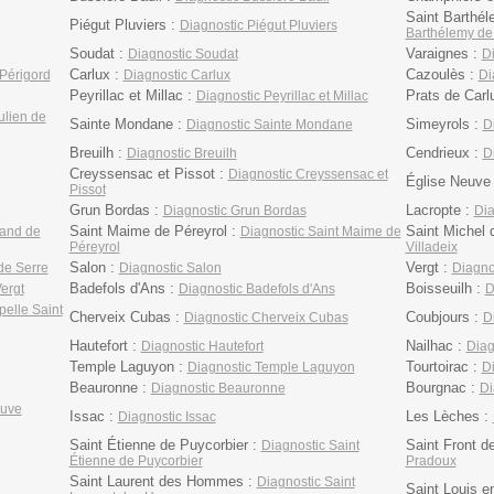
Saint Barthél
Piégut Pluviers :
Diagnostic Piégut Pluviers
Barthélemy de
Soudat :
Varaignes :
Diagnostic Soudat
D
Carlux :
Cazoulès :
 Périgord
Diagnostic Carlux
Di
Peyrillac et Millac :
Prats de Carl
Diagnostic Peyrillac et Millac
ulien de
Sainte Mondane :
Simeyrols :
Diagnostic Sainte Mondane
D
Breuilh :
Cendrieux :
Diagnostic Breuilh
D
Creyssensac et Pissot :
Diagnostic Creyssensac et
Église Neuve 
Pissot
Grun Bordas :
Lacropte :
Diagnostic Grun Bordas
Dia
Saint Maime de Péreyrol :
Saint Michel d
mand de
Diagnostic Saint Maime de
Péreyrol
Villadeix
Salon :
Vergt :
de Serre
Diagnostic Salon
Diagno
Badefols d'Ans :
Boisseuilh :
ergt
Diagnostic Badefols d'Ans
D
elle Saint
Cherveix Cubas :
Coubjours :
Diagnostic Cherveix Cubas
D
Hautefort :
Nailhac :
Diagnostic Hautefort
Diag
Temple Laguyon :
Tourtoirac :
Diagnostic Temple Laguyon
Di
Beauronne :
Bourgnac :
Diagnostic Beauronne
Di
euve
Issac :
Les Lèches :
Diagnostic Issac
Saint Étienne de Puycorbier :
Saint Front d
Diagnostic Saint
Étienne de Puycorbier
Pradoux
Saint Laurent des Hommes :
Diagnostic Saint
Saint Louis en