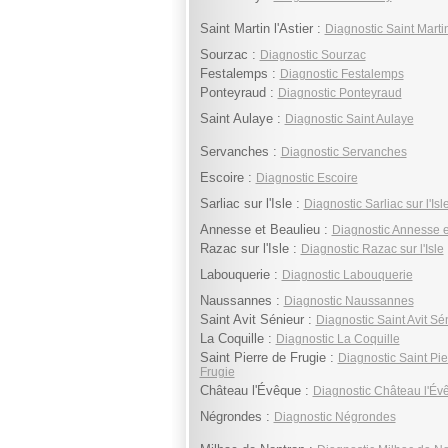
Saint Martin l'Astier :
Diagnostic Saint Martin
Sourzac :
Diagnostic Sourzac
Festalemps :
Diagnostic Festalemps
Ponteyraud :
Diagnostic Ponteyraud
Saint Aulaye :
Diagnostic Saint Aulaye
Servanches :
Diagnostic Servanches
Escoire :
Diagnostic Escoire
Sarliac sur l'Isle :
Diagnostic Sarliac sur l'Isl
Annesse et Beaulieu :
Diagnostic Annesse e
Razac sur l'Isle :
Diagnostic Razac sur l'Isle
Labouquerie :
Diagnostic Labouquerie
Naussannes :
Diagnostic Naussannes
Saint Avit Sénieur :
Diagnostic Saint Avit Sé
La Coquille :
Diagnostic La Coquille
Saint Pierre de Frugie :
Diagnostic Saint Pie
Frugie
Château l'Évêque :
Diagnostic Château l'Év
Négrondes :
Diagnostic Négrondes