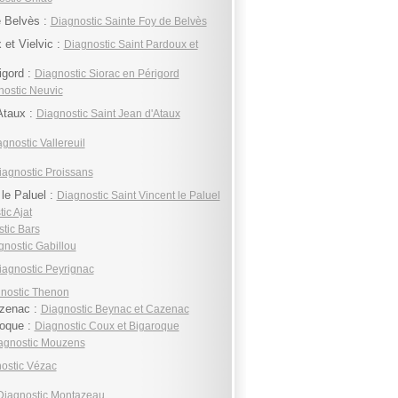
e Belvès :
Diagnostic Sainte Foy de Belvès
 et Vielvic :
Diagnostic Saint Pardoux et
igord :
Diagnostic Siorac en Périgord
nostic Neuvic
Ataux :
Diagnostic Saint Jean d'Ataux
gnostic Vallereuil
iagnostic Proissans
 le Paluel :
Diagnostic Saint Vincent le Paluel
ic Ajat
tic Bars
gnostic Gabillou
iagnostic Peyrignac
nostic Thenon
zenac :
Diagnostic Beynac et Cazenac
roque :
Diagnostic Coux et Bigaroque
agnostic Mouzens
ostic Vézac
Diagnostic Montazeau