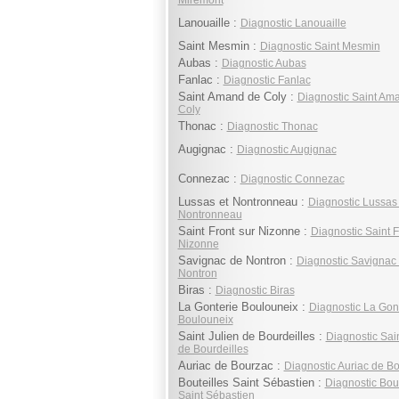
Miremont
Lanouaille :
Diagnostic Lanouaille
Saint Mesmin :
Diagnostic Saint Mesmin
Aubas :
Diagnostic Aubas
Fanlac :
Diagnostic Fanlac
Saint Amand de Coly :
Diagnostic Saint Am
Coly
Thonac :
Diagnostic Thonac
Augignac :
Diagnostic Augignac
Connezac :
Diagnostic Connezac
Lussas et Nontronneau :
Diagnostic Lussas 
Nontronneau
Saint Front sur Nizonne :
Diagnostic Saint F
Nizonne
Savignac de Nontron :
Diagnostic Savignac
Nontron
Biras :
Diagnostic Biras
La Gonterie Boulouneix :
Diagnostic La Gon
Boulouneix
Saint Julien de Bourdeilles :
Diagnostic Sain
de Bourdeilles
Auriac de Bourzac :
Diagnostic Auriac de B
Bouteilles Saint Sébastien :
Diagnostic Bout
Saint Sébastien