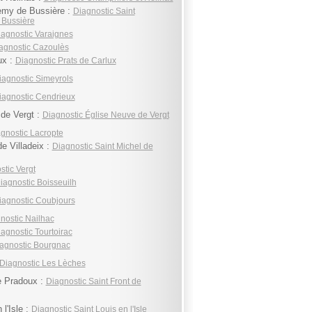
emy de Bussière :
Diagnostic Saint
 Bussière
iagnostic Varaignes
agnostic Cazoulès
ux :
Diagnostic Prats de Carlux
iagnostic Simeyrols
iagnostic Cendrieux
de Vergt :
Diagnostic Église Neuve de Vergt
gnostic Lacropte
e Villadeix :
Diagnostic Saint Michel de
stic Vergt
iagnostic Boisseuilh
iagnostic Coubjours
nostic Nailhac
agnostic Tourtoirac
agnostic Bourgnac
Diagnostic Les Lèches
e Pradoux :
Diagnostic Saint Front de
 l'Isle :
Diagnostic Saint Louis en l'Isle