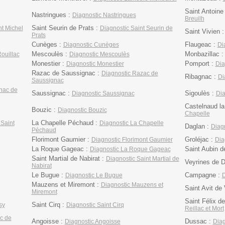
Saint Antoine
Nastringues :
Diagnostic Nastringues
Breuilh
Saint Seurin de Prats :
nt Michel
Diagnostic Saint Seurin de
Saint Vivien 
Prats
Cunèges :
Flaugeac :
Diagnostic Cunèges
Di
Mescoulès :
Monbazillac 
ouillac
Diagnostic Mescoulès
Monestier :
Pomport :
Diagnostic Monestier
Dia
Razac de Saussignac :
Diagnostic Razac de
Ribagnac :
Di
Saussignac
gnac de
Saussignac :
Sigoulès :
Diagnostic Saussignac
Dia
Castelnaud la
Bouzic :
Diagnostic Bouzic
Chapelle
La Chapelle Péchaud :
 Saint
Diagnostic La Chapelle
Daglan :
Diag
Péchaud
Florimont Gaumier :
Groléjac :
Diagnostic Florimont Gaumier
Dia
La Roque Gageac :
Saint Aubin d
Diagnostic La Roque Gageac
Saint Martial de Nabirat :
Diagnostic Saint Martial de
Veyrines de
Nabirat
Le Bugue :
Campagne :
Diagnostic Le Bugue
D
Mauzens et Miremont :
Diagnostic Mauzens et
Saint Avit de 
Miremont
Saint Félix de
Saint Cirq :
sy
Diagnostic Saint Cirq
Reillac et Mort
c de
Angoisse :
Dussac :
Diagnostic Angoisse
Diag