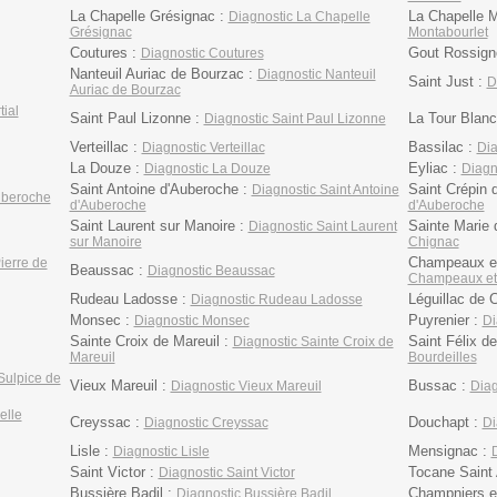
La Chapelle Grésignac :
La Chapelle M
Diagnostic La Chapelle
Grésignac
Montabourlet
Coutures :
Gout Rossign
Diagnostic Coutures
Nanteuil Auriac de Bourzac :
Diagnostic Nanteuil
Saint Just :
D
Auriac de Bourzac
tial
Saint Paul Lizonne :
La Tour Blan
Diagnostic Saint Paul Lizonne
Verteillac :
Bassilac :
Diagnostic Verteillac
Dia
La Douze :
Eyliac :
Diagnostic La Douze
Diagn
Saint Antoine d'Auberoche :
Saint Crépin 
Diagnostic Saint Antoine
uberoche
d'Auberoche
d'Auberoche
Saint Laurent sur Manoire :
Sainte Marie 
Diagnostic Saint Laurent
sur Manoire
Chignac
Champeaux et
ierre de
Beaussac :
Diagnostic Beaussac
Champeaux et
Rudeau Ladosse :
Léguillac de 
Diagnostic Rudeau Ladosse
Monsec :
Puyrenier :
Diagnostic Monsec
Di
Sainte Croix de Mareuil :
Saint Félix de
Diagnostic Sainte Croix de
Mareuil
Bourdeilles
Sulpice de
Vieux Mareuil :
Bussac :
Diagnostic Vieux Mareuil
Diag
elle
Creyssac :
Douchapt :
Diagnostic Creyssac
Di
Lisle :
Mensignac :
Diagnostic Lisle
Saint Victor :
Tocane Saint
Diagnostic Saint Victor
Bussière Badil :
Champniers e
Diagnostic Bussière Badil