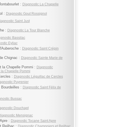
ontabourlet :
Diagnostic La Chapelle
ol :
Diagnostic Gout Rossignol
iagnostic Saint Just
che :
Diagnostic La Tour Blanche
gnostic Bassilac
ostic Eyliac
d'Auberoche :
Diagnostic Saint Crépin
de Chignac :
Diagnostic Sainte Marie de
 la Chapelle Pommi :
Diagnostic
 la Chapelle Pommi
Cercles :
Diagnostic Léguillac de Cercles
agnostic Puyrenier
 Bourdeilles :
Diagnostic Saint Félix de
nostic Bussac
agnostic Douchapt
Diagnostic Mensignac
 Apre :
Diagnostic Tocane Saint Apre
t Reilhac :
Diagnostic Champniers et Reilhac