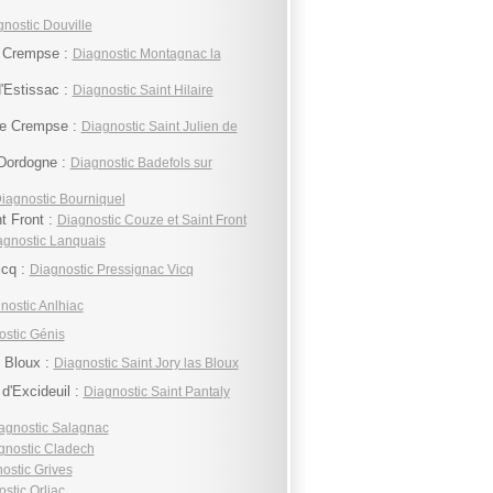
nostic Douville
 Crempse :
Diagnostic Montagnac la
d'Estissac :
Diagnostic Saint Hilaire
de Crempse :
Diagnostic Saint Julien de
 Dordogne :
Diagnostic Badefols sur
iagnostic Bourniquel
t Front :
Diagnostic Couze et Saint Front
agnostic Lanquais
icq :
Diagnostic Pressignac Vicq
nostic Anlhiac
ostic Génis
s Bloux :
Diagnostic Saint Jory las Bloux
 d'Excideuil :
Diagnostic Saint Pantaly
agnostic Salagnac
gnostic Cladech
ostic Grives
stic Orliac