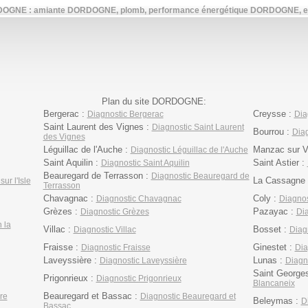
RDOGNE : amiante DORDOGNE, plomb, performance énergétique DORDOGNE, ele
Plan du site DORDOGNE:
Bergerac :
Creysse :
Diagnostic Bergerac
Dia
Saint Laurent des Vignes :
Diagnostic Saint Laurent
Bourrou :
Diag
des Vignes
Léguillac de l'Auche :
Manzac sur V
Diagnostic Léguillac de l'Auche
Saint Aquilin :
Saint Astier :
Diagnostic Saint Aquilin
Beauregard de Terrasson :
Diagnostic Beauregard de
La Cassagne
ur l'Isle
Terrasson
Chavagnac :
Coly :
Diagnostic Chavagnac
Diagnos
Grèzes :
Pazayac :
Diagnostic Grèzes
Di
 la
Villac :
Bosset :
Diagnostic Villac
Diag
Fraisse :
Ginestet :
Diagnostic Fraisse
Dia
Laveyssière :
Lunas :
Diagnostic Laveyssière
Diagn
Saint George
Prigonrieux :
Diagnostic Prigonrieux
Blancaneix
Beauregard et Bassac :
re
Diagnostic Beauregard et
Beleymas :
D
Bassac