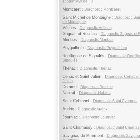
et Saint Avit de Fu
Montcaret :
Diagnostic Montcaret
Saint Michel de Montaigne :
Diagnostic Sai
de Montaigne
Vélines :
Diagnostic Vélines
Gageac et Rouillac :
Diagnostic Gageac et R
Monbos :
Diagnostic Monbos
Puyguilhem :
Diagnostic Puyguilhem
Rouffignac de Sigoulès :
Diagnostic Rouffi
Sigoulès
Thénac :
Diagnostic Thénac
Cénac et Saint Julien :
Diagnostic Cénac et
Julien
Domme :
Diagnostic Domme
Nabirat :
Diagnostic Nabirat
Saint Cybranet :
Diagnostic Saint Cybranet
Audrix :
Diagnostic Audrix
Journiac :
Diagnostic Journiac
Saint Chamassy :
Diagnostic Saint Chamas
Savignac de Miremont :
Diagnostic Savigna