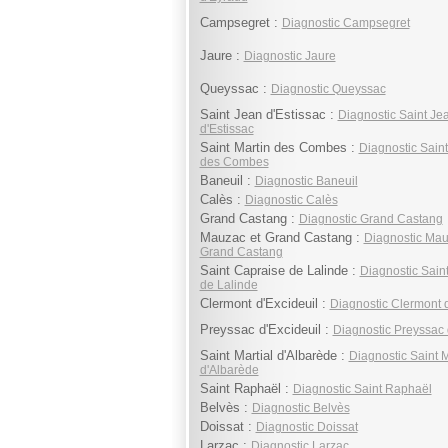
Campsegret :
Diagnostic Campsegret
Jaure :
Diagnostic Jaure
Queyssac :
Diagnostic Queyssac
Saint Jean d'Estissac :
Diagnostic Saint Je
d'Estissac
Saint Martin des Combes :
Diagnostic Saint
des Combes
Baneuil :
Diagnostic Baneuil
Calès :
Diagnostic Calès
Grand Castang :
Diagnostic Grand Castang
Mauzac et Grand Castang :
Diagnostic Mau
Grand Castang
Saint Capraise de Lalinde :
Diagnostic Sain
de Lalinde
Clermont d'Excideuil :
Diagnostic Clermont d
Preyssac d'Excideuil :
Diagnostic Preyssac 
Saint Martial d'Albarède :
Diagnostic Saint M
d'Albarède
Saint Raphaël :
Diagnostic Saint Raphaël
Belvès :
Diagnostic Belvès
Doissat :
Diagnostic Doissat
Larzac :
Diagnostic Larzac