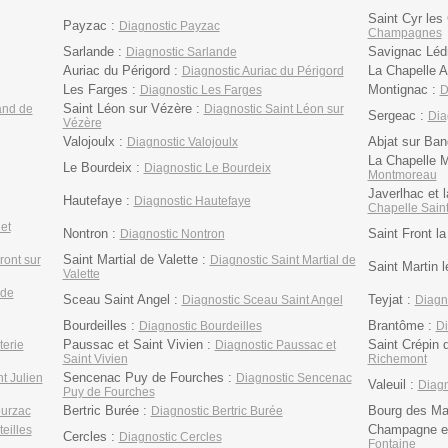
Saint Cyr le
Payzac :
Diagnostic Payzac
Champagnes
Sarlande :
Savignac Lédr
Diagnostic Sarlande
Auriac du Périgord :
La Chapelle A
Diagnostic Auriac du Périgord
Les Farges :
Montignac :
Diagnostic Les Farges
D
Saint Léon sur Vézère :
and de
Diagnostic Saint Léon sur
Sergeac :
Dia
Vézère
Valojoulx :
Abjat sur Ban
Diagnostic Valojoulx
La Chapelle 
Le Bourdeix :
Diagnostic Le Bourdeix
Montmoreau
Javerlhac et 
Hautefaye :
Diagnostic Hautefaye
Chapelle Sain
et
Nontron :
Saint Front la
Diagnostic Nontron
Saint Martial de Valette :
ront sur
Diagnostic Saint Martial de
Saint Martin l
Valette
 de
Sceau Saint Angel :
Teyjat :
Diagnostic Sceau Saint Angel
Diagno
Bourdeilles :
Brantôme :
Diagnostic Bourdeilles
Di
Paussac et Saint Vivien :
Saint Crépin 
terie
Diagnostic Paussac et
Saint Vivien
Richemont
Sencenac Puy de Fourches :
t Julien
Diagnostic Sencenac
Valeuil :
Diagn
Puy de Fourches
Bertric Burée :
Bourg des Ma
ourzac
Diagnostic Bertric Burée
Champagne et
eilles
Cercles :
Diagnostic Cercles
Fontaine