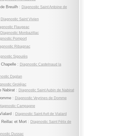
 de Breuilh :
Diagnostic Saint Antoine de
:
Diagnostic Saint Vivien
agnostic Flaugeac
:
Diagnostic Monbazillac
gnostic Pomport
agnostic Ribagnac
gnostic Sigoulès
 Chapelle :
Diagnostic Castelnaud la
nostic Daglan
gnostic Groléjac
e Nabirat :
Diagnostic Saint Aubin de Nabirat
 Domme :
Diagnostic Veyrines de Domme
iagnostic Campagne
Vialard :
Diagnostic Saint Avit de Vialard
 Reillac et Mort :
Diagnostic Saint Félix de
nostic Dussac