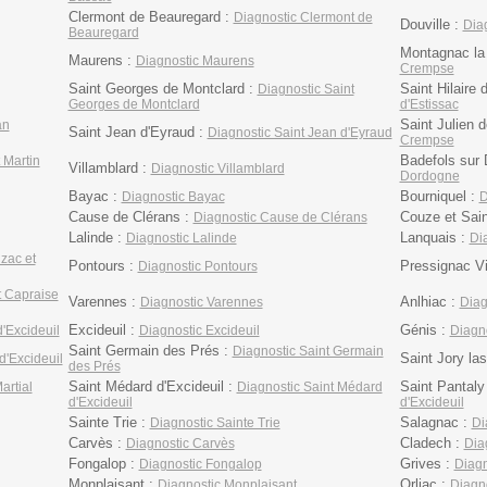
Clermont de Beauregard :
Diagnostic Clermont de
Douville :
Diag
Beauregard
Montagnac la
Maurens :
Diagnostic Maurens
Crempse
Saint Georges de Montclard :
Saint Hilaire 
Diagnostic Saint
Georges de Montclard
d'Estissac
Saint Julien 
an
Saint Jean d'Eyraud :
Diagnostic Saint Jean d'Eyraud
Crempse
Badefols sur
 Martin
Villamblard :
Diagnostic Villamblard
Dordogne
Bayac :
Bourniquel :
Diagnostic Bayac
D
Cause de Clérans :
Couze et Sain
Diagnostic Cause de Clérans
Lalinde :
Lanquais :
Diagnostic Lalinde
Di
zac et
Pontours :
Pressignac V
Diagnostic Pontours
t Capraise
Varennes :
Anlhiac :
Diagnostic Varennes
Diag
Excideuil :
Génis :
'Excideuil
Diagnostic Excideuil
Diagn
Saint Germain des Prés :
Diagnostic Saint Germain
Saint Jory la
d'Excideuil
des Prés
Saint Médard d'Excideuil :
Saint Pantaly
artial
Diagnostic Saint Médard
d'Excideuil
d'Excideuil
Sainte Trie :
Salagnac :
Diagnostic Sainte Trie
Di
Carvès :
Cladech :
Diagnostic Carvès
Dia
Fongalop :
Grives :
Diagnostic Fongalop
Diagn
Monplaisant :
Orliac :
Diagnostic Monplaisant
Diagno