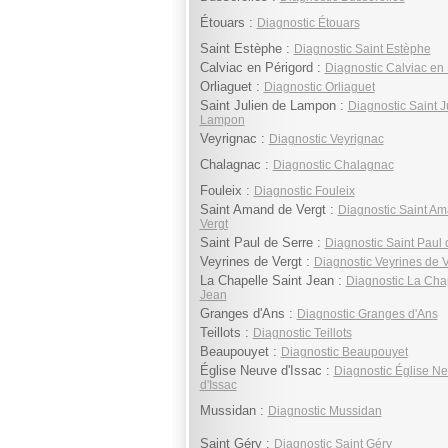
Étouars :
Diagnostic Étouars
Saint Estèphe :
Diagnostic Saint Estèphe
Calviac en Périgord :
Diagnostic Calviac en
Orliaguet :
Diagnostic Orliaguet
Saint Julien de Lampon :
Diagnostic Saint J
Lampon
Veyrignac :
Diagnostic Veyrignac
Chalagnac :
Diagnostic Chalagnac
Fouleix :
Diagnostic Fouleix
Saint Amand de Vergt :
Diagnostic Saint A
Vergt
Saint Paul de Serre :
Diagnostic Saint Paul 
Veyrines de Vergt :
Diagnostic Veyrines de V
La Chapelle Saint Jean :
Diagnostic La Chap
Jean
Granges d'Ans :
Diagnostic Granges d'Ans
Teillots :
Diagnostic Teillots
Beaupouyet :
Diagnostic Beaupouyet
Église Neuve d'Issac :
Diagnostic Église N
d'Issac
Mussidan :
Diagnostic Mussidan
Saint Géry :
Diagnostic Saint Géry