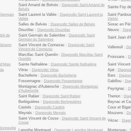
Saint Amand de Belvès :
Diagnostic Saint Amand de
Sainte Foy d
Belvès
Saint Laurent la Vallée :
Saint Pardoux
t Germain
Diagnostic Saint Laurent la
Vallée
Vielvic
Salles de Belvès :
Siorac en Pér
Diagnostic Salles de Belvès
Douzillac :
Neuvic :
Diagnostic Douzillac
Diag
Saint Germain du Salembre :
dré de
Diagnostic Saint
Saint Jean d'
Germain du Salembre
Saint Vincent de Connezac :
 Séverin
Diagnostic Saint
Vallereuil :
Dia
Vincent de Connezac
Marcillac Saint Quentin :
Diagnostic Marcillac Saint
Proissans :
D
Quentin
Sainte Nathalène :
Saint Vincent
d'Allas
Diagnostic Sainte Nathalène
Vitrac :
Ajat :
éda
Diagnostic Vitrac
Diagnost
Bachellerie :
Bars :
Diagnostic Bachellerie
Diagnos
Fossemagne :
Gabillou :
Diagnostic Fossemagne
Dia
Montagnac d'Auberoche :
Diagnostic Montagnac
Peyrignac :
D
d'Auberoche
Saint Rabier :
Thenon :
Diagnostic Saint Rabier
Diag
Berbiguières :
Beynac et Ca
Diagnostic Berbiguières
Castels :
Coux et Biga
Diagnostic Castels
Meyrals :
Mouzens :
Diagnostic Meyrals
Di
Saint Vincent de Cosse :
Diagnostic Saint Vincent de
Vézac :
Diagn
Cosse
Bonneville
Lamothe Montravel :
Montazeau :
Diagnostic Lamothe Montravel