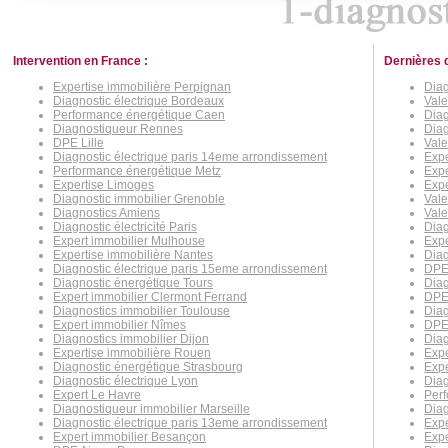
Intervention en France :
Dernières 
Expertise immobilière Perpignan
Diag
Diagnostic électrique Bordeaux
Vale
Performance énergétique Caen
Diag
Diagnostiqueur Rennes
Diag
DPE Lille
Vale
Diagnostic électrique paris 14eme arrondissement
Expe
Performance énergétique Metz
Expe
Expertise Limoges
Expe
Diagnostic immobilier Grenoble
Vale
Diagnostics Amiens
Vale
Diagnostic électricité Paris
Diag
Expert immobilier Mulhouse
Expe
Expertise immobilière Nantes
Diag
Diagnostic électrique paris 15eme arrondissement
DPE
Diagnostic énergétique Tours
Diag
Expert immobilier Clermont Ferrand
DPE 
Diagnostics immobilier Toulouse
Diag
Expert immobilier Nîmes
DPE
Diagnostics immobilier Dijon
Diag
Expertise immobilière Rouen
Exp
Diagnostic énergétique Strasbourg
Expe
Diagnostic électrique Lyon
Dia
Expert Le Havre
Perf
Diagnostiqueur immobilier Marseille
Diag
Diagnostic électrique paris 13eme arrondissement
Expe
Expert immobilier Besançon
Exp