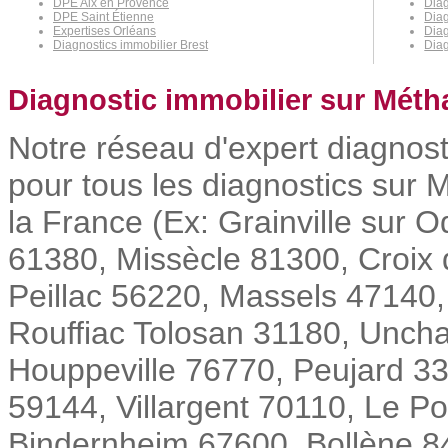
DPE Aix en Provence
Diag
DPE Saint Étienne
Dia
Expertises Orléans
Diag
Diagnostics immobilier Brest
Diag
Diagnostic immobilier sur Méth
Notre réseau d'expert diagnost
pour tous les diagnostics sur 
la France (Ex: Grainville sur 
61380, Missècle 81300, Croix
Peillac 56220, Massels 47140,
Rouffiac Tolosan 31180, Uncha
Houppeville 76770, Peujard 3
59144, Villargent 70110, Le Po
Bindernheim 67600, Bollène 8450