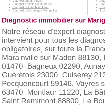
Diagnostiqueur Angers
Diag
Diagnostic électricité Mulhouse
Diag
Diagnostics immobilier Lyon
Expe
Diagnostic énergétique Montpellier
Expe
Diagnostic immobilier sur Mari
Notre réseau d'expert diagnos
intervient pour tous les diagn
obligatoires, sur toute la Fran
Marainville sur Madon 88130, 
01470, Bagneux 02290, Aunay 
Guérétois 23000, Cuiserey 213
Pecquencourt 59146, Vayres s
63470, Montlaur 11220, La Bâ
Saint Remimont 88800, Le Bou