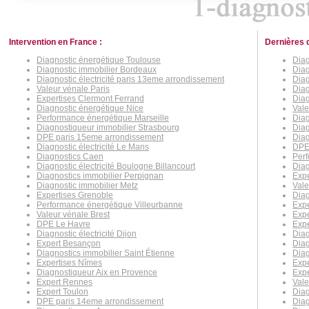
Intervention en France :
Dernières 
Diagnostic énergétique Toulouse
Diag
Diagnostic immobilier Bordeaux
Diag
Diagnostic électricité paris 13eme arrondissement
Dia
Valeur vénale Paris
Diag
Expertises Clermont Ferrand
Diag
Diagnostic énergétique Nice
Vale
Performance énergétique Marseille
Diag
Diagnostiqueur immobilier Strasbourg
Diag
DPE paris 15eme arrondissement
Dia
Diagnostic électricité Le Mans
DPE
Diagnostics Caen
Perf
Diagnostic électricité Boulogne Billancourt
Diag
Diagnostics immobilier Perpignan
Expe
Diagnostic immobilier Metz
Vale
Expertises Grenoble
Diag
Performance énergétique Villeurbanne
Expe
Valeur vénale Brest
Expe
DPE Le Havre
Expe
Diagnostic électricité Dijon
Diag
Expert Besançon
Dia
Diagnostics immobilier Saint Étienne
Diag
Expertises Nîmes
Expe
Diagnostiqueur Aix en Provence
Expe
Expert Rennes
Vale
Expert Toulon
Diag
DPE paris 14eme arrondissement
Diag