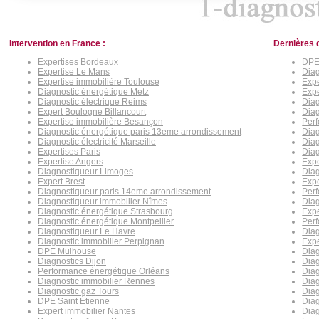
Intervention en France :
Dernières 
Expertises Bordeaux
DPE
Expertise Le Mans
Diag
Expertise immobilière Toulouse
Expe
Diagnostic énergétique Metz
Expe
Diagnostic électrique Reims
Diag
Expert Boulogne Billancourt
Diag
Expertise immobilière Besançon
Perf
Diagnostic énergétique paris 13eme arrondissement
Diag
Diagnostic électricité Marseille
Diag
Expertises Paris
Diag
Expertise Angers
Expe
Diagnostiqueur Limoges
Diag
Expert Brest
Expe
Diagnostiqueur paris 14eme arrondissement
Per
Diagnostiqueur immobilier Nîmes
Diag
Diagnostic énergétique Strasbourg
Expe
Diagnostic énergétique Montpellier
Perf
Diagnostiqueur Le Havre
Diag
Diagnostic immobilier Perpignan
Expe
DPE Mulhouse
Diag
Diagnostics Dijon
Diag
Performance énergétique Orléans
Diag
Diagnostic immobilier Rennes
Diag
Diagnostic gaz Tours
Diag
DPE Saint Étienne
Diag
Expert immobilier Nantes
Diag