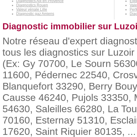
Diagnostics Aix en Provence
Expe
Diagnostics Rouen
Vale
Valeur vénale Lille
Per
Diagnostic gaz Amiens
Dia
Diagnostic immobilier sur Luzoi
Notre réseau d'expert diagnost
tous les diagnostics sur Luzoir
(Ex: Gy 70700, Le Sourn 5630
11600, Pédernec 22540, Crosvi
Blanquefort 33290, Berry Bou
Causse 46240, Pujols 33350, 
54630, Saleilles 66280, La To
70160, Esternay 51310, Esclai
17620, Saint Riquier 80135, ... 