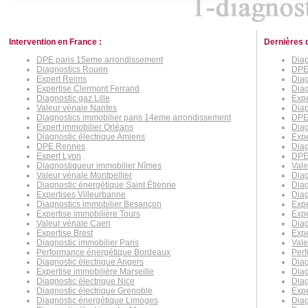
Intervention en France :
Dernières 
DPE paris 15eme arrondissement
Diag
Diagnostics Rouen
DPE
Expert Reims
Diag
Expertise Clermont Ferrand
Diag
Diagnostic gaz Lille
Expe
Valeur vénale Nantes
Diag
Diagnostics immobilier paris 14eme arrondissement
DPE
Expert immobilier Orléans
Dia
Diagnostic électrique Amiens
Expe
DPE Rennes
Dia
Expert Lyon
DPE
Diagnostiqueur immobilier Nîmes
Val
Valeur vénale Montpellier
Diag
Diagnostic énergétique Saint Étienne
Diag
Expertises Villeurbanne
Diag
Diagnostics immobilier Besançon
Exp
Expertise immobilière Tours
Expe
Valeur vénale Caen
Diag
Expertise Brest
Expe
Diagnostic immobilier Paris
Vale
Performance énergétique Bordeaux
Per
Diagnostic électrique Angers
Diag
Expertise immobilière Marseille
Diag
Diagnostic électrique Nice
Diag
Diagnostic électrique Grenoble
Expe
Diagnostic énergétique Limoges
Dia