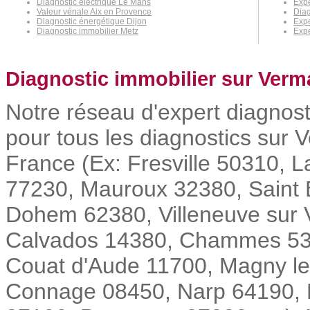
Diagnostic électrique Le Mans
Expe
Valeur vénale Aix en Provence
Diag
Diagnostic énergétique Dijon
Expe
Diagnostic immobilier Metz
Expe
Diagnostic immobilier sur Verm
Notre réseau d'expert diagnost
pour tous les diagnostics sur V
France (Ex: Fresville 50310, L
77230, Mauroux 32380, Saint 
Dohem 62380, Villeneuve sur 
Calvados 14380, Chammes 53270
Couat d'Aude 11700, Magny le
Connage 08450, Narp 64190, É