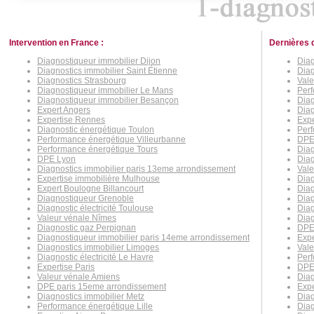
Intervention en France :
Dernières 
Diagnostiqueur immobilier Dijon
Diag
Diagnostics immobilier Saint Étienne
Diag
Diagnostics Strasbourg
Vale
Diagnostiqueur immobilier Le Mans
Perf
Diagnostiqueur immobilier Besançon
Diag
Expert Angers
Diag
Expertise Rennes
Expe
Diagnostic énergétique Toulon
Per
Performance énergétique Villeurbanne
DPE
Performance énergétique Tours
Diag
DPE Lyon
Diag
Diagnostics immobilier paris 13eme arrondissement
Vale
Expertise immobilière Mulhouse
Diag
Expert Boulogne Billancourt
Dia
Diagnostiqueur Grenoble
Diag
Diagnostic électricité Toulouse
Diag
Valeur vénale Nîmes
Diag
Diagnostic gaz Perpignan
DPE 
Diagnostiqueur immobilier paris 14eme arrondissement
Expe
Diagnostics immobilier Limoges
Vale
Diagnostic électricité Le Havre
Per
Expertise Paris
DPE
Valeur vénale Amiens
Diag
DPE paris 15eme arrondissement
Expe
Diagnostics immobilier Metz
Diag
Performance énergétique Lille
Diag