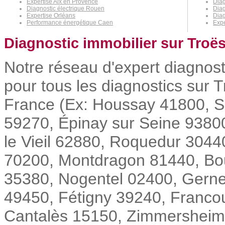
Expertise Aix en Provence
Diag
Diagnostic électrique Rouen
Diag
Expertise Orléans
Diag
Performance énergétique Caen
Expe
Diagnostic immobilier sur Troë
Notre réseau d'expert diagnost
pour tous les diagnostics sur T
France (Ex: Houssay 41800, S
59270, Épinay sur Seine 93800
le Vieil 62880, Roquedur 304
70200, Montdragon 81440, Bou
35380, Nogentel 02400, Gerne
49450, Fétigny 39240, Francour
Cantalès 15150, Zimmersheim 68