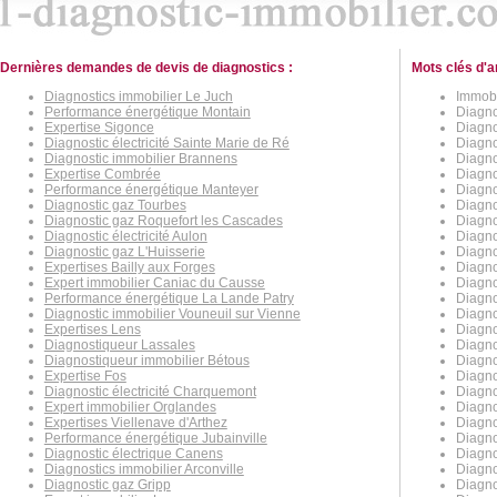
Dernières demandes de devis de diagnostics :
Mots clés d'a
Diagnostics immobilier Le Juch
Immobil
Performance énergétique Montain
Diagno
Expertise Sigonce
Diagno
Diagnostic électricité Sainte Marie de Ré
Diagno
Diagnostic immobilier Brannens
Diagno
Expertise Combrée
Diagno
Performance énergétique Manteyer
Diagno
Diagnostic gaz Tourbes
Diagno
Diagnostic gaz Roquefort les Cascades
Diagno
Diagnostic électricité Aulon
Diagno
Diagnostic gaz L'Huisserie
Diagno
Expertises Bailly aux Forges
Diagno
Expert immobilier Caniac du Causse
Diagno
Performance énergétique La Lande Patry
Diagno
Diagnostic immobilier Vouneuil sur Vienne
Diagno
Expertises Lens
Diagno
Diagnostiqueur Lassales
Diagno
Diagnostiqueur immobilier Bétous
Diagno
Expertise Fos
Diagno
Diagnostic électricité Charquemont
Diagno
Expert immobilier Orglandes
Diagno
Expertises Viellenave d'Arthez
Diagno
Performance énergétique Jubainville
Diagno
Diagnostic électrique Canens
Diagno
Diagnostics immobilier Arconville
Diagno
Diagnostic gaz Gripp
Diagno