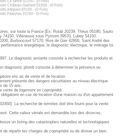
stic La Selve 02150 - (0 Fois)
stic Château Gaillard 01500 - (0 Fois)
stic Artigues 65100 - (0 Fois)
stic Faleyras 33760 - (0 Fois)
toires, sur toute la France (Ex: Rutali 20239, Théus 05190, Sauto
sy 74150, Villeneuve sous Pymont 39570, Lubey 54150,
200, Burlioncourt 57170, Rive de Gier 42800, Saint André des
 performance énergétique, le diagnostic électrique, le métrage loi
1997. Le diagnostic amiante consiste à rechercher les produits et
ion diagnostic plomb consiste à déterminer la présence ou
atoire enc as de vente et de location.
partement présente des dangers sécuritaires au niveau électrique
us de 15 ans.
de vente de logement en copropriété.
t obligatoire en cas de location d'une maison ou d'un appartement
(02450). La recherche de termites doit être fourni pour la vente
ment. Cette valeur vénale est demandée lors des divorces,
resse un listing des catastrophes naturelles et technologiques
 de répartir les charges de copropriété ou de diviser un bien.