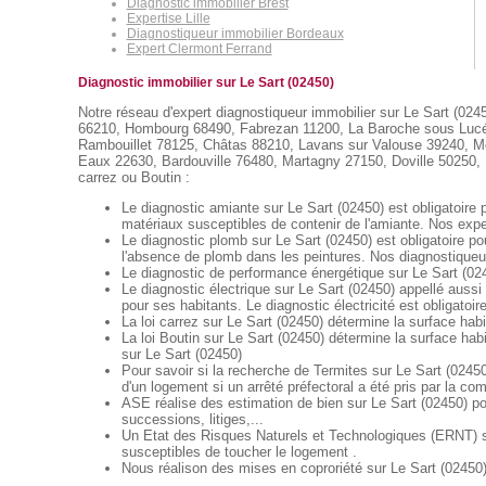
Diagnostic immobilier Brest
Expertise Lille
Diagnostiqueur immobilier Bordeaux
Expert Clermont Ferrand
Diagnostic immobilier sur Le Sart (02450)
Notre réseau d'expert diagnostiqueur immobilier sur Le Sart (0245
66210, Hombourg 68490, Fabrezan 11200, La Baroche sous Lucé 
Rambouillet 78125, Châtas 88210, Lavans sur Valouse 39240, Mon
Eaux 22630, Bardouville 76480, Martagny 27150, Doville 50250, ...
carrez ou Boutin :
Le diagnostic amiante sur Le Sart (02450) est obligatoire 
matériaux susceptibles de contenir de l'amiante. Nos exper
Le diagnostic plomb sur Le Sart (02450) est obligatoire p
l'absence de plomb dans les peintures. Nos diagnostiqueur
Le diagnostic de performance énergétique sur Le Sart (024
Le diagnostic électrique sur Le Sart (02450) appellé aussi 
pour ses habitants. Le diagnostic électricité est obligatoir
La loi carrez sur Le Sart (02450) détermine la surface hab
La loi Boutin sur Le Sart (02450) détermine la surface hab
sur Le Sart (02450)
Pour savoir si la recherche de Termites sur Le Sart (02450)
d'un logement si un arrêté préfectoral a été pris par la c
ASE réalise des estimation de bien sur Le Sart (02450) po
successions, litiges,...
Un Etat des Risques Naturels et Technologiques (ERNT) sur
susceptibles de toucher le logement .
Nous réalison des mises en coproriété sur Le Sart (02450) 