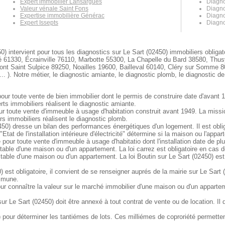
Expert immobilier Lansargues
Diagno
Valeur vénale Saint Fons
Diagno
Expertise immobilière Générac
Diagno
Expert Issepts
Diagno
0) intervient pour tous les diagnostics sur Le Sart (02450) immobiliers obliga
61330, Écrainville 76110, Marbotte 55300, La Chapelle du Bard 38580, Thu
t Saint Sulpice 89250, Noailles 19600, Bailleval 60140, Cléry sur Somme 80
 ). Notre métier, le diagnostic amiante, le diagnostic plomb, le diagnostic de
pour toute vente de bien immobilier dont le permis de construire date d'avant 
ts immobiliers réalisent le diagnostic amiante.
our toute vente d'immeuble à usage d'habitation construit avant 1949. La miss
s immobiliers réalisent le diagnostic plomb.
50) dresse un bilan des performances énergétiques d'un logement. Il est oblig
"Etat de l'installation intérieure d'électricité" détermine si la maison ou l'ap
e pour toute vente d'immeuble à usage d'habitatio dont l'installation date de pl
itable d'une maison ou d'un appartement. La loi carrez est obligatoire en cas 
itable d'une maison ou d'un appartement. La loi Boutin sur Le Sart (02450) es
 est obligatoire, il convient de se renseigner auprés de la mairie sur Le Sart 
ommune.
ur connaître la valeur sur le marché immobilier d'une maison ou d'un apparte
 Le Sart (02450) doit être annexé à tout contrat de vente ou de location. Il d
pour déterminer les tantiémes de lots. Ces milliémes de coproriété permettent