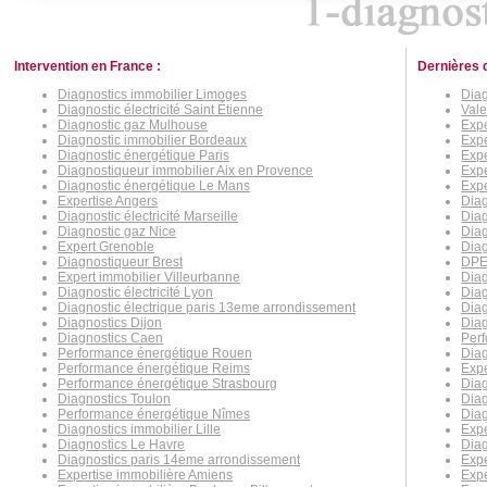
Intervention en France :
Dernières 
Diagnostics immobilier Limoges
Diag
Diagnostic électricité Saint Étienne
Val
Diagnostic gaz Mulhouse
Expe
Diagnostic immobilier Bordeaux
Expe
Diagnostic énergétique Paris
Expe
Diagnostiqueur immobilier Aix en Provence
Expe
Diagnostic énergétique Le Mans
Expe
Expertise Angers
Diag
Diagnostic électricité Marseille
Diag
Diagnostic gaz Nice
Dia
Expert Grenoble
Diag
Diagnostiqueur Brest
DPE
Expert immobilier Villeurbanne
Diag
Diagnostic électricité Lyon
Dia
Diagnostic électrique paris 13eme arrondissement
Diag
Diagnostics Dijon
Diag
Diagnostics Caen
Perf
Performance énergétique Rouen
Diag
Performance énergétique Reims
Expe
Performance énergétique Strasbourg
Diag
Diagnostics Toulon
Diag
Performance énergétique Nîmes
Diag
Diagnostics immobilier Lille
Expe
Diagnostics Le Havre
Dia
Diagnostics paris 14eme arrondissement
Expe
Expertise immobilière Amiens
Exp