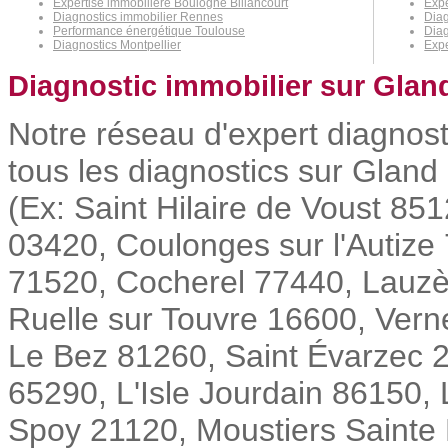
Expertise immobilière Boulogne Billancourt
Exp
Diagnostics immobilier Rennes
Diag
Performance énergétique Toulouse
Diag
Diagnostics Montpellier
Expe
Diagnostic immobilier sur Glan
Notre réseau d'expert diagnost
tous les diagnostics sur Gland 
(Ex: Saint Hilaire de Voust 85
03420, Coulonges sur l'Autize
71520, Cocherel 77440, Lauzès
Ruelle sur Touvre 16600, Vern
Le Bez 81260, Saint Évarzec 
65290, L'Isle Jourdain 86150,
Spoy 21120, Moustiers Sainte Ma