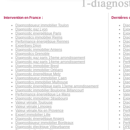
Intervention en France :
Dernières 
Diagnostiqueur immobilier Toulon
Diag
Diagnostic gaz Lyon
Exp
Diagnostic énergétique Paris
Expe
Diagnostics immobilier Reims
Diag
Performance énergétique Rennes
Diag
Expertises Dijon
Diag
Diagnostic immobilier Amiens
Diag
Diagnostics Grenoble
Diag
Diagnostic gaz paris 15eme arrondissement
Diag
Diagnostic gaz paris 14eme arrondissement
Per
Diagnostic immobilier Brest
Diag
Diagnostic immobilier Orléans
Diag
Diagnostic énergétique Metz
Diag
Diagnostiqueur immobilier Caen
Diag
Diagnostics immobilier Mulhouse
Diag
Diagnostic énergétique paris 13eme arrondissement
Expe
Diagnostic immobilier Boulogne Billancourt
Expe
Performance énergétique Le Mans
Vale
Diagnostic immobilier Strasbourg
Expe
Valeur vénale Toulouse
Diag
Valeur vénale Limoges
Diag
Valeur vénale Aix en Provence
Perf
Expert immobilier Lille
Diag
Diagnostic énergétique Angers
Vale
Diagnostiqueur immobilier Bordeaux
Per
Diagnostic électrique Villeurbanne
DPE