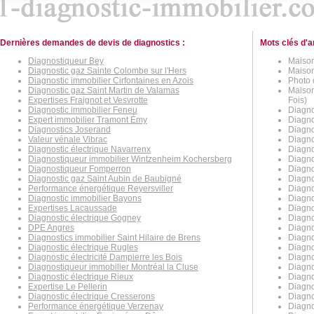
Dernières demandes de devis de diagnostics :
Mots clés d'a
Diagnostiqueur Bey
Maison
Diagnostic gaz Sainte Colombe sur l'Hers
Maison
Diagnostic immobilier Cirfontaines en Azois
Photo 
Diagnostic gaz Saint Martin de Valamas
Maison
Expertises Fraignot et Vesvrotte
Fois)
Diagnostic immobilier Feneu
Diagno
Expert immobilier Tramont Émy
Diagno
Diagnostics Joserand
Diagno
Valeur vénale Vibrac
Diagno
Diagnostic électrique Navarrenx
Diagno
Diagnostiqueur immobilier Wintzenheim Kochersberg
Diagno
Diagnostiqueur Fomperron
Diagno
Diagnostic gaz Saint Aubin de Baubigné
Diagno
Performance énergétique Reyersviller
Diagno
Diagnostic immobilier Bayons
Diagno
Expertises Lacaussade
Diagno
Diagnostic électrique Gogney
Diagno
DPE Angres
Diagno
Diagnostics immobilier Saint Hilaire de Brens
Diagno
Diagnostic électrique Rugles
Diagno
Diagnostic électricité Dampierre les Bois
Diagno
Diagnostiqueur immobilier Montréal la Cluse
Diagno
Diagnostic électrique Rieux
Diagno
Expertise Le Pellerin
Diagno
Diagnostic électrique Cresserons
Diagno
Performance énergétique Verzenay
Diagno