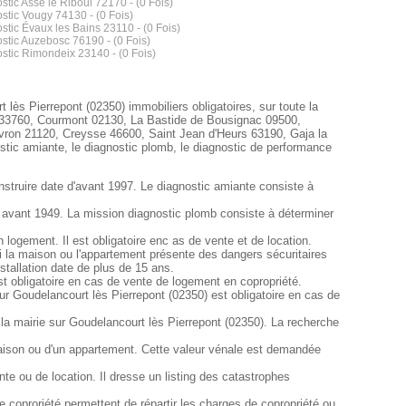
stic Assé le Riboul 72170 - (0 Fois)
stic Vougy 74130 - (0 Fois)
stic Évaux les Bains 23110 - (0 Fois)
stic Auzebosc 76190 - (0 Fois)
stic Rimondeix 23140 - (0 Fois)
 lès Pierrepont (02350) immobiliers obligatoires, sur toute la
 33760, Courmont 02130, La Bastide de Bousignac 09500,
tivron 21120, Creysse 46600, Saint Jean d'Heurs 63190, Gaja la
tic amiante, le diagnostic plomb, le diagnostic de performance
nstruire date d'avant 1997. Le diagnostic amiante consiste à
t avant 1949. La mission diagnostic plomb consiste à déterminer
ogement. Il est obligatoire enc as de vente et de location.
 si la maison ou l'appartement présente des dangers sécuritaires
nstallation date de plus de 15 ans.
st obligatoire en cas de vente de logement en copropriété.
ur Goudelancourt lès Pierrepont (02350) est obligatoire en cas de
 la mairie sur Goudelancourt lès Pierrepont (02350). La recherche
maison ou d'un appartement. Cette valeur vénale est demandée
e ou de location. Il dresse un listing des catastrophes
 coproriété permettent de répartir les charges de copropriété ou