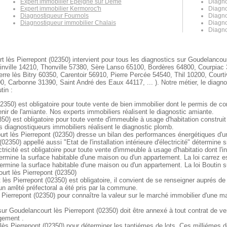
Expert immobilier Épeigné sur Dême
Diagno
Expert immobilier Kermoroc'h
Diagno
Diagnostiqueur Fournols
Diagno
Diagnostiqueur immobilier Chalais
Diagno
Diagno
 lès Pierrepont (02350) intervient pour tous les diagnostics sur Goudelancourt
nville 14210, Thonville 57380, Sère Lanso 65100, Bordères 64800, Courpiac
erre lès Bitry 60350, Carentoir 56910, Pierre Percée 54540, Thil 10200, Cour
Carbonne 31390, Saint André des Eaux 44117, ... ). Notre métier, le diagnos
tin :
350) est obligatoire pour toute vente de bien immobilier dont le permis de co
nir de l'amiante. Nos experts immobiliers réalisent le diagnostic amiante.
50) est obligatoire pour toute vente d'immeuble à usage d'habitation construi
 diagnostiqueurs immobiliers réalisent le diagnostic plomb.
t lès Pierrepont (02350) dresse un bilan des performances énergétiques d'un l
02350) appellé aussi "Etat de l'installation intérieure d'électricité" détermine
tricité est obligatoire pour toute vente d'immeuble à usage d'habitatio dont l'i
ermine la surface habitable d'une maison ou d'un appartement. La loi carrez e
ermine la surface habitable d'une maison ou d'un appartement. La loi Boutin s
urt lès Pierrepont (02350)
lès Pierrepont (02350) est obligatoire, il convient de se renseigner auprés de
 un arrêté préfectoral a été pris par la commune.
 Pierrepont (02350) pour connaître la valeur sur le marché immobilier d'une 
 Goudelancourt lès Pierrepont (02350) doit être annexé à tout contrat de vent
ogement .
ès Pierrepont (02350) pour déterminer les tantiémes de lots. Ces milliémes de