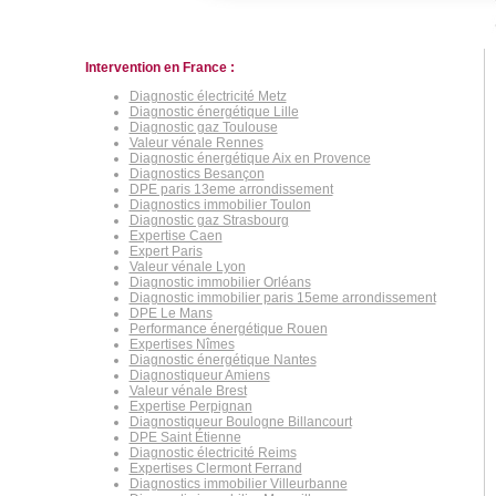
Intervention en France :
Diagnostic électricité Metz
Diagnostic énergétique Lille
Diagnostic gaz Toulouse
Valeur vénale Rennes
Diagnostic énergétique Aix en Provence
Diagnostics Besançon
DPE paris 13eme arrondissement
Diagnostics immobilier Toulon
Diagnostic gaz Strasbourg
Expertise Caen
Expert Paris
Valeur vénale Lyon
Diagnostic immobilier Orléans
Diagnostic immobilier paris 15eme arrondissement
DPE Le Mans
Performance énergétique Rouen
Expertises Nîmes
Diagnostic énergétique Nantes
Diagnostiqueur Amiens
Valeur vénale Brest
Expertise Perpignan
Diagnostiqueur Boulogne Billancourt
DPE Saint Étienne
Diagnostic électricité Reims
Expertises Clermont Ferrand
Diagnostics immobilier Villeurbanne