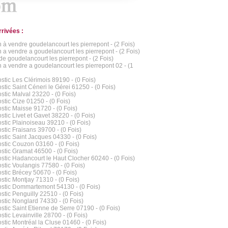
rrivées :
 à vendre goudelancourt les pierrepont - (2 Fois)
 a vendre a goudelancourt les pierrepont - (2 Fois)
de goudelancourt les pierrepont - (2 Fois)
 a vendre a goudelancourt les pierrepont 02 - (1
stic Les Clérimois 89190 - (0 Fois)
stic Saint Céneri le Gérei 61250 - (0 Fois)
stic Malval 23220 - (0 Fois)
stic Cize 01250 - (0 Fois)
stic Maisse 91720 - (0 Fois)
stic Livet et Gavet 38220 - (0 Fois)
stic Plainoiseau 39210 - (0 Fois)
stic Fraisans 39700 - (0 Fois)
stic Saint Jacques 04330 - (0 Fois)
stic Couzon 03160 - (0 Fois)
stic Gramat 46500 - (0 Fois)
stic Hadancourt le Haut Clocher 60240 - (0 Fois)
stic Voulangis 77580 - (0 Fois)
stic Brécey 50670 - (0 Fois)
stic Montjay 71310 - (0 Fois)
stic Dommartemont 54130 - (0 Fois)
stic Penguilly 22510 - (0 Fois)
stic Nonglard 74330 - (0 Fois)
stic Saint Etienne de Serre 07190 - (0 Fois)
stic Levainville 28700 - (0 Fois)
stic Montréal la Cluse 01460 - (0 Fois)