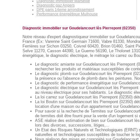
Diagnostic immobilier Marseille
Diagnostic gaz Angers
DPE paris 14eme arrondissement
Performance énergétique Mulhouse
Diagnostic immobilier sur Goudelancourt lès Pierrepont (02350)
Notre réseau d'expert diagnostiqueur immobilier sur Goudelancourt
France (Ex: Varenne Saint Germain 71600, Vabre 81330, Mondrai
Ferrières sur Sichon 03250, Coivrel 60420, Brion 01460, Saint Pi
Selve 11270, Casson 44390, Le Guerno 56190, Le Tholonet 13100, 
énergétique, le diagnostic électrique, le métrage loi carrez ou Bou
Le diagnostic amiante sur Goudelancourt lès Pierrepont (02
rechercher les produits et matériaux susceptibles de conte
Le diagnostic plomb sur Goudelancourt lès Pierrepont (023
la présence ou l'absence de plomb dans les peintures. Nos
Le diagnostic de performance énergétique sur Goudelancour
Le diagnostic électrique sur Goudelancourt lès Pierrepont (
au niveau électrique pour ses habitants. Le diagnostic élec
La loi carrez sur Goudelancourt lès Pierrepont (02350) dét
La loi Boutin sur Goudelancourt lès Pierrepont (02350) dét
location d'une maison ou d'un appartement sur Goudelanco
Pour savoir si la recherche de Termites sur Goudelancourt 
de termites doit être fourni pour la vente d'un logement si
ASE réalise des estimation de bien sur Goudelancourt lès
lors des divorces, successions, litiges,...
Un Etat des Risques Naturels et Technologiques (ERNT) sur
naturelles et technologiques susceptibles de toucher le l
Nous réalison des mises en coproriété sur Goudelancourt l