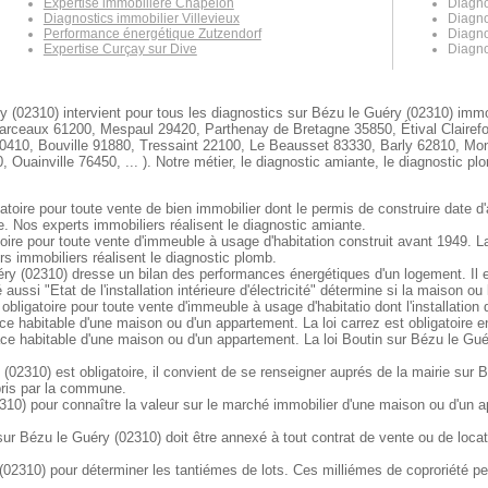
Expertise immobilière Chapelon
Diagno
Diagnostics immobilier Villevieux
Diagno
Performance énergétique Zutzendorf
Diagno
Expertise Curçay sur Dive
Diagno
 (02310) intervient pour tous les diagnostics sur Bézu le Guéry (02310) immob
arceaux 61200, Mespaul 29420, Parthenay de Bretagne 35850, Étival Clairefo
 60410, Bouville 91880, Tressaint 22100, Le Beausset 83330, Barly 62810, 
uainville 76450, ... ). Notre métier, le diagnostic amiante, le diagnostic plo
toire pour toute vente de bien immobilier dont le permis de construire date d
e. Nos experts immobiliers réalisent le diagnostic amiante.
oire pour toute vente d'immeuble à usage d'habitation construit avant 1949. 
s immobiliers réalisent le diagnostic plomb.
y (02310) dresse un bilan des performances énergétiques d'un logement. Il es
aussi "Etat de l'installation intérieure d'électricité" détermine si la maison 
 obligatoire pour toute vente d'immeuble à usage d'habitatio dont l'installation
ce habitable d'une maison ou d'un appartement. La loi carrez est obligatoire 
ace habitable d'une maison ou d'un appartement. La loi Boutin sur Bézu le Gué
(02310) est obligatoire, il convient de se renseigner auprés de la mairie sur B
 pris par la commune.
310) pour connaître la valeur sur le marché immobilier d'une maison ou d'un 
 Bézu le Guéry (02310) doit être annexé à tout contrat de vente ou de locatio
02310) pour déterminer les tantiémes de lots. Ces milliémes de coproriété per