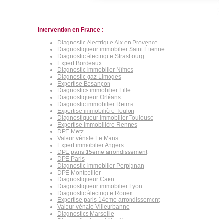
Intervention en France :
Diagnostic électrique Aix en Provence
Diagnostiqueur immobilier Saint Étienne
Diagnostic électrique Strasbourg
Expert Bordeaux
Diagnostic immobilier Nîmes
Diagnostic gaz Limoges
Expertise Besançon
Diagnostics immobilier Lille
Diagnostiqueur Orléans
Diagnostic immobilier Reims
Expertise immobilière Toulon
Diagnostiqueur immobilier Toulouse
Expertise immobilière Rennes
DPE Metz
Valeur vénale Le Mans
Expert immobilier Angers
DPE paris 15eme arrondissement
DPE Paris
Diagnostic immobilier Perpignan
DPE Montpellier
Diagnostiqueur Caen
Diagnostiqueur immobilier Lyon
Diagnostic électrique Rouen
Expertise paris 14eme arrondissement
Valeur vénale Villeurbanne
Diagnostics Marseille