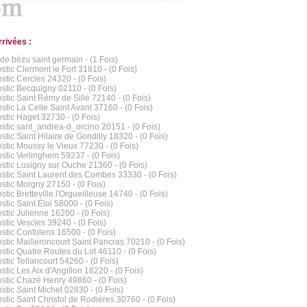
rrivées :
 de bézu saint germain - (1 Fois)
stic Clermont le Fort 31810 - (0 Fois)
stic Cercles 24320 - (0 Fois)
stic Becquigny 02110 - (0 Fois)
stic Saint Rémy de Sillé 72140 - (0 Fois)
stic La Celle Saint Avant 37160 - (0 Fois)
stic Haget 32730 - (0 Fois)
stic sant_andrea-d_orcino 20151 - (0 Fois)
stic Saint Hilaire de Gondilly 18320 - (0 Fois)
stic Moussy le Vieux 77230 - (0 Fois)
stic Verlinghem 59237 - (0 Fois)
stic Lusigny sur Ouche 21360 - (0 Fois)
stic Saint Laurent des Combes 33330 - (0 Fois)
stic Morgny 27150 - (0 Fois)
tic Bretteville l'Orgueilleuse 14740 - (0 Fois)
stic Saint Éloi 58000 - (0 Fois)
stic Julienne 16200 - (0 Fois)
stic Vescles 39240 - (0 Fois)
stic Confolens 16500 - (0 Fois)
stic Mailleroncourt Saint Pancras 70210 - (0 Fois)
stic Quatre Routes du Lot 46110 - (0 Fois)
stic Tellancourt 54260 - (0 Fois)
stic Les Aix d'Angillon 18220 - (0 Fois)
stic Chazé Henry 49860 - (0 Fois)
stic Saint Michel 02830 - (0 Fois)
stic Saint Christol de Rodières 30760 - (0 Fois)