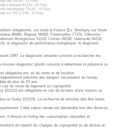
stic Bry 59144 - (0 Fois)
stic Larroque 65230 - (0 Fois)
stic Montagney 70140 - (0 Fois)
stic Le Thil 27150 - (0 Fois)
iliers obligatoires, sur toute la France (Ex: Montigny sur Vesle
ntaine 88480, Regney 88450, Fontenailles 77370, Villevieux
Mondement Montgivroux 51120, Cernon 39240, Valensole 04210,
mb, le diagnostic de performance énergétique, le diagnostic
'avant 1997. Le diagnostic amiante consiste à rechercher les
La mission diagnostic plomb consiste à déterminer la présence ou
t obligatoire enc as de vente et de location.
ou l'appartement présente des dangers sécuritaires au niveau
 date de plus de 15 ans.
en cas de vente de logement en copropriété.
ry (02310) est obligatoire en cas de location d'une maison ou
ézu le Guéry (02310). La recherche de termites doit être fourni
appartement. Cette valeur vénale est demandée lors des divorces,
n. Il dresse un listing des catastrophes naturelles et
mettent de répartir les charges de copropriété ou de diviser un