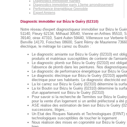
Diagnostics immobilier Nantes
Diagnostics immobilier paris 13eme arrondissement
Performance énergétique Grenoble
Expert Amiens
Diagnostic immobilier sur Bézu le Guéry (02310)
Notre réseau d'expert diagnostiqueur immobilier sur Bézu le Guéry
51140, Fleury 62134, Milhaud 30540, Vienne en Arthies 95510, S
39140, oirax 47310, Saint Aubin 59440, Villeneuve sur Verberie
Berville 14170, Foisches 08600, Saint Rémy de Maurienne 73660, O
électrique, le métrage loi carrez ou Boutin :
Le diagnostic amiante sur Bézu le Guéry (02310) est obliga
produits et matériaux susceptibles de contenir de l'amiant
Le diagnostic plomb sur Bézu le Guéry (02310) est obligat
l'absence de plomb dans les peintures. Nos diagnostiqueur
Le diagnostic de performance énergétique sur Bézu le Guér
Le diagnostic électrique sur Bézu le Guéry (02310) appellé 
électrique pour ses habitants. Le diagnostic électricité est
La loi carrez sur Bézu le Guéry (02310) détermine la surfa
La loi Boutin sur Bézu le Guéry (02310) détermine la surf
d'un appartement sur Bézu le Guéry (02310)
Pour savoir si la recherche de Termites sur Bézu le Guéry 
pour la vente d'un logement si un arrêté préfectoral a été
ASE réalise des estimation de bien sur Bézu le Guéry (02
successions, litiges,...
Un Etat des Risques Naturels et Technologiques (ERNT) sur
technologiques susceptibles de toucher le logement .
Nous réalison des mises en coproriété sur Bézu le Guéry (
bien.