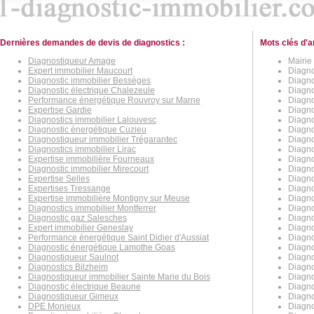
Dernières demandes de devis de diagnostics :
Mots clés d'a
Diagnostiqueur Amage
Mairie
Expert immobilier Maucourt
Diagno
Diagnostic immobilier Bessèges
Diagno
Diagnostic électrique Chalezeule
Diagno
Performance énergétique Rouvroy sur Marne
Diagno
Expertise Gardie
Diagno
Diagnostics immobilier Lalouvesc
Diagno
Diagnostic énergétique Cuzieu
Diagno
Diagnostiqueur immobilier Trégarantec
Diagno
Diagnostics immobilier Lirac
Diagno
Expertise immobilière Fourneaux
Diagno
Diagnostic immobilier Mirecourt
Diagno
Expertise Selles
Diagno
Expertises Tressange
Diagno
Expertise immobilière Montigny sur Meuse
Diagnos
Diagnostics immobilier Montferrer
Diagno
Diagnostic gaz Salesches
Diagno
Expert immobilier Geneslay
Diagno
Performance énergétique Saint Didier d'Aussiat
Diagno
Diagnostic énergétique Lamothe Goas
Diagno
Diagnostiqueur Saulnot
Diagno
Diagnostics Bilzheim
Diagno
Diagnostiqueur immobilier Sainte Marie du Bois
Diagno
Diagnostic électrique Beaune
Diagno
Diagnostiqueur Gimeux
Diagno
DPE Monieux
Diagno