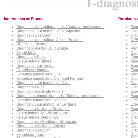
Intervention en France :
Dernières 
Diagnostic énergétique paris 13eme arrondissement
Expe
Diagnostiqueur immobilier Montpellier
Dia
Diagnostic gaz Caen
Dia
Diagnostic énergétique Aix en Provence
DPE 
DPE Saint Étienne
Diag
Diagnostic électrique Toulouse
Perf
Expert Metz
Diag
Diagnostics Brest
Expe
Valeur vénale Nîmes
Vale
Diagnostiqueur Toulon
Exp
Expertises Limoges
Expe
Expertise immobilière Lille
Per
Expertise immobilière Clermont Ferrand
Diag
Diagnostiqueur immobilier Dijon
Diag
Diagnostics Nice
Diag
Diagnostic électricité Angers
Expe
Diagnostics immobilier paris 15eme arrondissement
Exp
Expertise immobilière Nantes
DPE
Diagnostiqueur immobilier Le Mans
Expe
Diagnostic électrique Besançon
Expe
Expert immobilier Villeurbanne
Diag
Valeur vénale Perpignan
Diag
Diagnostic gaz Boulogne Billancourt
Diag
Diagnostic électrique Amiens
Dia
Diagnostic gaz Lyon
Diag
Expertises Tours
Diag