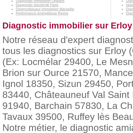
Diagnostic immobilier Orléans
Diag
Diagnostic électricité Paris
Val
Diagnostiqueur immobilier Marseille
Diag
Performance énergétique Reims
Diag
Diagnostic immobilier sur Erloy
Notre réseau d'expert diagnost
tous les diagnostics sur Erloy 
(Ex: Locmélar 29400, Le Mesn
Brion sur Ource 21570, Mance
Ignol 18350, Sizun 29450, Por
83440, Châteauneuf Val Saint
91940, Barchain 57830, La C
Tavaux 39500, Ruffey lès Beau
Notre métier, le diagnostic ami