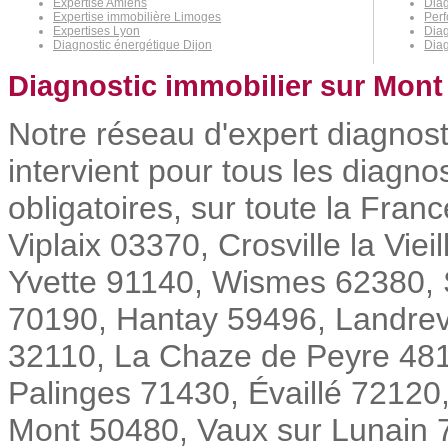
Expertise Amiens
Diag
Expertise immobilière Limoges
Perf
Expertises Lyon
Dia
Diagnostic énergétique Dijon
Diag
Diagnostic immobilier sur Mont 
Notre réseau d'expert diagnost
intervient pour tous les diagno
obligatoires, sur toute la Fra
Viplaix 03370, Crosville la Vie
Yvette 91140, Wismes 62380, 
70190, Hantay 59496, Landrev
32110, La Chaze de Peyre 4813
Palinges 71430, Évaillé 72120
Mont 50480, Vaux sur Lunain 77