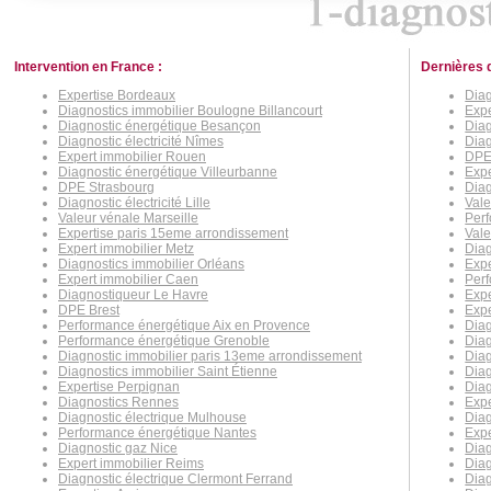
Intervention en France :
Dernières 
Expertise Bordeaux
Diag
Diagnostics immobilier Boulogne Billancourt
Exp
Diagnostic énergétique Besançon
Diag
Diagnostic électricité Nîmes
Dia
Expert immobilier Rouen
DPE 
Diagnostic énergétique Villeurbanne
Expe
DPE Strasbourg
Diag
Diagnostic électricité Lille
Vale
Valeur vénale Marseille
Per
Expertise paris 15eme arrondissement
Vale
Expert immobilier Metz
Diag
Diagnostics immobilier Orléans
Expe
Expert immobilier Caen
Perf
Diagnostiqueur Le Havre
Exp
DPE Brest
Expe
Performance énergétique Aix en Provence
Diag
Performance énergétique Grenoble
Diag
Diagnostic immobilier paris 13eme arrondissement
Diag
Diagnostics immobilier Saint Étienne
Diag
Expertise Perpignan
Diag
Diagnostics Rennes
Expe
Diagnostic électrique Mulhouse
Diag
Performance énergétique Nantes
Expe
Diagnostic gaz Nice
Diag
Expert immobilier Reims
Diag
Diagnostic électrique Clermont Ferrand
Diag