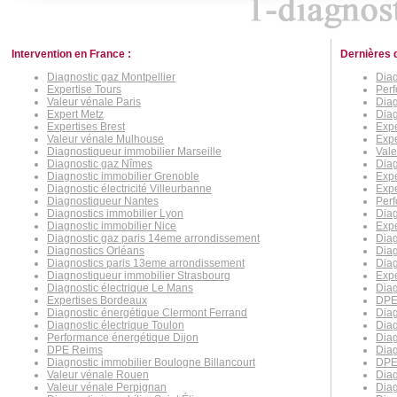
Intervention en France :
Dernières 
Diagnostic gaz Montpellier
Diag
Expertise Tours
Perf
Valeur vénale Paris
Diag
Expert Metz
Diag
Expertises Brest
Expe
Valeur vénale Mulhouse
Expe
Diagnostiqueur immobilier Marseille
Vale
Diagnostic gaz Nîmes
Diag
Diagnostic immobilier Grenoble
Expe
Diagnostic électricité Villeurbanne
Expe
Diagnostiqueur Nantes
Perf
Diagnostics immobilier Lyon
Diag
Diagnostic immobilier Nice
Expe
Diagnostic gaz paris 14eme arrondissement
Diag
Diagnostics Orléans
Diag
Diagnostics paris 13eme arrondissement
Diag
Diagnostiqueur immobilier Strasbourg
Expe
Diagnostic électrique Le Mans
Diag
Expertises Bordeaux
DPE
Diagnostic énergétique Clermont Ferrand
Diag
Diagnostic électrique Toulon
Dia
Performance énergétique Dijon
Diag
DPE Reims
Diag
Diagnostic immobilier Boulogne Billancourt
DPE
Valeur vénale Rouen
Diag
Valeur vénale Perpignan
Diag