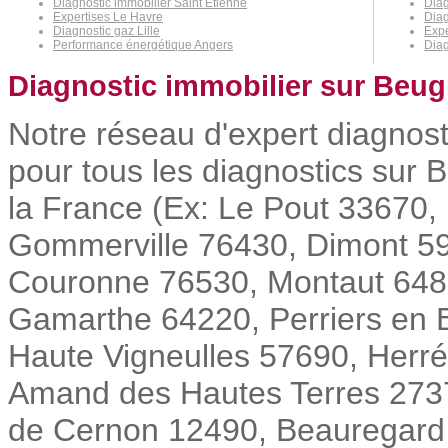
Diagnostic immobilier Saint Étienne
Diag
Expertises Le Havre
Diag
Diagnostic gaz Lille
Expe
Performance énergétique Angers
Diag
Diagnostic immobilier sur Beug
Notre réseau d'expert diagnost
pour tous les diagnostics sur 
la France (Ex: Le Pout 33670, 
Gommerville 76430, Dimont 5
Couronne 76530, Montaut 6480
Gamarthe 64220, Perriers en B
Haute Vigneulles 57690, Herré
Amand des Hautes Terres 273
de Cernon 12490, Beauregard l