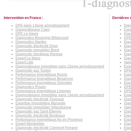
Intervention en France :
Dernières 
DPE paris 13eme arrondissement
Diag
Diagnostiqueur Caen
Expe
DPE Le Havre
Diag
Diagnostics Boulogne Billancourt
DPE
Diagnostics Nantes
Diag
Diagnostic électricité Dijon
Diag
Diagnostic immobilier Brest
Diag
Diagnostic électrique Rennes
Diag
Expert Le Mans
Diag
Expert Lille
Vale
Diagnostiqueur immobilier paris 15eme arrondissement
Expe
Diagnostic gaz Toulon
DPE 
Performance énergétique Reims
Expe
Performance énergétique Besançon
Diag
Performance énergétique Grenoble
Expe
Diagnostics Rouen
DPE
Performance énergétique Limoges
DPE
Diagnostiqueur immobilier paris 14eme arrondissement
Expe
Diagnostic électricité Toulouse
Diag
Expertise immobilière Marseille
Diag
Diagnostic immobilier Villeurbanne
Vale
Diagnostic gaz Saint Étienne
Diag
Diagnostic électricité Bordeaux
Diag
Performance énergétique Aix en Provence
Expe
Expert Montpellier
Diag
Diagnostic électricité Clermont Ferrand
Expe