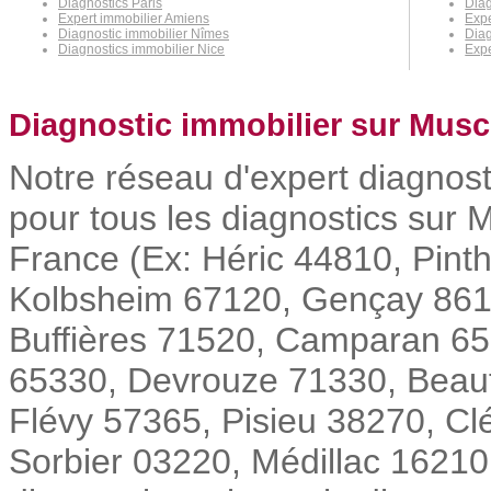
Diagnostics Paris
Diag
Expert immobilier Amiens
Expe
Diagnostic immobilier Nîmes
Diag
Diagnostics immobilier Nice
Expe
Diagnostic immobilier sur Musc
Notre réseau d'expert diagnost
pour tous les diagnostics sur M
France (Ex: Héric 44810, Pint
Kolbsheim 67120, Gençay 8616
Buffières 71520, Camparan 6
65330, Devrouze 71330, Beauf
Flévy 57365, Pisieu 38270, Cl
Sorbier 03220, Médillac 16210, 