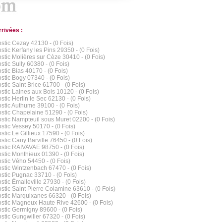
rrivées :
stic Cezay 42130 - (0 Fois)
stic Kerfany les Pins 29350 - (0 Fois)
stic Molières sur Cèze 30410 - (0 Fois)
stic Sully 60380 - (0 Fois)
stic Bias 40170 - (0 Fois)
stic Bogy 07340 - (0 Fois)
stic Saint Brice 61700 - (0 Fois)
stic Laines aux Bois 10120 - (0 Fois)
stic Herlin le Sec 62130 - (0 Fois)
stic Authume 39100 - (0 Fois)
stic Chapelaine 51290 - (0 Fois)
stic Nampteuil sous Muret 02200 - (0 Fois)
stic Vessey 50170 - (0 Fois)
stic Le Gillieux 17590 - (0 Fois)
stic Cany Barville 76450 - (0 Fois)
stic RAIVAVAE 98750 - (0 Fois)
stic Monthieux 01390 - (0 Fois)
stic Vého 54450 - (0 Fois)
stic Wintzenbach 67470 - (0 Fois)
stic Pugnac 33710 - (0 Fois)
stic Émalleville 27930 - (0 Fois)
stic Saint Pierre Colamine 63610 - (0 Fois)
stic Marquixanes 66320 - (0 Fois)
stic Magneux Haute Rive 42600 - (0 Fois)
stic Germigny 89600 - (0 Fois)
stic Gungwiller 67320 - (0 Fois)