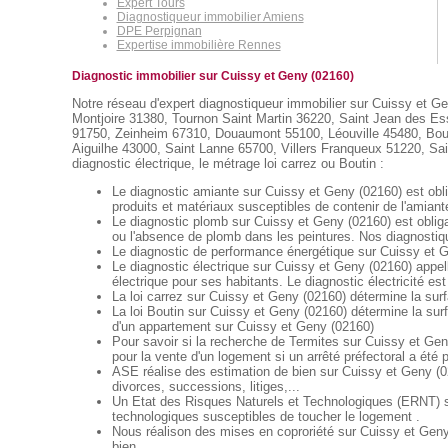
Expert Tours
Diagnostiqueur immobilier Amiens
DPE Perpignan
Expertise immobilière Rennes
Diagnostic immobilier sur Cuissy et Geny (02160)
Notre réseau d'expert diagnostiqueur immobilier sur Cuissy et Ge
Montjoire 31380, Tournon Saint Martin 36220, Saint Jean des Es
91750, Zeinheim 67310, Douaumont 55100, Léouville 45480, Bou
Aiguilhe 43000, Saint Lanne 65700, Villers Franqueux 51220, Saint
diagnostic électrique, le métrage loi carrez ou Boutin :
Le diagnostic amiante sur Cuissy et Geny (02160) est obli
produits et matériaux susceptibles de contenir de l'amiant
Le diagnostic plomb sur Cuissy et Geny (02160) est obliga
ou l'absence de plomb dans les peintures. Nos diagnostiqu
Le diagnostic de performance énergétique sur Cuissy et Ge
Le diagnostic électrique sur Cuissy et Geny (02160) appellé
électrique pour ses habitants. Le diagnostic électricité est
La loi carrez sur Cuissy et Geny (02160) détermine la sur
La loi Boutin sur Cuissy et Geny (02160) détermine la sur
d'un appartement sur Cuissy et Geny (02160)
Pour savoir si la recherche de Termites sur Cuissy et Geny
pour la vente d'un logement si un arrêté préfectoral a été
ASE réalise des estimation de bien sur Cuissy et Geny (0
divorces, successions, litiges,...
Un Etat des Risques Naturels et Technologiques (ERNT) sur
technologiques susceptibles de toucher le logement .
Nous réalison des mises en coproriété sur Cuissy et Geny 
bien.