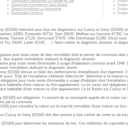
Diagnostics immobilier La Valette du Var
Diagno
Diagnostic énergétique Saint Waast
Diagno
Expert immobilier La Genevraye
Diagno
Diagnostics Orgères
Diagno
ny (02160) intervient pour tous les diagnostics sur Cuissy et Geny (02160) imm
sartiers 14350, Ennevelin 59710, Sem 09220, Meilhan sur Garonne 47200, Lair
tenac Touvent 17120, Givrycourt 57670, Ville Dommange 51390, Dissé sous B
 Yvy 29140, Larée 32150, ... ). Notre métier, le diagnostic amiante, le diagn
gatoire pour toute vente de bien immobilier dont le permis de construire date 
e. Nos experts immobiliers réalisent le diagnostic amiante.
toire pour toute vente d'immeuble à usage d'habitation construit avant 1949.
eurs immobiliers réalisent le diagnostic plomb.
ny (02160) dresse un bilan des performances énergétiques d'un logement. Il e
 aussi "Etat de l'installation intérieure d'électricité" détermine si la maison
 obligatoire pour toute vente d'immeuble à usage d'habitatio dont l'installation
face habitable d'une maison ou d'un appartement. La loi carrez est obligatoire
face habitable d'une maison ou d'un appartement. La loi Boutin sur Cuissy et 
 (02160) est obligatoire, il convient de se renseigner auprés de la mairie sur
 pris par la commune.
2160) pour connaître la valeur sur le marché immobilier d'une maison ou d'un
 Cuissy et Geny (02160) doit être annexé à tout contrat de vente ou de locati
(02160) pour déterminer les tantiémes de lots. Ces milliémes de coproriété pe