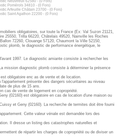
stic Neuvireuil 62580 - (0 Fois)
stic Pomérols 34810 - (0 Fois)
stic Arfeuille Châtain 23700 - (0 Fois)
stic Saint Agathon 22200 - (0 Fois)
obiliers obligatoires, sur toute la France (Ex: Val Suzon 21121,
e 25550, Trilla 66220, Châtelais 49520, Nainville les Roches
allon 72260, Clouange 57120, Chaumont la Ville 52150,
ostic plomb, le diagnostic de performance énergétique, le
d'avant 1997. Le diagnostic amiante consiste à rechercher les
 La mission diagnostic plomb consiste à déterminer la présence
st obligatoire enc as de vente et de location.
 ou l'appartement présente des dangers sécuritaires au niveau
 date de plus de 15 ans.
 en cas de vente de logement en copropriété.
Geny (02160) est obligatoire en cas de location d'une maison ou
 Cuissy et Geny (02160). La recherche de termites doit être fourni
 appartement. Cette valeur vénale est demandée lors des
on. Il dresse un listing des catastrophes naturelles et
rmettent de répartir les charges de copropriété ou de diviser un