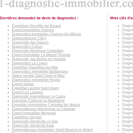
Dernières demandes de devis de diagnostics :
Mots clés d'a
Expertises Neuville sur Escaut
Diagno
Expert immobilier Quenza
Diagno
Diagnostics immobilier Charnay lès Mâcon
Diagno
Diagnostiqueur Cléry
Diagno
Diagnostic gaz Naours
Diagno
Diagnostics Cahus
Diagno
Diagnostic électrique Uchentein
Diagno
Expert immobilier Le Mesnil Thomas
Diagno
Diagnostic gaz Bellou en Houlme
Diagno
Diagnostics Le Loreur
Diagno
Expertise Chazelles sur Albe
Diagno
Diagnostics immobilier Baillargues
Diagno
Valeur vénale Saint Ouen d'Attez
Diagno
Diagnostics immobilier Royon
Diagno
Expert Saillac
Diagno
Expertise Lacroix Saint Ouen
Diagno
Expert Les Laumes
Diagno
Diagnostic énergétique Le Cuing
Diagno
Expertise Collonge la Madeleine
Diagno
Expertise immobilière Colombe lès Vesoul
Diagno
Diagnostiqueur Montagnac la Crempse
Diagno
Expert immobilier Mingoval
Diagno
Expertises Vonges
Diagno
Diagnostic électricité Le Sap
Diagno
Diagnostic électricité Ayse
Diagno
Diagnostiqueur immobilier Saint Maurice le Girard
Diagno