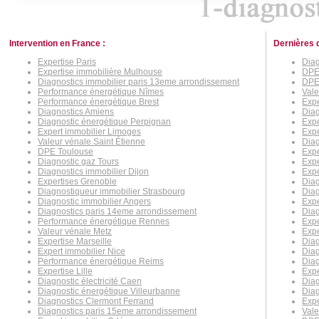
Intervention en France :
Dernières 
Expertise Paris
Diag
Expertise immobilière Mulhouse
DPE 
Diagnostics immobilier paris 13eme arrondissement
DPE
Performance énergétique Nîmes
Val
Performance énergétique Brest
Expe
Diagnostics Amiens
Diag
Diagnostic énergétique Perpignan
Expe
Expert immobilier Limoges
Expe
Valeur vénale Saint Étienne
Diag
DPE Toulouse
Expe
Diagnostic gaz Tours
Exp
Diagnostics immobilier Dijon
Expe
Expertises Grenoble
Diag
Diagnostiqueur immobilier Strasbourg
Diag
Diagnostic immobilier Angers
Expe
Diagnostics paris 14eme arrondissement
Diag
Performance énergétique Rennes
Expe
Valeur vénale Metz
Exp
Expertise Marseille
Diag
Expert immobilier Nice
Diag
Performance énergétique Reims
Diag
Expertise Lille
Expe
Diagnostic électricité Caen
Dia
Diagnostic énergétique Villeurbanne
Diag
Diagnostics Clermont Ferrand
Expe
Diagnostics paris 15eme arrondissement
Vale