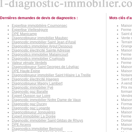
Dernières demandes de devis de diagnostics :
Mots clés d'a
Expertise immobilière Cournonsec
Maison
Expertise Vielleségure
Ferme 
DPE Manicamp
Saint d
Diagnostiqueur immobilier Maubec
Vente 
Diagnostic immobilier Saint Jean d'Assé
Terrain
Diagnostics immobilier Argut Dessous
Grange
Diagnostic électricité Sainte Adresse
Maison
Diagnostics immobilier Malaincourt
Ferme 
Diagnostics immobilier Cruéjouls
Maison
Valeur vénale Verdets
Ferme s
Diagnostiqueur Saint Georges de Lévéjac
Maison
DPE Haute Épine
Maison
Diagnostiqueur immobilier Saint Hilaire La Treille
Notaire
Diagnostic électricité Haegen
Saint 
Diagnostiqueur Magny Lambert
A vend
Diagnostic immobilier Fyé
Prix m
Diagnostic gaz Baralle
forman
Expert Ousson sur Loire
Vendre
Diagnostic immobilier Notre Dame de Vaux
Maison
Diagnostic gaz Ducey
Forman
Diagnostic gaz Lugarde
Masion 
Diagnostiqueur Jonquières
Maison
Expert immobilier La Dorée
Ferme 
Diagnostic immobilier Saint Gildas de Rhuys
Domain
DPE Arcens
Maison
Diagnostics immobilier Bernouil
Forman