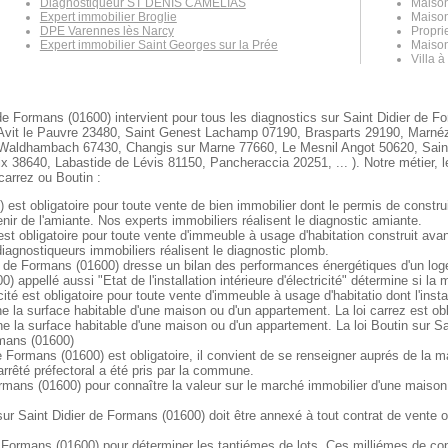
Diagnostiqueur ST DENIS CAMELIAS
Maison
Expert immobilier Broglie
Maison
DPE Varennes lès Narcy
Proprie
Expert immobilier Saint Georges sur la Prée
Maison
Villa à
de Formans (01600) intervient pour tous les diagnostics sur Saint Didier de Fo
t Avit le Pauvre 23480, Saint Genest Lachamp 07190, Brasparts 29190, Marné
 Waldhambach 67430, Changis sur Marne 77660, Le Mesnil Angot 50620, Sain
8640, Labastide de Lévis 81150, Pancheraccia 20251, ... ). Notre métier, le 
carrez ou Boutin :
est obligatoire pour toute vente de bien immobilier dont le permis de constru
nir de l'amiante. Nos experts immobiliers réalisent le diagnostic amiante.
st obligatoire pour toute vente d'immeuble à usage d'habitation construit ava
agnostiqueurs immobiliers réalisent le diagnostic plomb.
 de Formans (01600) dresse un bilan des performances énergétiques d'un logeme
) appellé aussi "Etat de l'installation intérieure d'électricité" détermine si 
ité est obligatoire pour toute vente d'immeuble à usage d'habitatio dont l'insta
e la surface habitable d'une maison ou d'un appartement. La loi carrez est ob
e la surface habitable d'une maison ou d'un appartement. La loi Boutin sur Sa
rmans (01600)
e Formans (01600) est obligatoire, il convient de se renseigner auprés de la 
 arrêté préfectoral a été pris par la commune.
ormans (01600) pour connaître la valeur sur le marché immobilier d'une maiso
 Saint Didier de Formans (01600) doit être annexé à tout contrat de vente ou 
 Formans (01600) pour déterminer les tantiémes de lots. Ces milliémes de copr