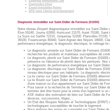
Expertise immobilière Lille
Diagnostics Dijon
Expert immobilier Reims
DPE paris 14eme arrondissement
Diagnostic immobilier sur Saint Didier de Formans (01600)
Notre réseau d'expert diagnostiqueur immobilier sur Saint Didier 
Éton 55240, Journy 62850, Autricourt 21570, Autet 70180, Sain
La Suze sur Sarthe 72210, Jorquenay 52200, Planzolles 07230,
39100, Fouencamps 80440, Saint Aignan des Noyers 18600, Claix 3
performance énergétique, le diagnostic électrique, le métrage loi 
Le diagnostic amiante sur Saint Didier de Formans (01600) 
rechercher les produits et matériaux susceptibles de conte
Le diagnostic plomb sur Saint Didier de Formans (01600) e
présence ou l'absence de plomb dans les peintures. Nos di
Le diagnostic de performance énergétique sur Saint Didier
Le diagnostic électrique sur Saint Didier de Formans (01600
niveau électrique pour ses habitants. Le diagnostic électric
La loi carrez sur Saint Didier de Formans (01600) détermin
La loi Boutin sur Saint Didier de Formans (01600) détermin
d'une maison ou d'un appartement sur Saint Didier de Fo
Pour savoir si la recherche de Termites sur Saint Didier d
termites doit être fourni pour la vente d'un logement si un
ASE réalise des estimation de bien sur Saint Didier de F
divorces, successions, litiges,...
Un Etat des Risques Naturels et Technologiques (ERNT) sur
technologiques susceptibles de toucher le logement .
Nous réalison des mises en coproriété sur Saint Didier de