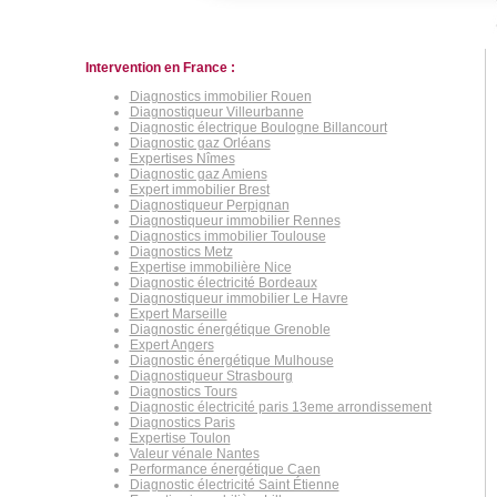
Intervention en France :
Diagnostics immobilier Rouen
Diagnostiqueur Villeurbanne
Diagnostic électrique Boulogne Billancourt
Diagnostic gaz Orléans
Expertises Nîmes
Diagnostic gaz Amiens
Expert immobilier Brest
Diagnostiqueur Perpignan
Diagnostiqueur immobilier Rennes
Diagnostics immobilier Toulouse
Diagnostics Metz
Expertise immobilière Nice
Diagnostic électricité Bordeaux
Diagnostiqueur immobilier Le Havre
Expert Marseille
Diagnostic énergétique Grenoble
Expert Angers
Diagnostic énergétique Mulhouse
Diagnostiqueur Strasbourg
Diagnostics Tours
Diagnostic électricité paris 13eme arrondissement
Diagnostics Paris
Expertise Toulon
Valeur vénale Nantes
Performance énergétique Caen
Diagnostic électricité Saint Étienne