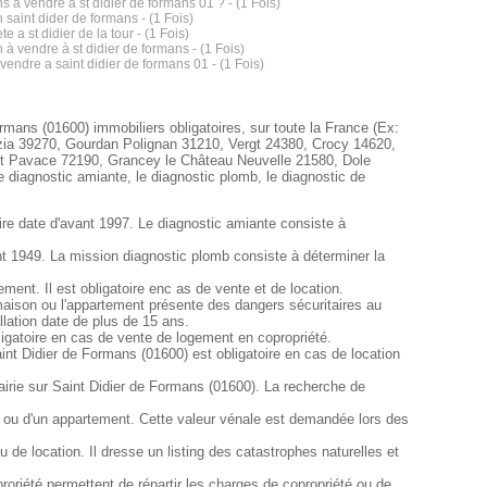
s a vendre a st didier de formans 01 ? - (1 Fois)
 saint dider de formans - (1 Fois)
te a st didier de la tour - (1 Fois)
 à vendre à st didier de formans - (1 Fois)
 vendre a saint didier de formans 01 - (1 Fois)
rmans (01600) immobiliers obligatoires, sur toute la France (Ex:
zia 39270, Gourdan Polignan 31210, Vergt 24380, Crocy 14620,
t Pavace 72190, Grancey le Château Neuvelle 21580, Dole
diagnostic amiante, le diagnostic plomb, le diagnostic de
ire date d'avant 1997. Le diagnostic amiante consiste à
nt 1949. La mission diagnostic plomb consiste à déterminer la
nt. Il est obligatoire enc as de vente et de location.
la maison ou l'appartement présente des dangers sécuritaires au
llation date de plus de 15 ans.
ligatoire en cas de vente de logement en copropriété.
int Didier de Formans (01600) est obligatoire en cas de location
mairie sur Saint Didier de Formans (01600). La recherche de
n ou d'un appartement. Cette valeur vénale est demandée lors des
de location. Il dresse un listing des catastrophes naturelles et
oriété permettent de répartir les charges de copropriété ou de