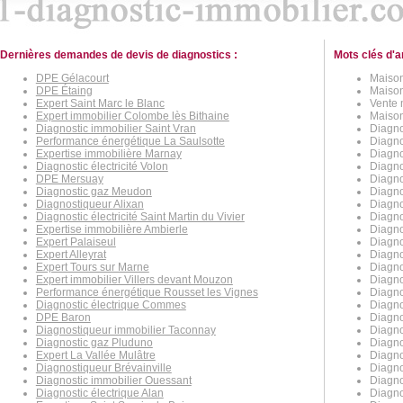
Dernières demandes de devis de diagnostics :
Mots clés d'a
DPE Gélacourt
Maison
DPE Étaing
Maison
Expert Saint Marc le Blanc
Vente 
Expert immobilier Colombe lès Bithaine
Maison
Diagnostic immobilier Saint Vran
Diagno
Performance énergétique La Saulsotte
Diagno
Expertise immobilière Marnay
Diagno
Diagnostic électricité Volon
Diagno
DPE Mersuay
Diagno
Diagnostic gaz Meudon
Diagno
Diagnostiqueur Alixan
Diagno
Diagnostic électricité Saint Martin du Vivier
Diagno
Expertise immobilière Ambierle
Diagno
Expert Palaiseul
Diagno
Expert Alleyrat
Diagno
Expert Tours sur Marne
Diagno
Expert immobilier Villers devant Mouzon
Diagno
Performance énergétique Rousset les Vignes
Diagno
Diagnostic électrique Commes
Diagno
DPE Baron
Diagnos
Diagnostiqueur immobilier Taconnay
Diagno
Diagnostic gaz Pluduno
Diagno
Expert La Vallée Mulâtre
Diagno
Diagnostiqueur Brévainville
Diagno
Diagnostic immobilier Ouessant
Diagno
Diagnostic électrique Alan
Diagno