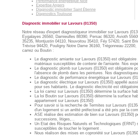
Performance énergétique Nice
Expertise Angers
Diagnostic immobilier Saint Étienne
Diagnostics Toulouse
Diagnostic immobilier sur Lavours (01350)
Notre réseau d'expert diagnostiqueur immobilier sur Lavours (013
Eygalayes 26560, Darnieulles 88390, Persac 86320, Avioth 5560
35235, Montjustin 04110, Nouvoitou 35410, Féy 57420, Saint Bri
Trévise 94420, Pouligny Notre Dame 36160, Trégonneau 22200, ... )
carrez ou Boutin :
Le diagnostic amiante sur Lavours (01350) est obligatoire 
matériaux susceptibles de contenir de l'amiante. Nos exper
Le diagnostic plomb sur Lavours (01350) est obligatoire p
l'absence de plomb dans les peintures. Nos diagnostiqueur
Le diagnostic de performance énergétique sur Lavours (013
Le diagnostic électrique sur Lavours (01350) appellé aussi 
pour ses habitants. Le diagnostic électricité est obligatoir
La loi carrez sur Lavours (01350) détermine la surface hab
La loi Boutin sur Lavours (01350) détermine la surface hab
appartement sur Lavours (01350)
Pour savoir si la recherche de Termites sur Lavours (01350)
d'un logement si un arrêté préfectoral a été pris par la c
ASE réalise des estimation de bien sur Lavours (01350) p
successions, litiges,...
Un Etat des Risques Naturels et Technologiques (ERNT) sur
susceptibles de toucher le logement .
Nous réalison des mises en coproriété sur Lavours (01350) 