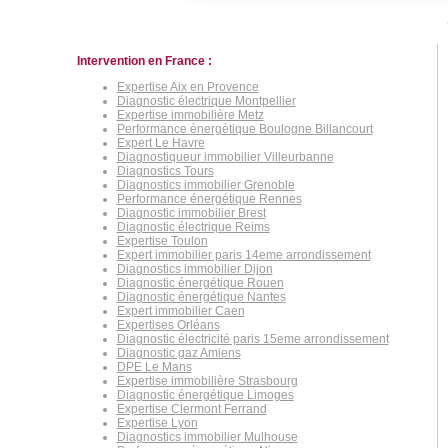
Intervention en France :
Expertise Aix en Provence
Diagnostic électrique Montpellier
Expertise immobilière Metz
Performance énergétique Boulogne Billancourt
Expert Le Havre
Diagnostiqueur immobilier Villeurbanne
Diagnostics Tours
Diagnostics immobilier Grenoble
Performance énergétique Rennes
Diagnostic immobilier Brest
Diagnostic électrique Reims
Expertise Toulon
Expert immobilier paris 14eme arrondissement
Diagnostics immobilier Dijon
Diagnostic énergétique Rouen
Diagnostic énergétique Nantes
Expert immobilier Caen
Expertises Orléans
Diagnostic électricité paris 15eme arrondissement
Diagnostic gaz Amiens
DPE Le Mans
Expertise immobilière Strasbourg
Diagnostic énergétique Limoges
Expertise Clermont Ferrand
Expertise Lyon
Diagnostics immobilier Mulhouse