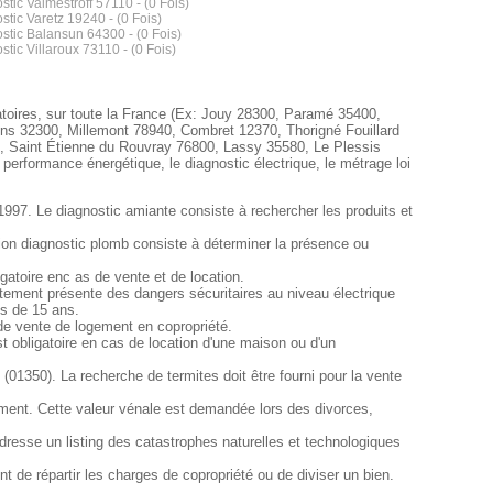
stic Valmestroff 57110 - (0 Fois)
stic Varetz 19240 - (0 Fois)
stic Balansun 64300 - (0 Fois)
stic Villaroux 73110 - (0 Fois)
gatoires, sur toute la France (Ex: Jouy 28300, Paramé 35400,
ns 32300, Millemont 78940, Combret 12370, Thorigné Fouillard
9, Saint Étienne du Rouvray 76800, Lassy 35580, Le Plessis
performance énergétique, le diagnostic électrique, le métrage loi
1997. Le diagnostic amiante consiste à rechercher les produits et
sion diagnostic plomb consiste à déterminer la présence ou
atoire enc as de vente et de location.
partement présente des dangers sécuritaires au niveau électrique
us de 15 ans.
 de vente de logement en copropriété.
t obligatoire en cas de location d'une maison ou d'un
 (01350). La recherche de termites doit être fourni pour la vente
ement. Cette valeur vénale est demandée lors des divorces,
dresse un listing des catastrophes naturelles et technologiques
 de répartir les charges de copropriété ou de diviser un bien.