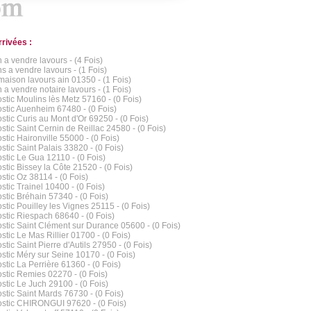
rrivées :
 a vendre lavours - (4 Fois)
s a vendre lavours - (1 Fois)
maison lavours ain 01350 - (1 Fois)
 a vendre notaire lavours - (1 Fois)
stic Moulins lès Metz 57160 - (0 Fois)
stic Auenheim 67480 - (0 Fois)
stic Curis au Mont d'Or 69250 - (0 Fois)
stic Saint Cernin de Reillac 24580 - (0 Fois)
stic Haironville 55000 - (0 Fois)
stic Saint Palais 33820 - (0 Fois)
stic Le Gua 12110 - (0 Fois)
stic Bissey la Côte 21520 - (0 Fois)
stic Oz 38114 - (0 Fois)
stic Trainel 10400 - (0 Fois)
stic Bréhain 57340 - (0 Fois)
stic Pouilley les Vignes 25115 - (0 Fois)
stic Riespach 68640 - (0 Fois)
stic Saint Clément sur Durance 05600 - (0 Fois)
stic Le Mas Rillier 01700 - (0 Fois)
tic Saint Pierre d'Autils 27950 - (0 Fois)
stic Méry sur Seine 10170 - (0 Fois)
stic La Perrière 61360 - (0 Fois)
stic Remies 02270 - (0 Fois)
stic Le Juch 29100 - (0 Fois)
stic Saint Mards 76730 - (0 Fois)
stic CHIRONGUI 97620 - (0 Fois)