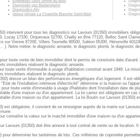
Expertises Saint Sernin du Bois
Diagno
Diagnostic gaz Baldersheim
Diagno
Diagnostics Ally
Diagno
Valeur vénale La Chapelle Blanche Saint Mart
Diagno
50) intervient pour tous les diagnostics sur Lavours (01350) immobiliers obli
0, Lozay 17330, Orquevaux 52700, Chailly en Brie 77120, Belloc Saint Clame
ce sur Vienne 87200, Villers Tournelle 80500, Saléon 05300, Hénonville 6011
. Notre métier, le diagnostic amiante, le diagnostic plomb, le diagnostic de 
pour toute vente de bien immobilier dont le permis de construire date d'avant 
ts immobiliers réalisent le diagnostic amiante.
our toute vente d'immeuble à usage d'habitation construit avant 1949. La mis
s immobiliers réalisent le diagnostic plomb.
50) dresse un bilan des performances énergétiques d'un logement. Il est oblig
"Etat de l'installation intérieure d'électricité" détermine si la maison ou l'ap
e pour toute vente d'immeuble à usage d'habitatio dont l'installation date de pl
itable d'une maison ou d'un appartement. La loi carrez est obligatoire en cas
itable d'une maison ou d'un appartement. La loi Boutin sur Lavours (01350) es
 est obligatoire, il convient de se renseigner auprés de la mairie sur Lavours
ommune.
our connaître la valeur sur le marché immobilier d'une maison ou d'un appart
 Lavours (01350) doit être annexé à tout contrat de vente ou de location. Il 
pour déterminer les tantiémes de lots. Ces milliémes de coproriété permettent