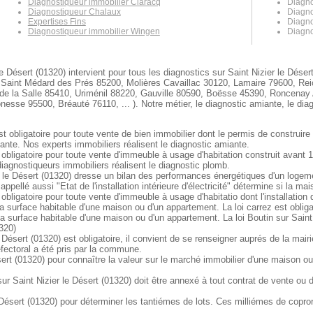
Diagnostiqueur immobilier Claracq
Diagno
Diagnostiqueur Chalaux
Diagno
Expertises Fins
Diagno
Diagnostiqueur immobilier Wingen
Diagno
e Désert (01320) intervient pour tous les diagnostics sur Saint Nizier le Désert
 Saint Médard des Prés 85200, Molières Cavaillac 30120, Lamaire 79600, Rei
t de la Salle 85410, Uriménil 88220, Gauville 80590, Boësse 45390, Roncenay
 95500, Bréauté 76110, ... ). Notre métier, le diagnostic amiante, le diagn
st obligatoire pour toute vente de bien immobilier dont le permis de construir
iante. Nos experts immobiliers réalisent le diagnostic amiante.
 obligatoire pour toute vente d'immeuble à usage d'habitation construit avant
agnostiqueurs immobiliers réalisent le diagnostic plomb.
le Désert (01320) dresse un bilan des performances énergétiques d'un logement
appellé aussi "Etat de l'installation intérieure d'électricité" détermine si la
 obligatoire pour toute vente d'immeuble à usage d'habitatio dont l'installation
 la surface habitable d'une maison ou d'un appartement. La loi carrez est obli
la surface habitable d'une maison ou d'un appartement. La loi Boutin sur Saint 
320)
 Désert (01320) est obligatoire, il convient de se renseigner auprés de la mair
réfectoral a été pris par la commune.
sert (01320) pour connaître la valeur sur le marché immobilier d'une maison 
Saint Nizier le Désert (01320) doit être annexé à tout contrat de vente ou de 
Désert (01320) pour déterminer les tantiémes de lots. Ces milliémes de copror