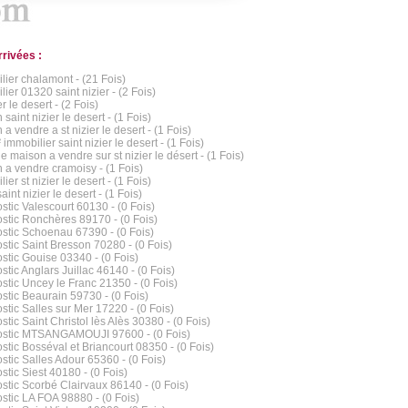
rrivées :
lier chalamont - (21 Fois)
ier 01320 saint nizier - (2 Fois)
er le desert - (2 Fois)
saint nizier le desert - (1 Fois)
a vendre a st nizier le desert - (1 Fois)
 immobilier saint nizier le desert - (1 Fois)
de maison a vendre sur st nizier le désert - (1 Fois)
 a vendre cramoisy - (1 Fois)
ier st nizier le desert - (1 Fois)
int nizier le desert - (1 Fois)
stic Valescourt 60130 - (0 Fois)
stic Ronchères 89170 - (0 Fois)
stic Schoenau 67390 - (0 Fois)
stic Saint Bresson 70280 - (0 Fois)
stic Gouise 03340 - (0 Fois)
stic Anglars Juillac 46140 - (0 Fois)
stic Uncey le Franc 21350 - (0 Fois)
stic Beaurain 59730 - (0 Fois)
stic Salles sur Mer 17220 - (0 Fois)
tic Saint Christol lès Alès 30380 - (0 Fois)
stic MTSANGAMOUJI 97600 - (0 Fois)
stic Bosséval et Briancourt 08350 - (0 Fois)
stic Salles Adour 65360 - (0 Fois)
stic Siest 40180 - (0 Fois)
stic Scorbé Clairvaux 86140 - (0 Fois)
stic LA FOA 98880 - (0 Fois)