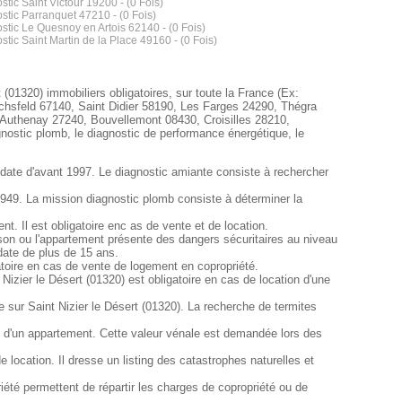
stic Saint Victour 19200 - (0 Fois)
stic Parranquet 47210 - (0 Fois)
stic Le Quesnoy en Artois 62140 - (0 Fois)
stic Saint Martin de la Place 49160 - (0 Fois)
 (01320) immobiliers obligatoires, sur toute la France (Ex:
chsfeld 67140, Saint Didier 58190, Les Farges 24290, Thégra
 Authenay 27240, Bouvellemont 08430, Croisilles 28210,
ostic plomb, le diagnostic de performance énergétique, le
e date d'avant 1997. Le diagnostic amiante consiste à rechercher
 1949. La mission diagnostic plomb consiste à déterminer la
. Il est obligatoire enc as de vente et de location.
 maison ou l'appartement présente des dangers sécuritaires au niveau
 date de plus de 15 ans.
gatoire en cas de vente de logement en copropriété.
Nizier le Désert (01320) est obligatoire en cas de location d'une
ie sur Saint Nizier le Désert (01320). La recherche de termites
ou d'un appartement. Cette valeur vénale est demandée lors des
location. Il dresse un listing des catastrophes naturelles et
iété permettent de répartir les charges de copropriété ou de