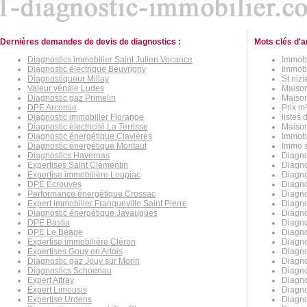
Dernières demandes de devis de diagnostics :
Mots clés d'a
Diagnostics immobilier Saint Julien Vocance
Immobi
Diagnostic électrique Beuvrigny
Immobil
Diagnostiqueur Millay
St nizi
Valeur vénale Ludes
Maison 
Diagnostic gaz Primelin
Maison 
DPE Arcomie
Prix m²
Diagnostic immobilier Florange
listes 
Diagnostic électricité La Terrisse
Maison
Diagnostic énergétique Clavières
Immobil
Diagnostic énergétique Montaut
Immo sa
Diagnostics Havernas
Diagno
Expertises Saint Clémentin
Diagno
Expertise immobilière Loupiac
Diagno
DPE Écrouves
Diagno
Performance énergétique Crossac
Diagno
Expert immobilier Franqueville Saint Pierre
Diagno
Diagnostic énergétique Javaugues
Diagno
DPE Bastia
Diagno
DPE Le Béage
Diagno
Expertise immobilière Cléron
Diagnos
Expertises Gouy en Artois
Diagno
Diagnostic gaz Jouy sur Morin
Diagno
Diagnostics Schoenau
Diagno
Expert Attray
Diagno
Expert Limousis
Diagno
Expertise Urdens
Diagno