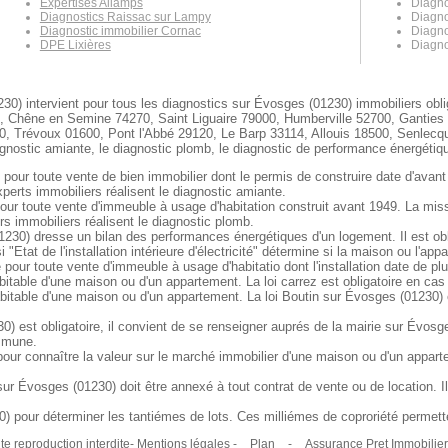
Expertises Allamps
Diagno
Diagnostics Raissac sur Lampy
Diagno
Diagnostic immobilier Cornac
Diagno
DPE Lixières
Diagno
30) intervient pour tous les diagnostics sur Évosges (01230) immobiliers obli
, Chêne en Semine 74270, Saint Liguaire 79000, Humberville 52700, Ganties 3
 Trévoux 01600, Pont l'Abbé 29120, Le Barp 33114, Allouis 18500, Senlecqu
gnostic amiante, le diagnostic plomb, le diagnostic de performance énergétique
 pour toute vente de bien immobilier dont le permis de construire date d'avant
perts immobiliers réalisent le diagnostic amiante.
our toute vente d'immeuble à usage d'habitation construit avant 1949. La mis
s immobiliers réalisent le diagnostic plomb.
30) dresse un bilan des performances énergétiques d'un logement. Il est obli
"Etat de l'installation intérieure d'électricité" détermine si la maison ou l'a
e pour toute vente d'immeuble à usage d'habitatio dont l'installation date de pl
bitable d'une maison ou d'un appartement. La loi carrez est obligatoire en ca
bitable d'une maison ou d'un appartement. La loi Boutin sur Évosges (01230) e
) est obligatoire, il convient de se renseigner auprés de la mairie sur Évosge
ommune.
our connaître la valeur sur le marché immobilier d'une maison ou d'un appart
 Évosges (01230) doit être annexé à tout contrat de vente ou de location. Il 
 pour déterminer les tantiémes de lots. Ces milliémes de coproriété permetten
e reproduction interdite- Mentions légales -
Plan
-
Assurance Pret Immobilier