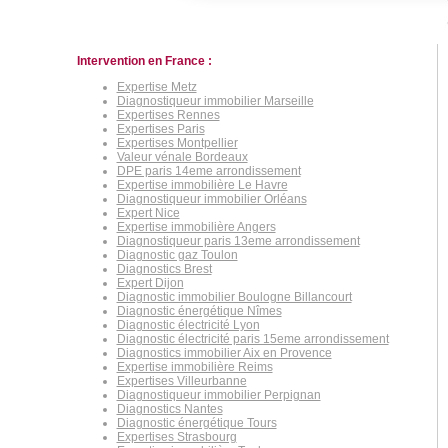
Intervention en France :
Expertise Metz
Diagnostiqueur immobilier Marseille
Expertises Rennes
Expertises Paris
Expertises Montpellier
Valeur vénale Bordeaux
DPE paris 14eme arrondissement
Expertise immobilière Le Havre
Diagnostiqueur immobilier Orléans
Expert Nice
Expertise immobilière Angers
Diagnostiqueur paris 13eme arrondissement
Diagnostic gaz Toulon
Diagnostics Brest
Expert Dijon
Diagnostic immobilier Boulogne Billancourt
Diagnostic énergétique Nîmes
Diagnostic électricité Lyon
Diagnostic électricité paris 15eme arrondissement
Diagnostics immobilier Aix en Provence
Expertise immobilière Reims
Expertises Villeurbanne
Diagnostiqueur immobilier Perpignan
Diagnostics Nantes
Diagnostic énergétique Tours
Expertises Strasbourg