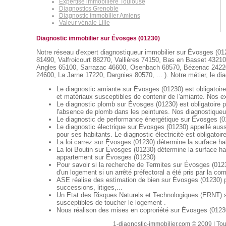
Expertise immobilière Toulouse
Diagnostics Grenoble
Diagnostic immobilier Amiens
Valeur vénale Lille
Diagnostic immobilier sur Évosges (01230)
Notre réseau d'expert diagnostiqueur immobilier sur Évosges (012
81490, Valfroicourt 88270, Vallières 74150, Bas en Basset 43210
Angles 65100, Sarrazac 46600, Osenbach 68570, Bézenac 24220,
24600, La Jarne 17220, Dargnies 80570, ... ). Notre métier, le dia
Le diagnostic amiante sur Évosges (01230) est obligatoire
et matériaux susceptibles de contenir de l'amiante. Nos ex
Le diagnostic plomb sur Évosges (01230) est obligatoire p
l'absence de plomb dans les peintures. Nos diagnostiqueur
Le diagnostic de performance énergétique sur Évosges (012
Le diagnostic électrique sur Évosges (01230) appellé aussi 
pour ses habitants. Le diagnostic électricité est obligatoir
La loi carrez sur Évosges (01230) détermine la surface ha
La loi Boutin sur Évosges (01230) détermine la surface ha
appartement sur Évosges (01230)
Pour savoir si la recherche de Termites sur Évosges (01230
d'un logement si un arrêté préfectoral a été pris par la c
ASE réalise des estimation de bien sur Évosges (01230) p
successions, litiges,...
Un Etat des Risques Naturels et Technologiques (ERNT) sur
susceptibles de toucher le logement .
Nous réalison des mises en coproriété sur Évosges (01230)
1-diagnostic-immobilier.com © 2009 | Tout