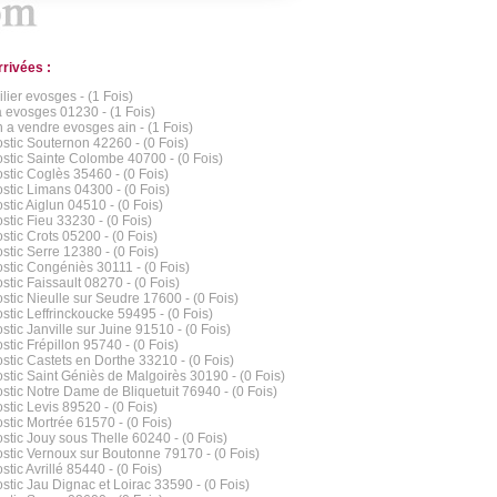
rrivées :
lier evosges - (1 Fois)
a evosges 01230 - (1 Fois)
 a vendre evosges ain - (1 Fois)
stic Souternon 42260 - (0 Fois)
stic Sainte Colombe 40700 - (0 Fois)
stic Coglès 35460 - (0 Fois)
stic Limans 04300 - (0 Fois)
stic Aiglun 04510 - (0 Fois)
stic Fieu 33230 - (0 Fois)
stic Crots 05200 - (0 Fois)
stic Serre 12380 - (0 Fois)
stic Congéniès 30111 - (0 Fois)
stic Faissault 08270 - (0 Fois)
stic Nieulle sur Seudre 17600 - (0 Fois)
stic Leffrinckoucke 59495 - (0 Fois)
stic Janville sur Juine 91510 - (0 Fois)
stic Frépillon 95740 - (0 Fois)
stic Castets en Dorthe 33210 - (0 Fois)
stic Saint Géniès de Malgoirès 30190 - (0 Fois)
stic Notre Dame de Bliquetuit 76940 - (0 Fois)
stic Levis 89520 - (0 Fois)
stic Mortrée 61570 - (0 Fois)
stic Jouy sous Thelle 60240 - (0 Fois)
stic Vernoux sur Boutonne 79170 - (0 Fois)
tic Avrillé 85440 - (0 Fois)
stic Jau Dignac et Loirac 33590 - (0 Fois)