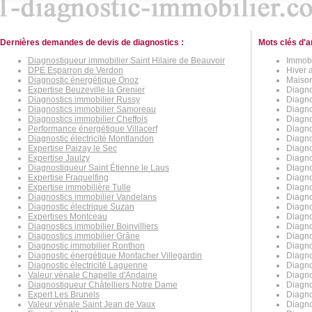
Dernières demandes de devis de diagnostics :
Mots clés d'a
Diagnostiqueur immobilier Saint Hilaire de Beauvoir
Immobi
DPE Esparron de Verdon
Hiver 
Diagnostic énergétique Onoz
Maison
Expertise Beuzeville la Grenier
Diagno
Diagnostics immobilier Russy
Diagno
Diagnostics immobilier Samoreau
Diagno
Diagnostics immobilier Cheffois
Diagno
Performance énergétique Villacerf
Diagno
Diagnostic électricité Montlandon
Diagno
Expertise Paizay le Sec
Diagno
Expertise Jaulzy
Diagno
Diagnostiqueur Saint Étienne le Laus
Diagno
Expertise Fraquelfing
Diagno
Expertise immobilière Tulle
Diagno
Diagnostics immobilier Vandelans
Diagno
Diagnostic électrique Suzan
Diagno
Expertises Montceau
Diagno
Diagnostics immobilier Boinvilliers
Diagno
Diagnostics immobilier Grâne
Diagno
Diagnostic immobilier Ronthon
Diagno
Diagnostic énergétique Montacher Villegardin
Diagno
Diagnostic électricité Laguenne
Diagno
Valeur vénale Chapelle d'Andaine
Diagno
Diagnostiqueur Châtelliers Notre Dame
Diagno
Expert Les Brunels
Diagnos
Valeur vénale Saint Jean de Vaux
Diagno