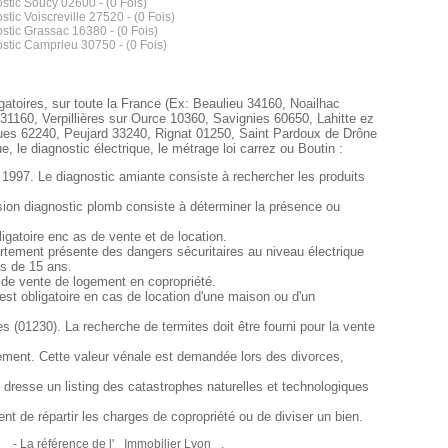
stic Soucy 02600 - (0 Fois)
stic Voiscreville 27520 - (0 Fois)
stic Grassac 16380 - (0 Fois)
stic Camprieu 30750 - (0 Fois)
gatoires, sur toute la France (Ex: Beaulieu 34160, Noailhac
1160, Verpillières sur Ource 10360, Savignies 60650, Lahitte ez
es 62240, Peujard 33240, Rignat 01250, Saint Pardoux de Drône
, le diagnostic électrique, le métrage loi carrez ou Boutin :
 1997. Le diagnostic amiante consiste à rechercher les produits
sion diagnostic plomb consiste à déterminer la présence ou
gatoire enc as de vente et de location.
ppartement présente des dangers sécuritaires au niveau électrique
us de 15 ans.
s de vente de logement en copropriété.
st obligatoire en cas de location d'une maison ou d'un
s (01230). La recherche de termites doit être fourni pour la vente
ement. Cette valeur vénale est demandée lors des divorces,
dresse un listing des catastrophes naturelles et technologiques
t de répartir les charges de copropriété ou de diviser un bien.
- La référence de l'
Immobilier Lyon
.