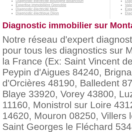
Diagnostic électricité Boulogne Billancourt
Diag
Expertise immobilière Grenoble
Vale
Diagnostic électricité Metz
Expe
Diagnostic électrique Dijon
Dia
Diagnostic immobilier sur Mont
Notre réseau d'expert diagnost
pour tous les diagnostics sur 
la France (Ex: Saint Vincent 
Peypin d'Aigues 84240, Brign
d'Orcières 48190, Balledent 8
Blaye 33920, Vorey 43800, Luz
11160, Monistrol sur Loire 43
14620, Mouron 08250, Villers l
Saint Georges le Fléchard 5348