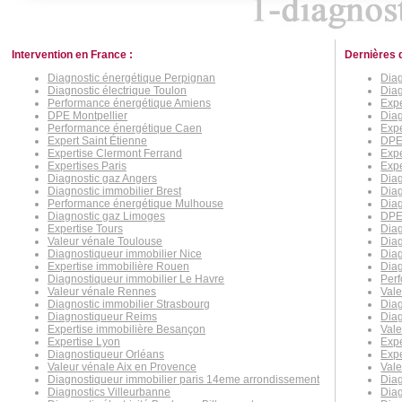
Intervention en France :
Dernières 
Diagnostic énergétique Perpignan
Dia
Diagnostic électrique Toulon
Diag
Performance énergétique Amiens
Expe
DPE Montpellier
Diag
Performance énergétique Caen
Expe
Expert Saint Étienne
DPE
Expertise Clermont Ferrand
Expe
Expertises Paris
Exp
Diagnostic gaz Angers
Diag
Diagnostic immobilier Brest
Diag
Performance énergétique Mulhouse
Diag
Diagnostic gaz Limoges
DPE
Expertise Tours
Diag
Valeur vénale Toulouse
Diag
Diagnostiqueur immobilier Nice
Diag
Expertise immobilière Rouen
Diag
Diagnostiqueur immobilier Le Havre
Per
Valeur vénale Rennes
Vale
Diagnostic immobilier Strasbourg
Diag
Diagnostiqueur Reims
Diag
Expertise immobilière Besançon
Vale
Expertise Lyon
Exp
Diagnostiqueur Orléans
Expe
Valeur vénale Aix en Provence
Val
Diagnostiqueur immobilier paris 14eme arrondissement
Diag
Diagnostics Villeurbanne
Diag