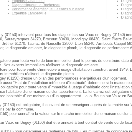
Expertise Chadeleuf
Diagno
Diagnostiqueur Le Rochereau
Diagno
Performance énergétique Flassans sur Issole
Diagno
Expertise Lamberville
Diagno
Diagno
y (01150) intervient pour tous les diagnostics sur Vaux en Bugey (01150) immo
 Sauteyrargues 34270, Brocourt 80430, Mondigny 08430, Saint Pierre Belle
, Bréthel 61270, Tauriac de Naucelle 12800, Éton 55240, Armbouts Cappel 5
r, le diagnostic amiante, le diagnostic plomb, le diagnostic de performance én
atoire pour toute vente de bien immobilier dont le permis de construire date 
e. Nos experts immobiliers réalisent le diagnostic amiante.
oire pour toute vente d'immeuble à usage d'habitation construit avant 1949. 
s immobiliers réalisent le diagnostic plomb.
y (01150) dresse un bilan des performances énergétiques d'un logement. Il es
aussi "Etat de l'installation intérieure d'électricité" détermine si la maison 
 obligatoire pour toute vente d'immeuble à usage d'habitatio dont l'installation
ace habitable d'une maison ou d'un appartement. La loi carrez est obligatoire
ace habitable d'une maison ou d'un appartement. La loi Boutin sur Vaux en Bu
(01150) est obligatoire, il convient de se renseigner auprés de la mairie sur 
 pris par la commune.
150) pour connaître la valeur sur le marché immobilier d'une maison ou d'un
 Vaux en Bugey (01150) doit être annexé à tout contrat de vente ou de locatio
01150) pour déterminer les tantiémes de lots. Ces milliémes de coproriété per