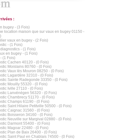
rrivées :
n bugey - (3 Fois)
e location maison que sur vaux en bugey 01150 -
)
lier vaux en bugey - (2 Fois)
tic - (1 Fois)
diagnostics - (1 Fois)
ux en bugey - (1 Fois)
- (1 Fois)
stic Cachen 40120 - (0 Fois)
stic Moislains 80760 - (0 Fois)
stic Vaux lès Mouron 08250 - (0 Fois)
stic Lagardère 32310 - (0 Fois)
stic Sainte Radegonde 33350 - (0 Fois)
stic Mouilly 55320 - (0 Fois)
tic Iville 27110 - (0 Fois)
stic Lanvénégen 56320 - (0 Fois)
stic Chambrecy 51170 - (0 Fois)
stic Champs 61190 - (0 Fois)
tic Saint Hilaire Petitville 50500 - (0 Fois)
stic Caignac 31560 - (0 Fois)
stic Boisseron 34160 - (0 Fois)
stic Neuville sur Margival 02880 - (0 Fois)
stic Darmont 55400 - (0 Fois)
stic Magoar 22480 - (0 Fois)
stic Plan de Baix 26400 - (0 Fois)
stic Saint Paul en Chablais 74500 - (0 Fois)