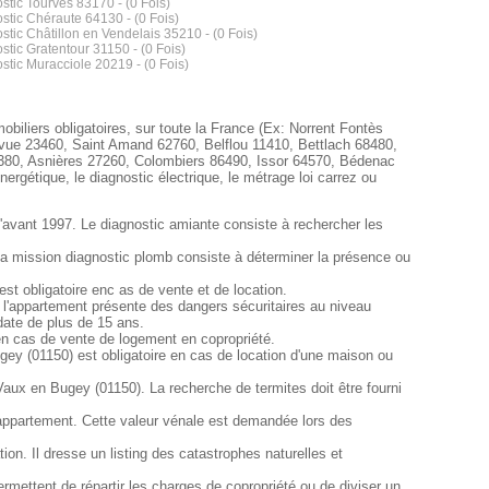
stic Tourves 83170 - (0 Fois)
stic Chéraute 64130 - (0 Fois)
stic Châtillon en Vendelais 35210 - (0 Fois)
stic Gratentour 31150 - (0 Fois)
stic Muracciole 20219 - (0 Fois)
biliers obligatoires, sur toute la France (Ex: Norrent Fontès
vue 23460, Saint Amand 62760, Belflou 11410, Bettlach 68480,
9380, Asnières 27260, Colombiers 86490, Issor 64570, Bédenac
ergétique, le diagnostic électrique, le métrage loi carrez ou
d'avant 1997. Le diagnostic amiante consiste à rechercher les
La mission diagnostic plomb consiste à déterminer la présence ou
t obligatoire enc as de vente et de location.
ou l'appartement présente des dangers sécuritaires au niveau
 date de plus de 15 ans.
 en cas de vente de logement en copropriété.
gey (01150) est obligatoire en cas de location d'une maison ou
Vaux en Bugey (01150). La recherche de termites doit être fourni
 appartement. Cette valeur vénale est demandée lors des
n. Il dresse un listing des catastrophes naturelles et
mettent de répartir les charges de copropriété ou de diviser un