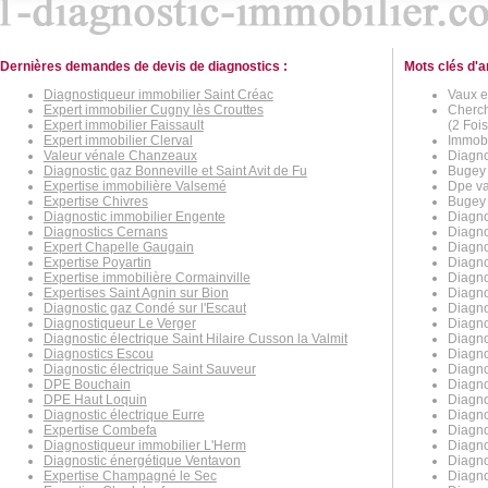
Dernières demandes de devis de diagnostics :
Mots clés d'a
Diagnostiqueur immobilier Saint Créac
Vaux e
Expert immobilier Cugny lès Crouttes
Cherch
Expert immobilier Faissault
(2 Fois
Expert immobilier Clerval
Immobi
Valeur vénale Chanzeaux
Diagnos
Diagnostic gaz Bonneville et Saint Avit de Fu
Bugey 
Expertise immobilière Valsemé
Dpe va
Expertise Chivres
Bugey 
Diagnostic immobilier Engente
Diagno
Diagnostics Cernans
Diagno
Expert Chapelle Gaugain
Diagno
Expertise Poyartin
Diagno
Expertise immobilière Cormainville
Diagno
Expertises Saint Agnin sur Bion
Diagno
Diagnostic gaz Condé sur l'Escaut
Diagnos
Diagnostiqueur Le Verger
Diagno
Diagnostic électrique Saint Hilaire Cusson la Valmit
Diagno
Diagnostics Escou
Diagno
Diagnostic électrique Saint Sauveur
Diagnos
DPE Bouchain
Diagno
DPE Haut Loquin
Diagno
Diagnostic électrique Eurre
Diagno
Expertise Combefa
Diagno
Diagnostiqueur immobilier L'Herm
Diagno
Diagnostic énergétique Ventavon
Diagno
Expertise Champagné le Sec
Diagno