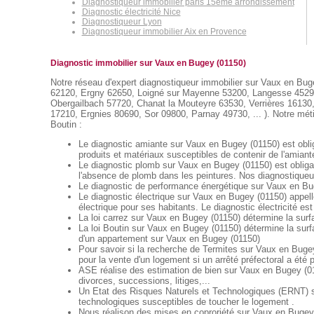
Diagnostiqueur immobilier paris 15eme arrondissement
Diagnostic électricité Nice
Diagnostiqueur Lyon
Diagnostiqueur immobilier Aix en Provence
Diagnostic immobilier sur Vaux en Bugey (01150)
Notre réseau d'expert diagnostiqueur immobilier sur Vaux en Buge
62120, Ergny 62650, Loigné sur Mayenne 53200, Langesse 45290,
Obergailbach 57720, Chanat la Mouteyre 63530, Verrières 16130
17210, Ergnies 80690, Sor 09800, Parnay 49730, ... ). Notre métie
Boutin :
Le diagnostic amiante sur Vaux en Bugey (01150) est oblig
produits et matériaux susceptibles de contenir de l'amiant
Le diagnostic plomb sur Vaux en Bugey (01150) est obligat
l'absence de plomb dans les peintures. Nos diagnostiqueur
Le diagnostic de performance énergétique sur Vaux en Buge
Le diagnostic électrique sur Vaux en Bugey (01150) appellé 
électrique pour ses habitants. Le diagnostic électricité est
La loi carrez sur Vaux en Bugey (01150) détermine la surf
La loi Boutin sur Vaux en Bugey (01150) détermine la surf
d'un appartement sur Vaux en Bugey (01150)
Pour savoir si la recherche de Termites sur Vaux en Bugey 
pour la vente d'un logement si un arrêté préfectoral a été
ASE réalise des estimation de bien sur Vaux en Bugey (01
divorces, successions, litiges,...
Un Etat des Risques Naturels et Technologiques (ERNT) sur
technologiques susceptibles de toucher le logement .
Nous réalison des mises en coproriété sur Vaux en Bugey (