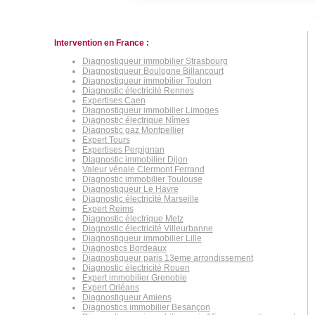
Intervention en France :
Diagnostiqueur immobilier Strasbourg
Diagnostiqueur Boulogne Billancourt
Diagnostiqueur immobilier Toulon
Diagnostic électricité Rennes
Expertises Caen
Diagnostiqueur immobilier Limoges
Diagnostic électrique Nîmes
Diagnostic gaz Montpellier
Expert Tours
Expertises Perpignan
Diagnostic immobilier Dijon
Valeur vénale Clermont Ferrand
Diagnostic immobilier Toulouse
Diagnostiqueur Le Havre
Diagnostic électricité Marseille
Expert Reims
Diagnostic électrique Metz
Diagnostic électricité Villeurbanne
Diagnostiqueur immobilier Lille
Diagnostics Bordeaux
Diagnostiqueur paris 13eme arrondissement
Diagnostic électricité Rouen
Expert immobilier Grenoble
Expert Orléans
Diagnostiqueur Amiens
Diagnostics immobilier Besançon