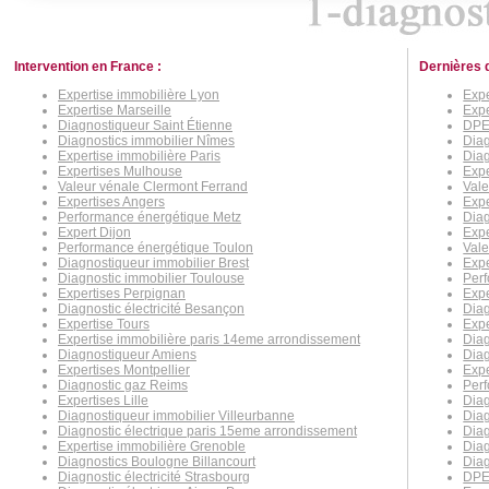
Intervention en France :
Dernières 
Expertise immobilière Lyon
Expe
Expertise Marseille
Expe
Diagnostiqueur Saint Étienne
DPE 
Diagnostics immobilier Nîmes
Diag
Expertise immobilière Paris
Diag
Expertises Mulhouse
Expe
Valeur vénale Clermont Ferrand
Vale
Expertises Angers
Exp
Performance énergétique Metz
Diag
Expert Dijon
Expe
Performance énergétique Toulon
Vale
Diagnostiqueur immobilier Brest
Expe
Diagnostic immobilier Toulouse
Perf
Expertises Perpignan
Expe
Diagnostic électricité Besançon
Dia
Expertise Tours
Expe
Expertise immobilière paris 14eme arrondissement
Diag
Diagnostiqueur Amiens
Diag
Expertises Montpellier
Expe
Diagnostic gaz Reims
Per
Expertises Lille
Diag
Diagnostiqueur immobilier Villeurbanne
Diag
Diagnostic électrique paris 15eme arrondissement
Diag
Expertise immobilière Grenoble
Diag
Diagnostics Boulogne Billancourt
Diag
Diagnostic électricité Strasbourg
DPE