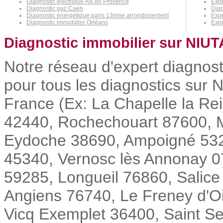
Diagnostic électrique Aix en Provence
Exp
Diagnostic gaz Caen
Diag
Diagnostic énergétique paris 13eme arrondissement
Expe
Diagnostic immobilier Orléans
Expe
Diagnostic immobilier sur NIUT
Notre réseau d'expert diagnost
pour tous les diagnostics sur N
France (Ex: La Chapelle la Rei
42440, Rochechouart 87600, 
Eydoche 38690, Ampoigné 53200
45340, Vernosc lès Annonay 0
59285, Longueil 76860, Salice
Angiens 76740, Le Freney d'O
Vicq Exemplet 36400, Saint Sen