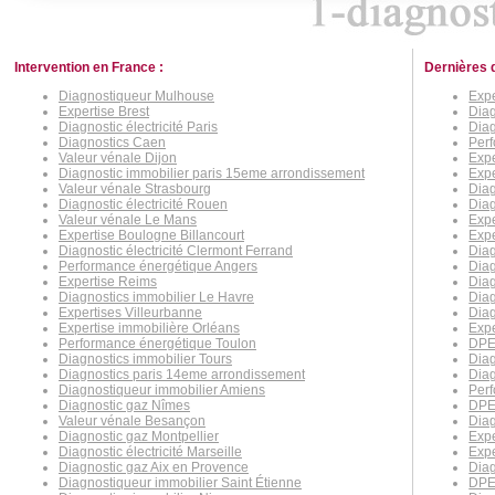
Intervention en France :
Dernières 
Diagnostiqueur Mulhouse
Expe
Expertise Brest
Dia
Diagnostic électricité Paris
Diag
Diagnostics Caen
Perf
Valeur vénale Dijon
Expe
Diagnostic immobilier paris 15eme arrondissement
Expe
Valeur vénale Strasbourg
Dia
Diagnostic électricité Rouen
Diag
Valeur vénale Le Mans
Expe
Expertise Boulogne Billancourt
Expe
Diagnostic électricité Clermont Ferrand
Diag
Performance énergétique Angers
Diag
Expertise Reims
Diag
Diagnostics immobilier Le Havre
Diag
Expertises Villeurbanne
Diag
Expertise immobilière Orléans
Expe
Performance énergétique Toulon
DPE 
Diagnostics immobilier Tours
Diag
Diagnostics paris 14eme arrondissement
Dia
Diagnostiqueur immobilier Amiens
Perf
Diagnostic gaz Nîmes
DPE
Valeur vénale Besançon
Diag
Diagnostic gaz Montpellier
Expe
Diagnostic électricité Marseille
Expe
Diagnostic gaz Aix en Provence
Dia
Diagnostiqueur immobilier Saint Étienne
DPE 