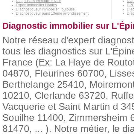
Diagnostics immobilier Nice
Dia
Expert immobilier Nantes
DPE 
Diagnostiqueur immobilier Toulouse
Diag
Diagnostiqueur paris 13eme arrondissement
Diag
Diagnostic immobilier sur L'Épi
Notre réseau d'expert diagnost
tous les diagnostics sur L'Épin
France (Ex: La Haye de Routo
04870, Fleurines 60700, Lisse
Berthelange 25410, Moiremont
10210, Clerlande 63720, Ruffe
Vacquerie et Saint Martin d 
Souilhe 11400, Zimmersheim 
81470, ... ). Notre métier, le d