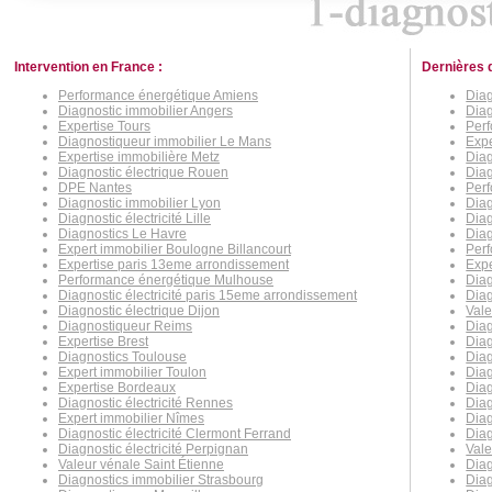
Intervention en France :
Dernières 
Performance énergétique Amiens
Diag
Diagnostic immobilier Angers
Dia
Expertise Tours
Perf
Diagnostiqueur immobilier Le Mans
Expe
Expertise immobilière Metz
Dia
Diagnostic électrique Rouen
Diag
DPE Nantes
Perf
Diagnostic immobilier Lyon
Diag
Diagnostic électricité Lille
Diag
Diagnostics Le Havre
Diag
Expert immobilier Boulogne Billancourt
Per
Expertise paris 13eme arrondissement
Expe
Performance énergétique Mulhouse
Diag
Diagnostic électricité paris 15eme arrondissement
Diag
Diagnostic électrique Dijon
Vale
Diagnostiqueur Reims
Diag
Expertise Brest
Diag
Diagnostics Toulouse
Diag
Expert immobilier Toulon
Diag
Expertise Bordeaux
Diag
Diagnostic électricité Rennes
Diag
Expert immobilier Nîmes
Diag
Diagnostic électricité Clermont Ferrand
Diag
Diagnostic électricité Perpignan
Vale
Valeur vénale Saint Étienne
Dia
Diagnostics immobilier Strasbourg
Dia