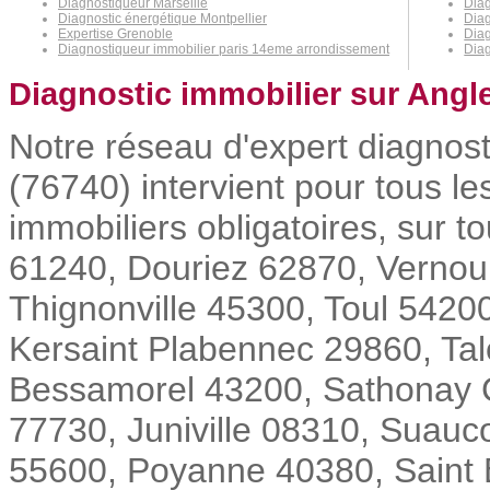
Diagnostiqueur Marseille
Diag
Diagnostic énergétique Montpellier
Diag
Expertise Grenoble
Dia
Diagnostiqueur immobilier paris 14eme arrondissement
Diag
Diagnostic immobilier sur Angle
Notre réseau d'expert diagnost
(76740) intervient pour tous l
immobiliers obligatoires, sur 
61240, Douriez 62870, Vernou
Thignonville 45300, Toul 5420
Kersaint Plabennec 29860, Ta
Bessamorel 43200, Sathonay C
77730, Juniville 08310, Suauc
55600, Poyanne 40380, Saint Ba