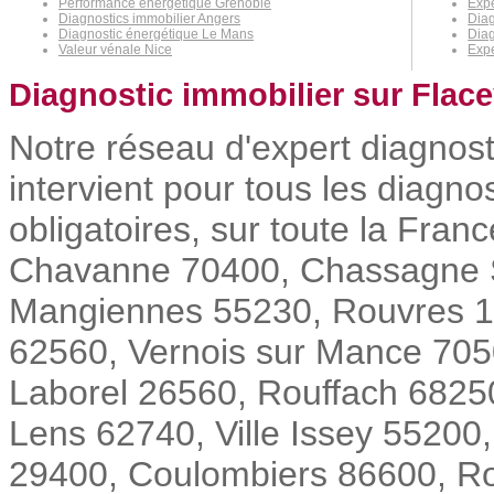
Performance énergétique Grenoble
Expe
Diagnostics immobilier Angers
Diag
Diagnostic énergétique Le Mans
Diag
Valeur vénale Nice
Expe
Diagnostic immobilier sur Flace
Notre réseau d'expert diagnos
intervient pour tous les diagn
obligatoires, sur toute la Fra
Chavanne 70400, Chassagne Sa
Mangiennes 55230, Rouvres 1
62560, Vernois sur Mance 7050
Laborel 26560, Rouffach 6825
Lens 62740, Ville Issey 55200
29400, Coulombiers 86600, Ro