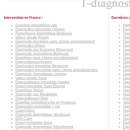
Intervention en France :
Dernières 
Expertise immobilière Lille
Per
Diagnostics immobilier Orléans
Expe
Performance énergétique Bordeaux
Diag
Valeur vénale Rouen
Diag
Diagnostic électrique paris 15eme arrondissement
Dia
Diagnostics Nîmes
Expe
Diagnostic gaz Boulogne Billancourt
Exp
Diagnostic énergétique Mulhouse
Diag
Expertises paris 14eme arrondissement
Diag
Diagnostiqueur Amiens
Diag
Diagnostics immobilier Besançon
Diag
Diagnostics immobilier paris 13eme arrondissement
Expe
Diagnostic énergétique Limoges
Expe
Valeur vénale Tours
Dia
Diagnostiqueur immobilier Nantes
Diag
Expert immobilier Saint Étienne
Diag
Expertises Toulon
Diag
Diagnostic gaz Montpellier
Dia
Diagnostiqueur Metz
Diag
Expertise immobilière Aix en Provence
Vale
Diagnostics immobilier Lyon
Diag
Expert Dijon
Diag
Diagnostic énergétique Strasbourg
Diag
DPE Caen
Diag
Expert immobilier Brest
Perf
Diagnostic énergétique Villeurbanne
Expe