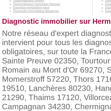
Diagnostiqueur Angers
Diag
Diagnostiqueur immobilier Rennes
Expe
Expertise immobilière Nice
Diag
Diagnostic énergétique Besançon
Expe
Diagnostic immobilier sur Herme
Notre réseau d'expert diagnost
intervient pour tous les diagno
obligatoires, sur toute la Fra
Sainte Preuve 02350, Tourtour
Romain au Mont d'Or 69270, S
Momerstroff 57220, Thors 171
19510, Lanchères 80230, Hang
21290, Thaims 17120, Villorc
Campagnan 34230, Chermignac 1