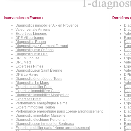
Intervention en France :
Dernières 
Diagnostics immobilier Aix en Provence
Diag
Valeur vénale Amiens
Diag
Expertises Limoges
Vale
DPE Villeurbanne
Exp
Diagnostics Rouen
Dia
Diagnostic gaz Clermont Ferrand
Expe
Diagnostiqueur Orléans
Diag
Diagnostiqueur Lille
Diag
DPE Mulhouse
Expe
DPE Metz
Vale
Expertises Nîmes
Expe
Diagnostiqueur Saint Étienne
Vale
DPE Le Havre
DPE 
Diagnostic énergétique Tours
Diag
Diagnostics Le Mans
Vale
Expert immobilier Paris
Diag
Expertise immobilière Caen
Diag
Diagnostic immobilier Montpellier
Exp
Expertises Brest
Diag
Performance énergétique Reims
Expe
Expert immobilier Toulon
Diag
Performance énergétique paris 15eme arrondissement
Diag
Diagnostic immobilier Marseille
Expe
Diagnostic électrique Perpignan
Diag
Diagnostiqueur immobilier Bordeaux
Exp
Expert immobilier paris 14eme arrondissement
Diag