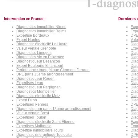
Intervention en France :
Dernières 
Diagnostics immobilier Nîmes
Expe
Diagnostics immobilier Reims
Expe
Expertise Bordeaux
DPE 
Expert Nantes
Vale
Diagnostic électricité Le Havre
Diag
Valeur vénale Grenoble
Expe
Diagnostics Limoges
Diag
Diagnostics Aix en Provence
Diag
Diagnostiqueur Besançon
Diag
Expert Boulogne Billancourt
Diag
Performance énergétique Clermont Ferrand
Diag
DPE paris 15eme arrondissement
Diag
Diagnostiqueur Rouen
Diag
Expertises Lyon
Dia
Diagnostiqueur Perpignan
Dia
Diagnostics Montpellier
Diag
Diagnostic électricité Metz
Diag
Expert Dijon
Diag
Expertises Rennes
DPE
Diagnostiqueur paris 13eme arrondissement
Diag
Valeur vénale Brest
Diag
Expertises Toulon
Diag
Diagnostic électricité Saint Étienne
Expe
Expertises Mulhouse
Expe
Expertise immobilière Tours
Diag
Diagnostic énergétique Toulouse
DPE