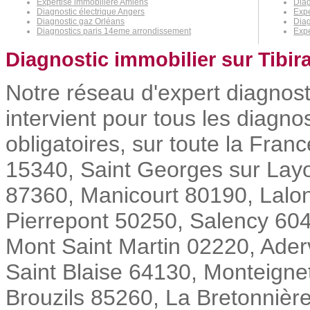
Expertise immobilière Amiens
Diag
Diagnostic électrique Angers
Expe
Diagnostic gaz Orléans
Diag
Diagnostics paris 14eme arrondissement
Expe
Diagnostic immobilier sur Tibir
Notre réseau d'expert diagnost
intervient pour tous les diagno
obligatoires, sur toute la Fr
15340, Saint Georges sur Layo
87360, Manicourt 80190, Lalo
Pierrepont 50250, Salency 60
Mont Saint Martin 02220, Ader
Saint Blaise 64130, Monteigne
Brouzils 85260, La Bretonnièr