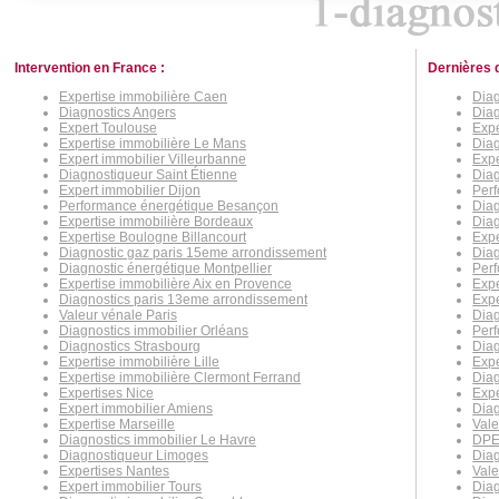
Intervention en France :
Dernières 
Expertise immobilière Caen
Diag
Diagnostics Angers
Dia
Expert Toulouse
Expe
Expertise immobilière Le Mans
Dia
Expert immobilier Villeurbanne
Expe
Diagnostiqueur Saint Étienne
Diag
Expert immobilier Dijon
Per
Performance énergétique Besançon
Diag
Expertise immobilière Bordeaux
Diag
Expertise Boulogne Billancourt
Expe
Diagnostic gaz paris 15eme arrondissement
Diag
Diagnostic énergétique Montpellier
Per
Expertise immobilière Aix en Provence
Expe
Diagnostics paris 13eme arrondissement
Expe
Valeur vénale Paris
Diag
Diagnostics immobilier Orléans
Per
Diagnostics Strasbourg
Diag
Expertise immobilière Lille
Expe
Expertise immobilière Clermont Ferrand
Diag
Expertises Nice
Expe
Expert immobilier Amiens
Diag
Expertise Marseille
Vale
Diagnostics immobilier Le Havre
DPE 
Diagnostiqueur Limoges
Diag
Expertises Nantes
Vale
Expert immobilier Tours
Diag