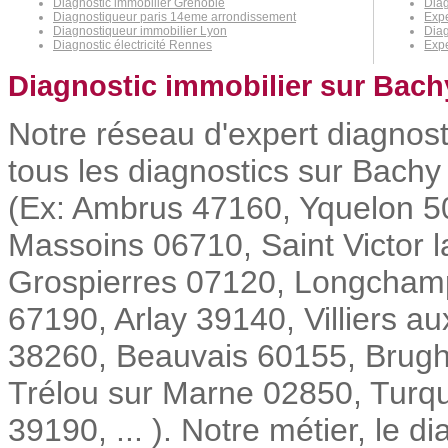
Diagnostic immobilier Grenoble
Diag
Diagnostiqueur paris 14eme arrondissement
Expe
Diagnostiqueur immobilier Lyon
Diag
Diagnostic électricité Rennes
Expe
Diagnostic immobilier sur Bach
Notre réseau d'expert diagnost
tous les diagnostics sur Bachy 
(Ex: Ambrus 47160, Yquelon 5
Massoins 06710, Saint Victor 
Grospierres 07120, Longchamp
67190, Arlay 39140, Villiers a
38260, Beauvais 60155, Brug
Trélou sur Marne 02850, Turq
39190, ... ). Notre métier, le d