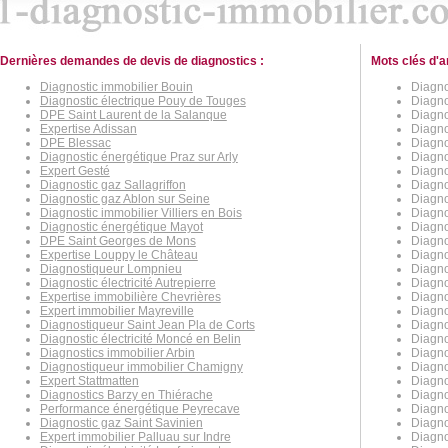
Dernières demandes de devis de diagnostics :
Mots clés d'a
Diagnostic immobilier Bouin
Diagnos
Diagnostic électrique Pouy de Touges
Diagno
DPE Saint Laurent de la Salanque
Diagno
Expertise Adissan
Diagno
DPE Blessac
Diagno
Diagnostic énergétique Praz sur Arly
Diagno
Expert Gesté
Diagno
Diagnostic gaz Sallagriffon
Diagno
Diagnostic gaz Ablon sur Seine
Diagno
Diagnostic immobilier Villiers en Bois
Diagno
Diagnostic énergétique Mayot
Diagno
DPE Saint Georges de Mons
Diagno
Expertise Louppy le Château
Diagno
Diagnostiqueur Lompnieu
Diagno
Diagnostic électricité Autrepierre
Diagno
Expertise immobilière Chevrières
Diagno
Expert immobilier Mayreville
Diagno
Diagnostiqueur Saint Jean Pla de Corts
Diagno
Diagnostic électricité Moncé en Belin
Diagno
Diagnostics immobilier Arbin
Diagnos
Diagnostiqueur immobilier Chamigny
Diagno
Expert Stattmatten
Diagno
Diagnostics Barzy en Thiérache
Diagno
Performance énergétique Peyrecave
Diagno
Diagnostic gaz Saint Savinien
Diagno
Expert immobilier Palluau sur Indre
Diagnos