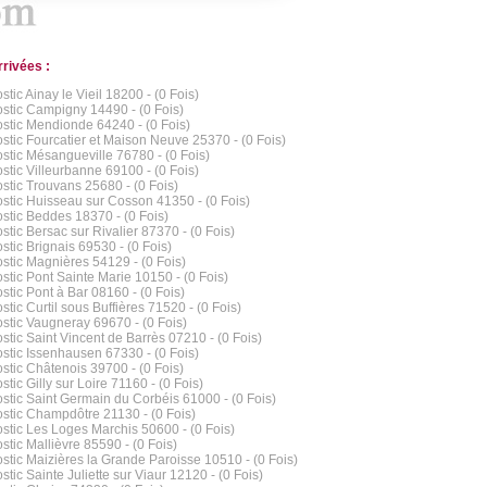
rrivées :
tic Ainay le Vieil 18200 - (0 Fois)
stic Campigny 14490 - (0 Fois)
stic Mendionde 64240 - (0 Fois)
stic Fourcatier et Maison Neuve 25370 - (0 Fois)
stic Mésangueville 76780 - (0 Fois)
stic Villeurbanne 69100 - (0 Fois)
stic Trouvans 25680 - (0 Fois)
stic Huisseau sur Cosson 41350 - (0 Fois)
stic Beddes 18370 - (0 Fois)
stic Bersac sur Rivalier 87370 - (0 Fois)
stic Brignais 69530 - (0 Fois)
stic Magnières 54129 - (0 Fois)
stic Pont Sainte Marie 10150 - (0 Fois)
stic Pont à Bar 08160 - (0 Fois)
stic Curtil sous Buffières 71520 - (0 Fois)
stic Vaugneray 69670 - (0 Fois)
stic Saint Vincent de Barrès 07210 - (0 Fois)
stic Issenhausen 67330 - (0 Fois)
stic Châtenois 39700 - (0 Fois)
tic Gilly sur Loire 71160 - (0 Fois)
stic Saint Germain du Corbéis 61000 - (0 Fois)
stic Champdôtre 21130 - (0 Fois)
stic Les Loges Marchis 50600 - (0 Fois)
stic Mallièvre 85590 - (0 Fois)
stic Maizières la Grande Paroisse 10510 - (0 Fois)
tic Sainte Juliette sur Viaur 12120 - (0 Fois)