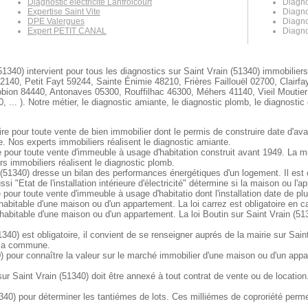
Diagnostic électricité Lanfroicourt
Diagno
Expertise Saint Vite
Diagno
DPE Valergues
Diagno
Expert PETIT CANAL
Diagno
51340) intervient pour tous les diagnostics sur Saint Vrain (51340) immobilier
0, Petit Fayt 59244, Sainte Énimie 48210, Frières Faillouël 02700, Clairfa
bion 84440, Antonaves 05300, Rouffilhac 46300, Méhers 41140, Vieil Moutier
). Notre métier, le diagnostic amiante, le diagnostic plomb, le diagnostic d
ire pour toute vente de bien immobilier dont le permis de construire date d'av
e. Nos experts immobiliers réalisent le diagnostic amiante.
re pour toute vente d'immeuble à usage d'habitation construit avant 1949. La 
s immobiliers réalisent le diagnostic plomb.
(51340) dresse un bilan des performances énergétiques d'un logement. Il est o
ssi "Etat de l'installation intérieure d'électricité" détermine si la maison ou 
e pour toute vente d'immeuble à usage d'habitatio dont l'installation date de pl
 habitable d'une maison ou d'un appartement. La loi carrez est obligatoire en 
 habitable d'une maison ou d'un appartement. La loi Boutin sur Saint Vrain (51
340) est obligatoire, il convient de se renseigner auprés de la mairie sur Saint
r la commune.
) pour connaître la valeur sur le marché immobilier d'une maison ou d'un app
Saint Vrain (51340) doit être annexé à tout contrat de vente ou de location. 
40) pour déterminer les tantiémes de lots. Ces milliémes de coproriété permet