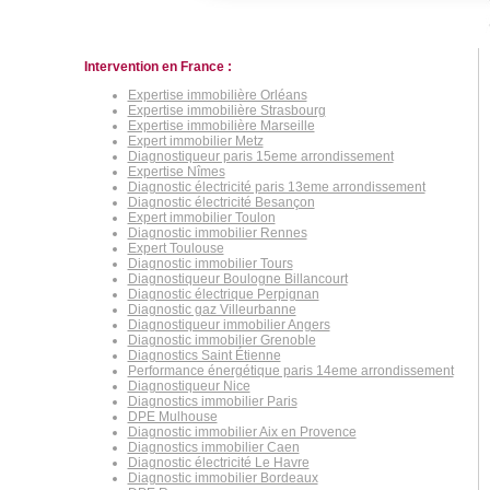
Intervention en France :
Expertise immobilière Orléans
Expertise immobilière Strasbourg
Expertise immobilière Marseille
Expert immobilier Metz
Diagnostiqueur paris 15eme arrondissement
Expertise Nîmes
Diagnostic électricité paris 13eme arrondissement
Diagnostic électricité Besançon
Expert immobilier Toulon
Diagnostic immobilier Rennes
Expert Toulouse
Diagnostic immobilier Tours
Diagnostiqueur Boulogne Billancourt
Diagnostic électrique Perpignan
Diagnostic gaz Villeurbanne
Diagnostiqueur immobilier Angers
Diagnostic immobilier Grenoble
Diagnostics Saint Étienne
Performance énergétique paris 14eme arrondissement
Diagnostiqueur Nice
Diagnostics immobilier Paris
DPE Mulhouse
Diagnostic immobilier Aix en Provence
Diagnostics immobilier Caen
Diagnostic électricité Le Havre
Diagnostic immobilier Bordeaux