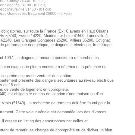
stic Choisy 74330 - (0 Fois)
stic Agonès 34190 - (0 Fois)
stic Maureville 31460 - (0 Fois)
stic Granges les Beaumont 26600 - (0 Fois)
s obligatoires, sur toute la France (Ex: Clavans en Haut Oisans
yts 59740, Esson 14220, Muides sur Loire 41500, Laneuville à
 62240, Les Granges Gontardes 26290, Villiers 36290, Cotignac
e performance énergétique, le diagnostic électrique, le métrage
ant 1997. Le diagnostic amiante consiste à rechercher les
mission diagnostic plomb consiste à déterminer la présence ou
bligatoire enc as de vente et de location.
l'appartement présente des dangers sécuritaires au niveau électrique
us de 15 ans.
cas de vente de logement en copropriété.
340) est obligatoire en cas de location d'une maison ou d'un
 Vrain (51340). La recherche de termites doit être fourni pour la
artement. Cette valeur vénale est demandée lors des divorces,
Il dresse un listing des catastrophes naturelles et
tent de répartir les charges de copropriété ou de diviser un bien.