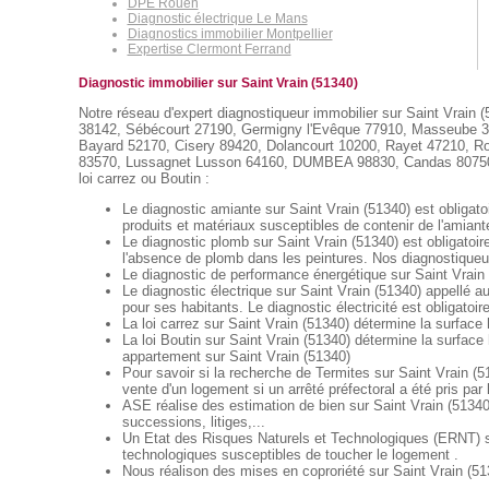
DPE Rouen
Diagnostic électrique Le Mans
Diagnostics immobilier Montpellier
Expertise Clermont Ferrand
Diagnostic immobilier sur Saint Vrain (51340)
Notre réseau d'expert diagnostiqueur immobilier sur Saint Vrain (
38142, Sébécourt 27190, Germigny l'Evêque 77910, Masseube 3214
Bayard 52170, Cisery 89420, Dolancourt 10200, Rayet 47210, Ro
83570, Lussagnet Lusson 64160, DUMBEA 98830, Candas 80750, ... 
loi carrez ou Boutin :
Le diagnostic amiante sur Saint Vrain (51340) est obligato
produits et matériaux susceptibles de contenir de l'amiant
Le diagnostic plomb sur Saint Vrain (51340) est obligatoi
l'absence de plomb dans les peintures. Nos diagnostiqueur
Le diagnostic de performance énergétique sur Saint Vrain 
Le diagnostic électrique sur Saint Vrain (51340) appellé au
pour ses habitants. Le diagnostic électricité est obligatoir
La loi carrez sur Saint Vrain (51340) détermine la surface
La loi Boutin sur Saint Vrain (51340) détermine la surface
appartement sur Saint Vrain (51340)
Pour savoir si la recherche de Termites sur Saint Vrain (51
vente d'un logement si un arrêté préfectoral a été pris pa
ASE réalise des estimation de bien sur Saint Vrain (51340
successions, litiges,...
Un Etat des Risques Naturels et Technologiques (ERNT) sur 
technologiques susceptibles de toucher le logement .
Nous réalison des mises en coproriété sur Saint Vrain (513