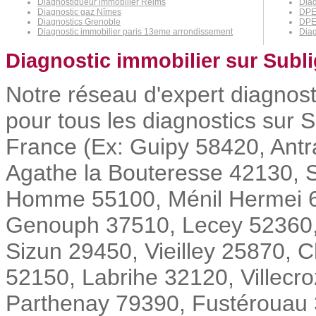
Diagnostiqueur immobilier Reims
Diag
Diagnostic gaz Nîmes
DPE 
Diagnostics Grenoble
DPE 
Diagnostic immobilier paris 13eme arrondissement
Diag
Diagnostic immobilier sur Subli
Notre réseau d'expert diagnost
pour tous les diagnostics sur S
France (Ex: Guipy 58420, Ant
Agathe la Bouteresse 42130, S
Homme 55100, Ménil Hermei 6
Genouph 37510, Lecey 52360, 
Sizun 29450, Vieilley 25870,
52150, Labrihe 32120, Villec
Parthenay 79390, Fustérouau 32