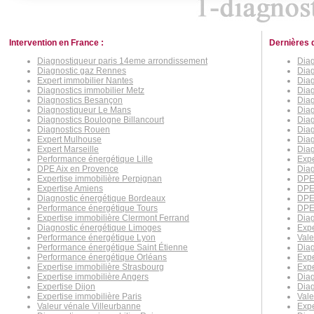
Intervention en France :
Dernières 
Diagnostiqueur paris 14eme arrondissement
Diag
Diagnostic gaz Rennes
Diag
Expert immobilier Nantes
Diag
Diagnostics immobilier Metz
Diag
Diagnostics Besançon
Diag
Diagnostiqueur Le Mans
Diag
Diagnostics Boulogne Billancourt
Diag
Diagnostics Rouen
Diag
Expert Mulhouse
Diag
Expert Marseille
Diag
Performance énergétique Lille
Expe
DPE Aix en Provence
Diag
Expertise immobilière Perpignan
DPE
Expertise Amiens
DPE
Diagnostic énergétique Bordeaux
DPE
Performance énergétique Tours
DPE
Expertise immobilière Clermont Ferrand
Diag
Diagnostic énergétique Limoges
Expe
Performance énergétique Lyon
Vale
Performance énergétique Saint Étienne
Dia
Performance énergétique Orléans
Expe
Expertise immobilière Strasbourg
Expe
Expertise immobilière Angers
Diag
Expertise Dijon
Diag
Expertise immobilière Paris
Vale
Valeur vénale Villeurbanne
Expe