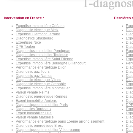
Intervention en France :
Dernières 
Expertise immobilière Orléans
Expe
Diagnostic électrique Metz
Diag
Expertise Clermont Ferrand
Diag
Diagnostics Strasbourg
Expe
Expertises Nice
Diag
DPE Toulon
Diag
Diagnostics immobilier Perpignan
Expe
Diagnostics immobilier Toulouse
Expe
Expertise immobilière Saint Étienne
Expe
Expertise immobilière Boulogne Billancourt
Per
Performance énergétique Dijon
Diag
Diagnostic gaz Tours
Diag
Diagnostic gaz Nantes
Dia
Diagnostic électrique Nîmes
Diag
Diagnostic électrique Grenoble
Expe
Expertise immobilière Montpellier
Val
Valeur vénale Reims
Diag
Diagnostic énergétique Rennes
Diag
Expert immobilier Amiens
Diag
Diagnostiqueur immobilier Paris
DPE
Diagnostics Bordeaux
Expe
Expert immobilier Lille
Expe
Valeur vénale Marseille
Dia
Performance énergétique paris 15eme arrondissement
Diag
Diagnostic énergétique Brest
Diag
Diagnostiqueur immobilier Villeurbanne
Diag