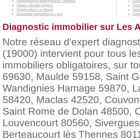
Performance énergétique Limoges
Expe
Valeur vénale Angers
Dia
Diagnostics Le Havre
Vale
Expertise immobilière Lyon
Exp
Diagnostic immobilier sur Les 
Notre réseau d'expert diagnost
(19000) intervient pour tous l
immobiliers obligatoires, sur 
69630, Maulde 59158, Saint G
Wandignies Hamage 59870, La
58420, Maclas 42520, Couvong
Saint Rome de Dolan 48500, Co
Louvencourt 80560, Sivergues 
Berteaucourt lès Thennes 8011