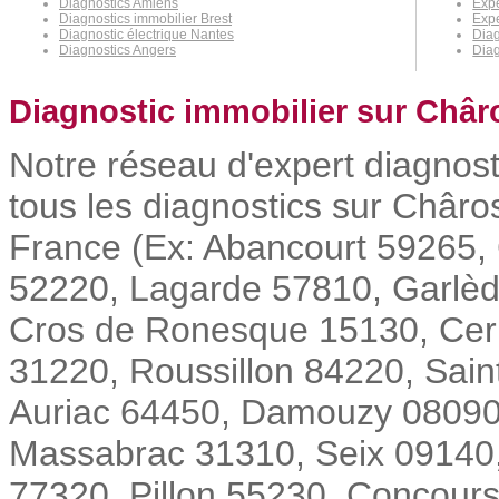
Diagnostics Amiens
Expe
Diagnostics immobilier Brest
Expe
Diagnostic électrique Nantes
Diag
Diagnostics Angers
Diag
Diagnostic immobilier sur Châr
Notre réseau d'expert diagnost
tous les diagnostics sur Châros
France (Ex: Abancourt 59265,
52220, Lagarde 57810, Garlè
Cros de Ronesque 15130, Cern
31220, Roussillon 84220, Sain
Auriac 64450, Damouzy 08090,
Massabrac 31310, Seix 09140,
77320, Pillon 55230, Concours