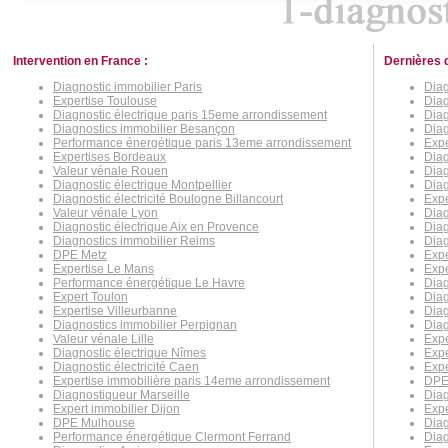
Intervention en France :
Dernières 
Diagnostic immobilier Paris
Diag
Expertise Toulouse
Diag
Diagnostic électrique paris 15eme arrondissement
Diag
Diagnostics immobilier Besançon
Diag
Performance énergétique paris 13eme arrondissement
Expe
Expertises Bordeaux
Diag
Valeur vénale Rouen
Diag
Diagnostic électrique Montpellier
Diag
Diagnostic électricité Boulogne Billancourt
Expe
Valeur vénale Lyon
Diag
Diagnostic électrique Aix en Provence
Dia
Diagnostics immobilier Reims
Diag
DPE Metz
Expe
Expertise Le Mans
Expe
Performance énergétique Le Havre
Dia
Expert Toulon
Diag
Expertise Villeurbanne
Dia
Diagnostics immobilier Perpignan
Diag
Valeur vénale Lille
Expe
Diagnostic électrique Nîmes
Expe
Diagnostic électricité Caen
Expe
Expertise immobilière paris 14eme arrondissement
DPE
Diagnostiqueur Marseille
Diag
Expert immobilier Dijon
Exp
DPE Mulhouse
Diag
Performance énergétique Clermont Ferrand
Diag