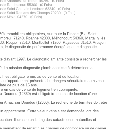
stic Artannes sur Thouet 49260 - (0 Fois)
stic Rambucourt 55300 - (0 Fois)
stic Saint Germain Lembron 63340 - (0 Fois)
stic Saint Romans des Champs 79230 - (0 Fois)
stic Mézel 04270 - (0 Fois)
0) immobiliers obligatoires, sur toute la France (Ex: Saint
Ambreuil 71240, Roanne 42300, Méhoncourt 54360, Martailly lès
0, Requeil 72510, Montbellet 71260, Payssous 31510, Arpajon
b, le diagnostic de performance énergétique, le diagnostic
te d'avant 1997. Le diagnostic amiante consiste à rechercher les
9. La mission diagnostic plomb consiste à déterminer la
l est obligatoire enc as de vente et de location.
son ou l'appartement présente des dangers sécuritaires au niveau
 date de plus de 15 ans.
ire en cas de vente de logement en copropriété.
r Dourdou (12360) est obligatoire en cas de location d'une
sur Arnac sur Dourdou (12360). La recherche de termites doit être
'un appartement. Cette valeur vénale est demandée lors des
ation. Il dresse un listing des catastrophes naturelles et
 permettent de répartir les charges de copropriété ou de diviser