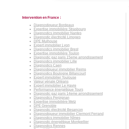
Intervention en France :
Diagnostiqueur Bordeaux
Expertise immobilière Strasbourg
Diagnostics immobilier Nantes
Diagnostic électricité Limoges
DPE Mulhouse
Expert immobilier Lyon
Diagnostics immobilier Brest
Expertise immobilière Toulon
Diagnostic gaz paris 15eme arrondissement
Diagnostics immobilier Lille
Diagnostics Caen
Diagnostiqueur immobilier Reims
Diagnostics Boulogne Billancourt
Expert immobilier Toulouse
Valeur vénale Orléans
Expert immobilier Le Havre
Performance énergétique Tours
Diagnostic gaz paris 14eme arrondissement
Diagnostics Perpignan
Expertise immobilière Metz
DPE Grenoble
Diagnostic électricité Besançon
Diagnostiqueur immobilier Clermont Ferrand
Diagnostics immobilier Nîmes
Diagnostic énergétique Montpellier
Diagnostics Rennes