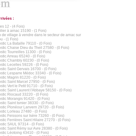
rrivées :
s 12 - (4 Fois)
lier à arnac 15190 - (1 Fois)
 de village à vendre dans le secteur de arnac sur
u - (1 Fois)
stic La Bataille 79110 - (0 Fois)
stic Chaise Dieu du Theil 27580 - (0 Fois)
stic Tourreilles 11300 - (0 Fois)
stic Arreau 65240 - (0 Fois)
stic Chambly 60230 - (0 Fois)
stic Lecelles 59226 - (0 Fois)
stic Saint Gervais 16700 - (0 Fois)
stic Lesparre Médoc 33340 - (0 Fois)
stic Magrin 81220 - (0 Fois)
stic Saint Marcel 27950 - (0 Fois)
tic Vert le Petit 91710 - (0 Fois)
stic Saint Laurent l'Abbaye 58150 - (0 Fois)
stic Riocaud 33220 - (0 Fois)
stic Morangis 91420 - (0 Fois)
stic Saint Ismier 38330 - (0 Fois)
stic Plonéour Lanvern 29720 - (0 Fois)
stic Lorleau 27480 - (0 Fois)
stic Feissons sur Isère 73260 - (0 Fois)
stic Ferrières Saint Hilaire 27270 - (0 Fois)
stic SAUL 97314 - (0 Fois)
stic Saint Rémy sur Avre 28380 - (0 Fois)
stic Léotoing 43410 - (0 Fois)