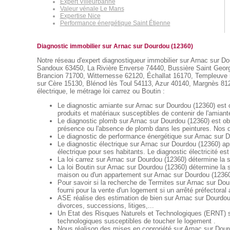
Expert Villeurbanne
Valeur vénale Le Mans
Expertise Nice
Performance énergétique Saint Étienne
Diagnostic immobilier sur Arnac sur Dourdou (12360)
Notre réseau d'expert diagnostiqueur immobilier sur Arnac sur Dou
Sandoux 63450, La Rivière Enverse 74440, Bussière Saint George
Brancion 71700, Witternesse 62120, Échallat 16170, Templeuve
sur Cère 15130, Blénod lès Toul 54113, Azur 40140, Margnès 81260
électrique, le métrage loi carrez ou Boutin :
Le diagnostic amiante sur Arnac sur Dourdou (12360) est o
produits et matériaux susceptibles de contenir de l'amiant
Le diagnostic plomb sur Arnac sur Dourdou (12360) est obl
présence ou l'absence de plomb dans les peintures. Nos di
Le diagnostic de performance énergétique sur Arnac sur Do
Le diagnostic électrique sur Arnac sur Dourdou (12360) appe
électrique pour ses habitants. Le diagnostic électricité est
La loi carrez sur Arnac sur Dourdou (12360) détermine la 
La loi Boutin sur Arnac sur Dourdou (12360) détermine la 
maison ou d'un appartement sur Arnac sur Dourdou (1236
Pour savoir si la recherche de Termites sur Arnac sur Dour
fourni pour la vente d'un logement si un arrêté préfectoral
ASE réalise des estimation de bien sur Arnac sur Dourdou
divorces, successions, litiges,...
Un Etat des Risques Naturels et Technologiques (ERNT) sur
technologiques susceptibles de toucher le logement .
Nous réalison des mises en coproriété sur Arnac sur Dourd