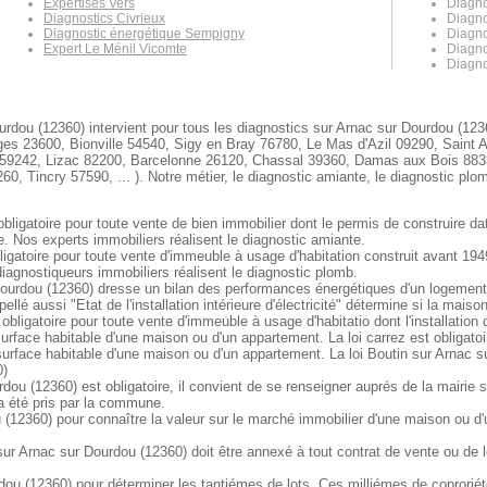
Expertises Vers
Diagno
Diagnostics Civrieux
Diagno
Diagnostic énergétique Sempigny
Diagno
Expert Le Ménil Vicomte
Diagno
Diagno
rdou (12360) intervient pour tous les diagnostics sur Arnac sur Dourdou (1236
s 23600, Bionville 54540, Sigy en Bray 76780, Le Mas d'Azil 09290, Saint 
 59242, Lizac 82200, Barcelonne 26120, Chassal 39360, Damas aux Bois 8833
, Tincry 57590, ... ). Notre métier, le diagnostic amiante, le diagnostic plom
bligatoire pour toute vente de bien immobilier dont le permis de construire da
e. Nos experts immobiliers réalisent le diagnostic amiante.
igatoire pour toute vente d'immeuble à usage d'habitation construit avant 194
agnostiqueurs immobiliers réalisent le diagnostic plomb.
urdou (12360) dresse un bilan des performances énergétiques d'un logement. I
llé aussi "Etat de l'installation intérieure d'électricité" détermine si la mai
 obligatoire pour toute vente d'immeuble à usage d'habitatio dont l'installation
surface habitable d'une maison ou d'un appartement. La loi carrez est obligato
surface habitable d'une maison ou d'un appartement. La loi Boutin sur Arnac su
0)
dou (12360) est obligatoire, il convient de se renseigner auprés de la mairie 
 a été pris par la commune.
 (12360) pour connaître la valeur sur le marché immobilier d'une maison ou d
 Arnac sur Dourdou (12360) doit être annexé à tout contrat de vente ou de loc
ou (12360) pour déterminer les tantiémes de lots. Ces milliémes de coproriété