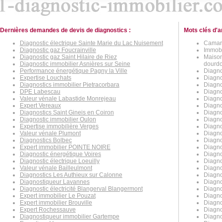
Dernières demandes de devis de diagnostics :
Mots clés d'a
Diagnostic électrique Sainte Marie du Lac Nuisement
Camare
Diagnostic gaz Foucrainville
Immobi
Diagnostic gaz Saint Hilaire de Riez
Maison
Diagnostic immobilier Asnières sur Seine
dourdo
Performance énergétique Pagny la Ville
Diagno
Expertise Louchats
Diagno
Diagnostics immobilier Pietracorbara
Diagno
DPE Labescau
Diagno
Valeur vénale Labastide Monrejeau
Diagno
Expert Vereaux
Diagno
Diagnostics Saint Gineis en Coiron
Diagno
Diagnostic immobilier Oulon
Diagno
Expertise immobilière Verges
Diagno
Valeur vénale Plumont
Diagno
Diagnostics Bolbec
Diagnos
Expert immobilier POINTE NOIRE
Diagno
Diagnostic énergétique Voires
Diagno
Diagnostic électrique Loeuilly
Diagno
Valeur vénale Bailleulmont
Diagno
Diagnostics Les Authieux sur Calonne
Diagno
Diagnostiqueur Lavannes
Diagno
Diagnostic électricité Blangerval Blangermont
Diagno
Expert immobilier Le Pouzat
Diagno
Expert immobilier Brouville
Diagno
Expert Rochessauve
Diagno
Diagnostiqueur immobilier Gartempe
Diagno