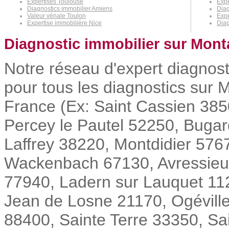
Expertises Toulouse
Expe
Diagnostics immobilier Amiens
Diag
Valeur vénale Toulon
Expe
Expertise immobilière Nice
Diag
Diagnostic immobilier sur Mont
Notre réseau d'expert diagnost
pour tous les diagnostics sur M
France (Ex: Saint Cassien 385
Percey le Pautel 52250, Buga
Laffrey 38220, Montdidier 5767
Wackenbach 67130, Avressieux
77940, Ladern sur Lauquet 112
Jean de Losne 21170, Ogévill
88400, Sainte Terre 33350, Sain