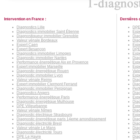
Intervention en France :
Dernières 
Diagnostics Lille
DPE 
Diagnostics immobilier Saint Étienne
Expe
Diagnostiqueur immobilier Grenoble
Diag
Valeur vénale Bordeaux
Diag
Expert Caen
Expe
Expert Besançon
DPE
Diagnostics immobilier Limoges
Expe
Diagnostic immobilier Nantes
Diag
Performance énergétique Aix en Provence
Expe
Expert immobilier Marseille
Expe
Diagnostic énergétique Rouen
Vale
Diagnostic immobilier Lyon
Exp
Valeur vénale Reims
Diag
Expert immobilier Clermont Ferrand
Diag
Diagnostic immobilier Perpignan
Perf
Diagnostics Angers
Diag
Performance énergétique Paris
Expe
Diagnostic énergétique Mulhouse
Diag
DPE Villeurbanne
Expe
Valeur vénale Nîmes
Diag
Diagnostic électrique Strasbourg
Expe
Diagnostic énergétique paris 14eme arrondissement
Diag
Diagnostic électricité Brest
Dia
Valeur vénale Le Mans
Dia
Diagnostic électricité Tours
DPE
DPE Le Havre
Diag