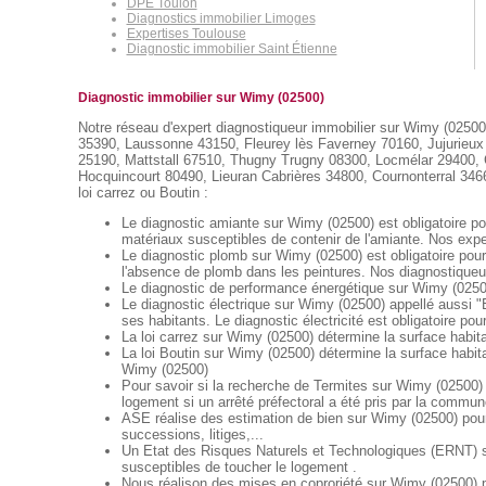
DPE Toulon
Diagnostics immobilier Limoges
Expertises Toulouse
Diagnostic immobilier Saint Étienne
Diagnostic immobilier sur Wimy (02500)
Notre réseau d'expert diagnostiqueur immobilier sur Wimy (02500)
35390, Laussonne 43150, Fleurey lès Faverney 70160, Jujurieux 
25190, Mattstall 67510, Thugny Trugny 08300, Locmélar 29400, 
Hocquincourt 80490, Lieuran Cabrières 34800, Cournonterral 34660,
loi carrez ou Boutin :
Le diagnostic amiante sur Wimy (02500) est obligatoire pou
matériaux susceptibles de contenir de l'amiante. Nos exper
Le diagnostic plomb sur Wimy (02500) est obligatoire pour
l'absence de plomb dans les peintures. Nos diagnostiqueur
Le diagnostic de performance énergétique sur Wimy (02500)
Le diagnostic électrique sur Wimy (02500) appellé aussi "Et
ses habitants. Le diagnostic électricité est obligatoire pou
La loi carrez sur Wimy (02500) détermine la surface habit
La loi Boutin sur Wimy (02500) détermine la surface habit
Wimy (02500)
Pour savoir si la recherche de Termites sur Wimy (02500) e
logement si un arrêté préfectoral a été pris par la commun
ASE réalise des estimation de bien sur Wimy (02500) pour
successions, litiges,...
Un Etat des Risques Naturels et Technologiques (ERNT) sur
susceptibles de toucher le logement .
Nous réalison des mises en coproriété sur Wimy (02500) po