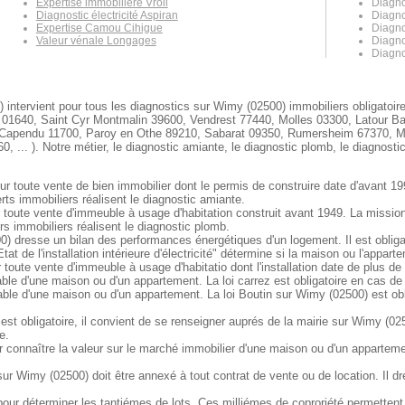
Expertise immobilière Vroil
Diagno
Diagnostic électricité Aspiran
Diagno
Expertise Camou Cihigue
Diagno
Valeur vénale Longages
Diagno
Diagnos
 intervient pour tous les diagnostics sur Wimy (02500) immobiliers obligatoir
01640, Saint Cyr Montmalin 39600, Vendrest 77440, Molles 03300, Latour Ba
Capendu 11700, Paroy en Othe 89210, Sabarat 09350, Rumersheim 67370, Mani
 ... ). Notre métier, le diagnostic amiante, le diagnostic plomb, le diagnosti
r toute vente de bien immobilier dont le permis de construire date d'avant 19
ts immobiliers réalisent le diagnostic amiante.
 toute vente d'immeuble à usage d'habitation construit avant 1949. La missio
s immobiliers réalisent le diagnostic plomb.
 dresse un bilan des performances énergétiques d'un logement. Il est obligat
at de l'installation intérieure d'électricité" détermine si la maison ou l'appa
r toute vente d'immeuble à usage d'habitatio dont l'installation date de plus de
able d'une maison ou d'un appartement. La loi carrez est obligatoire en cas de
able d'une maison ou d'un appartement. La loi Boutin sur Wimy (02500) est ob
st obligatoire, il convient de se renseigner auprés de la mairie sur Wimy (0250
e.
 connaître la valeur sur le marché immobilier d'une maison ou d'un apparteme
 Wimy (02500) doit être annexé à tout contrat de vente ou de location. Il dre
ur déterminer les tantiémes de lots. Ces milliémes de coproriété permettent d