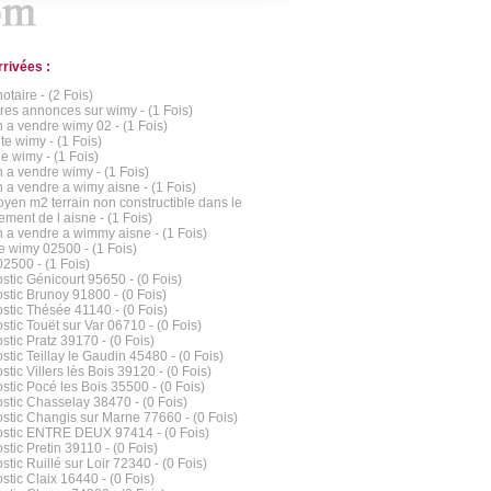
rrivées :
otaire - (2 Fois)
res annonces sur wimy - (1 Fois)
 a vendre wimy 02 - (1 Fois)
te wimy - (1 Fois)
e wimy - (1 Fois)
 a vendre wimy - (1 Fois)
 a vendre a wimy aisne - (1 Fois)
oyen m2 terrain non constructible dans le
ement de l aisne - (1 Fois)
 a vendre a wimmy aisne - (1 Fois)
e wimy 02500 - (1 Fois)
2500 - (1 Fois)
stic Génicourt 95650 - (0 Fois)
stic Brunoy 91800 - (0 Fois)
stic Thésée 41140 - (0 Fois)
stic Touët sur Var 06710 - (0 Fois)
stic Pratz 39170 - (0 Fois)
stic Teillay le Gaudin 45480 - (0 Fois)
tic Villers lès Bois 39120 - (0 Fois)
stic Pocé les Bois 35500 - (0 Fois)
stic Chasselay 38470 - (0 Fois)
stic Changis sur Marne 77660 - (0 Fois)
stic ENTRE DEUX 97414 - (0 Fois)
stic Pretin 39110 - (0 Fois)
tic Ruillé sur Loir 72340 - (0 Fois)
stic Claix 16440 - (0 Fois)