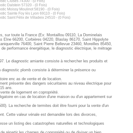
stic Cluses 74300 - (0 Fois)
stic Dalstein 57320 - (0 Fois)
stic Moissy Moulinot 58190 - (0 Fois)
stic Sainte Foy lès Lyon 69110 - (0 Fois)
tic Saint Félix de Villadeix 24510 - (0 Fois)
es, sur toute la France (Ex: Montaillou 09110, La Dominelais
s Elne 66200, Corbières 04220, Blaslay 86170, Saint Hippolyte
querville 76400, Saint Pierre Bellevue 23460, Moreilles 85450,
c de performance énergétique, le diagnostic électrique, le métrage
97. Le diagnostic amiante consiste à rechercher les produits et
n diagnostic plomb consiste à déterminer la présence ou
oire enc as de vente et de location.
rtement présente des dangers sécuritaires au niveau électrique pour
 15 ans.
 vente de logement en copropriété.
ligatoire en cas de location d'une maison ou d'un appartement sur
0). La recherche de termites doit être fourni pour la vente d'un
nt. Cette valeur vénale est demandée lors des divorces,
sse un listing des catastrophes naturelles et technologiques
e répartir les charges de copropriété ou de diviser un bien.