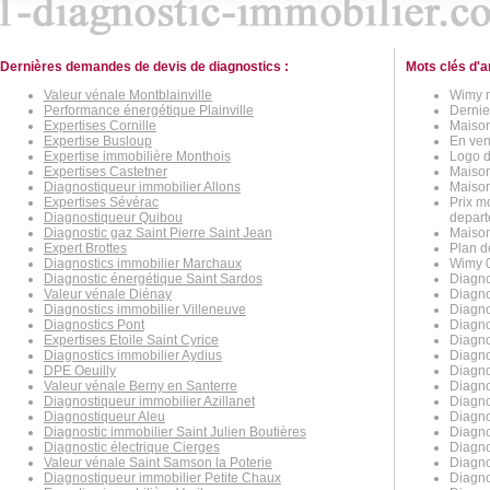
Dernières demandes de devis de diagnostics :
Mots clés d'a
Valeur vénale Montblainville
Wimy n
Performance énergétique Plainville
Dernie
Expertises Cornille
Maison
Expertise Busloup
En ven
Expertise immobilière Monthois
Logo d
Expertises Castetner
Maison
Diagnostiqueur immobilier Allons
Maison
Expertises Sévérac
Prix m
Diagnostiqueur Quibou
depart
Diagnostic gaz Saint Pierre Saint Jean
Maison
Expert Brottes
Plan d
Diagnostics immobilier Marchaux
Wimy 0
Diagnostic énergétique Saint Sardos
Diagno
Valeur vénale Diénay
Diagno
Diagnostics immobilier Villeneuve
Diagno
Diagnostics Pont
Diagno
Expertises Etoile Saint Cyrice
Diagno
Diagnostics immobilier Aydius
Diagno
DPE Oeuilly
Diagnos
Valeur vénale Berny en Santerre
Diagno
Diagnostiqueur immobilier Azillanet
Diagno
Diagnostiqueur Aleu
Diagno
Diagnostic immobilier Saint Julien Boutières
Diagno
Diagnostic électrique Cierges
Diagno
Valeur vénale Saint Samson la Poterie
Diagnos
Diagnostiqueur immobilier Petite Chaux
Diagno