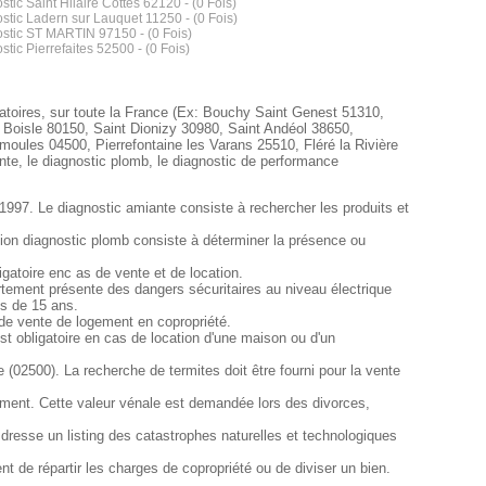
stic Saint Hilaire Cottes 62120 - (0 Fois)
stic Ladern sur Lauquet 11250 - (0 Fois)
stic ST MARTIN 97150 - (0 Fois)
stic Pierrefaites 52500 - (0 Fois)
igatoires, sur toute la France (Ex: Bouchy Saint Genest 51310,
 Boisle 80150, Saint Dionizy 30980, Saint Andéol 38650,
ules 04500, Pierrefontaine les Varans 25510, Fléré la Rivière
nte, le diagnostic plomb, le diagnostic de performance
 1997. Le diagnostic amiante consiste à rechercher les produits et
sion diagnostic plomb consiste à déterminer la présence ou
gatoire enc as de vente et de location.
ppartement présente des dangers sécuritaires au niveau électrique
us de 15 ans.
 de vente de logement en copropriété.
st obligatoire en cas de location d'une maison ou d'un
e (02500). La recherche de termites doit être fourni pour la vente
ement. Cette valeur vénale est demandée lors des divorces,
dresse un listing des catastrophes naturelles et technologiques
t de répartir les charges de copropriété ou de diviser un bien.