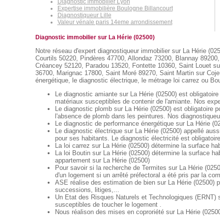
Diagnostic immobilier Lyon
Expertise immobilière Boulogne Billancourt
Diagnostiqueur Lille
Valeur vénale paris 14eme arrondissement
Diagnostic immobilier sur La Hérie (02500)
Notre réseau d'expert diagnostiqueur immobilier sur La Hérie (025
Courtils 50220, Pindères 47700, Allondaz 73200, Blannay 89200,
Créancey 52120, Paradou 13520, Fontette 10360, Saint Louet sur
36700, Marignac 17800, Saint Moré 89270, Saint Martin sur Cojeul
énergétique, le diagnostic électrique, le métrage loi carrez ou Bou
Le diagnostic amiante sur La Hérie (02500) est obligatoire
matériaux susceptibles de contenir de l'amiante. Nos exper
Le diagnostic plomb sur La Hérie (02500) est obligatoire 
l'absence de plomb dans les peintures. Nos diagnostiqueur
Le diagnostic de performance énergétique sur La Hérie (02
Le diagnostic électrique sur La Hérie (02500) appellé aussi
pour ses habitants. Le diagnostic électricité est obligatoir
La loi carrez sur La Hérie (02500) détermine la surface ha
La loi Boutin sur La Hérie (02500) détermine la surface ha
appartement sur La Hérie (02500)
Pour savoir si la recherche de Termites sur La Hérie (02500
d'un logement si un arrêté préfectoral a été pris par la c
ASE réalise des estimation de bien sur La Hérie (02500) p
successions, litiges,...
Un Etat des Risques Naturels et Technologiques (ERNT) sur
susceptibles de toucher le logement .
Nous réalison des mises en coproriété sur La Hérie (02500)