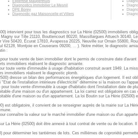
Expertise Mauperthuis
Diagno
Diagnostics immobilier Le Mesnil
Diagno
DPE Borey
Diagno
Diagnostic gaz Maisoncelle et Villers
Diagno
00) intervient pour tous les diagnostics sur La Hérie (02500) immobiliers obl
 Magny sur Tille 21110, Bouttencourt 80220, Massillargues Attuech 30140, Le
 Vire 50420, Écurat 17810, Avapessa 20225, Neuville sur Ornain 55800, Roumo
 62128, Montjoie en Couserans 09200, ... ). Notre métier, le diagnostic amia
tin :
 pour toute vente de bien immobilier dont le permis de construire date d'avant
ts immobiliers réalisent le diagnostic amiante.
pour toute vente d'immeuble à usage d'habitation construit avant 1949. La mis
s immobiliers réalisent le diagnostic plomb.
500) dresse un bilan des performances énergétiques d'un logement. Il est obli
 "Etat de l'installation intérieure d'électricité" détermine si la maison ou l'a
e pour toute vente d'immeuble à usage d'habitatio dont l'installation date de pl
bitable d'une maison ou d'un appartement. La loi carrez est obligatoire en cas
bitable d'une maison ou d'un appartement. La loi Boutin sur La Hérie (02500) e
) est obligatoire, il convient de se renseigner auprés de la mairie sur La Héri
ommune.
our connaître la valeur sur le marché immobilier d'une maison ou d'un appart
 La Hérie (02500) doit être annexé à tout contrat de vente ou de location. Il 
 pour déterminer les tantiémes de lots. Ces milliémes de coproriété permetten