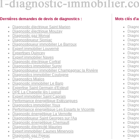
Dernières demandes de devis de diagnostics :
Mots clés d'a
Diagnostic électrique Saint Marien
Diagno
Diagnostic électrique Mouzay
Diagno
Diagnostic gaz Morval
Diagno
Diagnostiqueur Sioniac
Diagno
Diagnostiqueur immobilier Le Barroux
Diagnos
Expert immobilier Louverné
Diagno
Expertises Quincey
Diagno
Expert immobilier Naves
Diagno
Diagnostic électrique Cortrat
Diagno
Diagnostics immobilier Surgy
Diagno
Diagnostiqueur immobilier Champagnac la Rivière
Diagno
Diagnostics immobilier Coulogne
Diagno
Diagnostics Mialos
Diagno
Diagnostic immobilier Le Barp
Diagno
Expertise Saint Germain d'Esteuil
Diagno
DPE La Chapelle lès Luxeuil
Diagno
Expert immobilier Saint Caprais
Diagno
Performance énergétique Estézargues
Diagno
Diagnostics immobilier Youx
Diagno
Performance énergétique Les Essarts le Vicomte
Diagno
Diagnostic énergétique La Vernotte
Diagno
Diagnostiqueur Saint Georges sur l'Aa
Diagno
Diagnostic énergétique Chemault
Diagno
Diagnostic électricité Mauries
Diagno
Expert immobilier Caunes Minervois
Diagno
Diagnostic gaz Figeac
Diagno