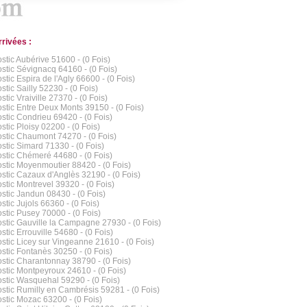
rrivées :
stic Aubérive 51600 - (0 Fois)
stic Sévignacq 64160 - (0 Fois)
stic Espira de l'Agly 66600 - (0 Fois)
stic Sailly 52230 - (0 Fois)
tic Vraiville 27370 - (0 Fois)
stic Entre Deux Monts 39150 - (0 Fois)
stic Condrieu 69420 - (0 Fois)
stic Ploisy 02200 - (0 Fois)
stic Chaumont 74270 - (0 Fois)
stic Simard 71330 - (0 Fois)
stic Chémeré 44680 - (0 Fois)
stic Moyenmoutier 88420 - (0 Fois)
stic Cazaux d'Anglès 32190 - (0 Fois)
stic Montrevel 39320 - (0 Fois)
stic Jandun 08430 - (0 Fois)
stic Jujols 66360 - (0 Fois)
stic Pusey 70000 - (0 Fois)
stic Gauville la Campagne 27930 - (0 Fois)
stic Errouville 54680 - (0 Fois)
stic Licey sur Vingeanne 21610 - (0 Fois)
stic Fontanès 30250 - (0 Fois)
stic Charantonnay 38790 - (0 Fois)
stic Montpeyroux 24610 - (0 Fois)
stic Wasquehal 59290 - (0 Fois)
stic Rumilly en Cambrésis 59281 - (0 Fois)
stic Mozac 63200 - (0 Fois)