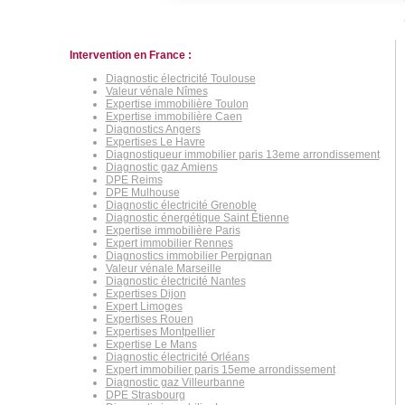
Intervention en France :
Diagnostic électricité Toulouse
Valeur vénale Nîmes
Expertise immobilière Toulon
Expertise immobilière Caen
Diagnostics Angers
Expertises Le Havre
Diagnostiqueur immobilier paris 13eme arrondissement
Diagnostic gaz Amiens
DPE Reims
DPE Mulhouse
Diagnostic électricité Grenoble
Diagnostic énergétique Saint Étienne
Expertise immobilière Paris
Expert immobilier Rennes
Diagnostics immobilier Perpignan
Valeur vénale Marseille
Diagnostic électricité Nantes
Expertises Dijon
Expert Limoges
Expertises Rouen
Expertises Montpellier
Expertise Le Mans
Diagnostic électricité Orléans
Expert immobilier paris 15eme arrondissement
Diagnostic gaz Villeurbanne
DPE Strasbourg