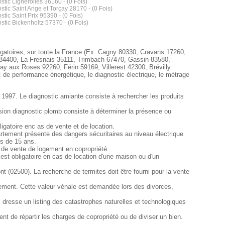
stic Lignerolles 36160 - (0 Fois)
stic Saint Ange et Torçay 28170 - (0 Fois)
stic Saint Prix 95390 - (0 Fois)
stic Bickenholtz 57370 - (0 Fois)
igatoires, sur toute la France (Ex: Cagny 80330, Cravans 17260,
 84400, La Fresnais 35111, Trimbach 67470, Gassin 83580,
 aux Roses 92260, Férin 59169, Villerest 42300, Brévilly
ic de performance énergétique, le diagnostic électrique, le métrage
 1997. Le diagnostic amiante consiste à rechercher les produits
sion diagnostic plomb consiste à déterminer la présence ou
gatoire enc as de vente et de location.
ppartement présente des dangers sécuritaires au niveau électrique
us de 15 ans.
s de vente de logement en copropriété.
est obligatoire en cas de location d'une maison ou d'un
t (02500). La recherche de termites doit être fourni pour la vente
ement. Cette valeur vénale est demandée lors des divorces,
 dresse un listing des catastrophes naturelles et technologiques
t de répartir les charges de copropriété ou de diviser un bien.