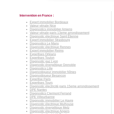
Intervention en France :
Expert immobilier Bordeaux
Valeur vénale Nice
Diagnostics immobilier Amiens
Valeur vénale paris 13eme arrondissement
Diagnostic électrique Saint Étienne
Expert immobilier Strasbourg
Diagnostics Le Mans
Diagnostic électrique Rennes
Expert immobilier Reims
Expertises Orléans
Expertises Toulon
Diagnostic gaz Lyon
Diagnostic énergétique Grenoble
Diagnostics Lille
Diagnostiqueur immobilier Nîmes
Diagnostiqueur Besançon
Expertise Paris
Expertises Tours
Diagnostic électricité paris 15eme arrondissement
DPE Nantes
Diagnostics Clermont Ferrand
DPE Villeurbanne
Diagnostic immobilier Le Havre
Diagnostic électrique Mulhouse
Diagnostic énergétique Metz
Diagnostic électrique Angers