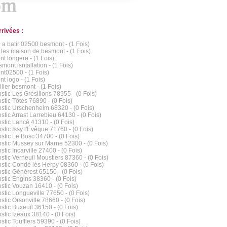
rrivées :
n a batir 02500 besmont - (1 Fois)
 les maison de besmont - (1 Fois)
t longere - (1 Fois)
mont isntallation - (1 Fois)
t02500 - (1 Fois)
t logo - (1 Fois)
lier besmont - (1 Fois)
stic Les Grésillons 78955 - (0 Fois)
stic Tôtes 76890 - (0 Fois)
stic Urschenheim 68320 - (0 Fois)
stic Arrast Larrebieu 64130 - (0 Fois)
stic Lancé 41310 - (0 Fois)
stic Issy l'Évêque 71760 - (0 Fois)
stic Le Bosc 34700 - (0 Fois)
stic Mussey sur Marne 52300 - (0 Fois)
tic Incarville 27400 - (0 Fois)
stic Verneuil Moustiers 87360 - (0 Fois)
stic Condé lès Herpy 08360 - (0 Fois)
stic Générest 65150 - (0 Fois)
stic Engins 38360 - (0 Fois)
stic Vouzan 16410 - (0 Fois)
stic Longueville 77650 - (0 Fois)
stic Orsonville 78660 - (0 Fois)
stic Buxeuil 36150 - (0 Fois)
stic Izeaux 38140 - (0 Fois)
stic Toufflers 59390 - (0 Fois)