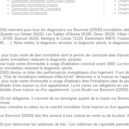
Diagnostic immobilier Saint Quay Perros
Diagno
Expertise immobilière Vivaise
Diagno
Diagnostic électricité Croixdalle
Diagno
Diagnostics Fontenelle
Diagno
00) intervient pour tous les diagnostics sur Besmont (02500) immobiliers obl
Quentin sur Nohain 58150, Les Sables d'Olonne 85180, Dreux 28100, Villars
 15700, Boisset 34220, Martigny le Comte 71220, Bartenheim 68870, Fontenay
, ... ). Notre métier, le diagnostic amiante, le diagnostic plomb, le diagnost
 pour toute vente de bien immobilier dont le permis de construire date d'avant
perts immobiliers réalisent le diagnostic amiante.
our toute vente d'immeuble à usage d'habitation construit avant 1949. La mis
s immobiliers réalisent le diagnostic plomb.
00) dresse un bilan des performances énergétiques d'un logement. Il est obli
"Etat de l'installation intérieure d'électricité" détermine si la maison ou l'a
e pour toute vente d'immeuble à usage d'habitatio dont l'installation date de pl
bitable d'une maison ou d'un appartement. La loi carrez est obligatoire en ca
bitable d'une maison ou d'un appartement. La loi Boutin sur Besmont (02500) 
) est obligatoire, il convient de se renseigner auprés de la mairie sur Besmon
ommune.
our connaître la valeur sur le marché immobilier d'une maison ou d'un appart
 Besmont (02500) doit être annexé à tout contrat de vente ou de location. Il
 pour déterminer les tantiémes de lots. Ces milliémes de coproriété permetten