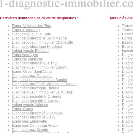
Dernières demandes de devis de diagnostics :
Mots clés d'a
Expert Villebois les Pins
Terrai
Expert Chasselay
Toutes
Diagnostiqueur Le Lude
Besmon
Diagnostic électricité Saint Magne
Edf bes
Diagnostiqueur immobilier Charleville
Besmon
Diagnostic électrique Houdetot
Besmon
Valeur vénale Blomard
Immobi
Expertises Agen
Diagno
Expertise Voutezac
Diagno
Diagnostic énergétique Thyl
Diagno
Diagnostiqueur immobilier Éragny
Diagno
Expert Oytier Saint Oblas
Diagno
Diagnostic gaz Douvaine
Diagno
Diagnostiqueur immobilier Bandol
Diagno
Diagnostic gaz Torcé Viviers en Charnie
Diagno
Diagnostic électrique Thourie
Diagnos
Diagnostiqueur immobilier La Murette
Diagno
Diagnostic immobilier Civières
Diagno
Diagnostic immobilier Lavoye
Diagno
Valeur vénale Valence
Diagno
Expert Grues
Diagno
Diagnostic électricité Villersexel
Diagno
Diagnostic électricité Viévy
Diagno
Expertises Enfonvelle
Diagno
Expertises Comps sur Artuby
Diagno
Diagnostic gaz Magrie
Diagno