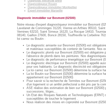
Diagnostic électricité Brest
Diagnostiqueur Rouen
Diagnostiqueur immobilier Montpellier
Expert immobilier Marseille
Diagnostic immobilier sur Besmont (02500)
Notre réseau d'expert diagnostiqueur immobilier sur Besmont (025
Lavelanet de Comminges 31220, Vienne en Arthies 95510, Saint 
Vernines 63210, Saint Simeux 16120, La Rocque 14410, Tourniac
08140, Gaillon 27600, Boncé 28150, Touffreville la Corbeline 76190
loi carrez ou Boutin :
Le diagnostic amiante sur Besmont (02500) est obligatoire
et matériaux susceptibles de contenir de l'amiante. Nos ex
Le diagnostic plomb sur Besmont (02500) est obligatoire p
l'absence de plomb dans les peintures. Nos diagnostiqueur
Le diagnostic de performance énergétique sur Besmont (025
Le diagnostic électrique sur Besmont (02500) appellé aussi 
pour ses habitants. Le diagnostic électricité est obligatoir
La loi carrez sur Besmont (02500) détermine la surface ha
La loi Boutin sur Besmont (02500) détermine la surface ha
appartement sur Besmont (02500)
Pour savoir si la recherche de Termites sur Besmont (02500
d'un logement si un arrêté préfectoral a été pris par la c
ASE réalise des estimation de bien sur Besmont (02500) p
successions, litiges,...
Un Etat des Risques Naturels et Technologiques (ERNT) sur
susceptibles de toucher le logement .
Nous réalison des mises en coproriété sur Besmont (02500)