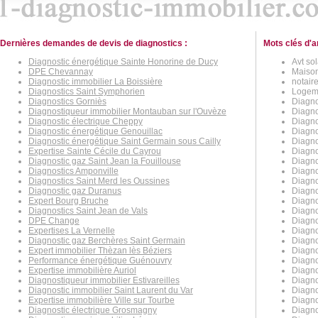
Dernières demandes de devis de diagnostics :
Mots clés d'a
Diagnostic énergétique Sainte Honorine de Ducy
Avt sol
DPE Chevannay
Maison
Diagnostic immobilier La Boissière
notaire
Diagnostics Saint Symphorien
Logeme
Diagnostics Gorniès
Diagno
Diagnostiqueur immobilier Montauban sur l'Ouvèze
Diagno
Diagnostic électrique Cheppy
Diagno
Diagnostic énergétique Genouillac
Diagno
Diagnostic énergétique Saint Germain sous Cailly
Diagno
Expertise Sainte Cécile du Cayrou
Diagno
Diagnostic gaz Saint Jean la Fouillouse
Diagno
Diagnostics Amponville
Diagno
Diagnostics Saint Merd les Oussines
Diagno
Diagnostic gaz Duranus
Diagnos
Expert Bourg Bruche
Diagno
Diagnostics Saint Jean de Vals
Diagno
DPE Change
Diagno
Expertises La Vernelle
Diagno
Diagnostic gaz Berchères Saint Germain
Diagno
Expert immobilier Thèzan lès Béziers
Diagno
Performance énergétique Guénouvry
Diagno
Expertise immobilière Auriol
Diagno
Diagnostiqueur immobilier Estivareilles
Diagno
Diagnostic immobilier Saint Laurent du Var
Diagno
Expertise immobilière Ville sur Tourbe
Diagno
Diagnostic électrique Grosmagny
Diagno