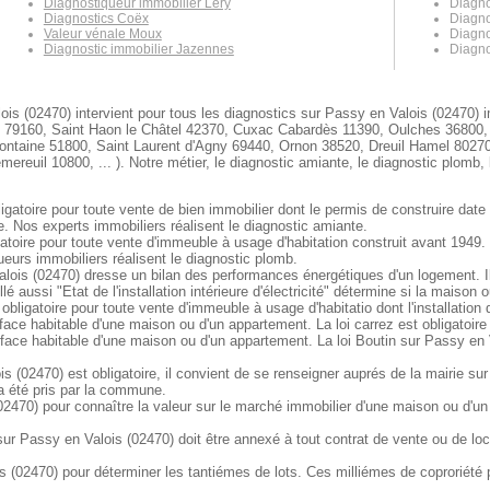
Diagnostiqueur immobilier Léry
Diagno
Diagnostics Coëx
Diagno
Valeur vénale Moux
Diagno
Diagnostic immobilier Jazennes
Diagno
is (02470) intervient pour tous les diagnostics sur Passy en Valois (02470) im
9160, Saint Haon le Châtel 42370, Cuxac Cabardès 11390, Oulches 36800, V
fontaine 51800, Saint Laurent d'Agny 69440, Ornon 38520, Dreuil Hamel 8027
reuil 10800, ... ). Notre métier, le diagnostic amiante, le diagnostic plomb,
gatoire pour toute vente de bien immobilier dont le permis de construire date
e. Nos experts immobiliers réalisent le diagnostic amiante.
atoire pour toute vente d'immeuble à usage d'habitation construit avant 1949
eurs immobiliers réalisent le diagnostic plomb.
ois (02470) dresse un bilan des performances énergétiques d'un logement. Il 
é aussi "Etat de l'installation intérieure d'électricité" détermine si la maiso
 obligatoire pour toute vente d'immeuble à usage d'habitatio dont l'installation
face habitable d'une maison ou d'un appartement. La loi carrez est obligatoir
rface habitable d'une maison ou d'un appartement. La loi Boutin sur Passy en 
s (02470) est obligatoire, il convient de se renseigner auprés de la mairie su
 a été pris par la commune.
02470) pour connaître la valeur sur le marché immobilier d'une maison ou d'u
 Passy en Valois (02470) doit être annexé à tout contrat de vente ou de locat
 (02470) pour déterminer les tantiémes de lots. Ces milliémes de coproriété p