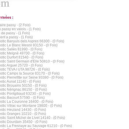
rrivées :
aire passy - (2 Fois)
 passy en valois - (1 Fois)
 de passy - (1 Fois)
nt a passy - (1 Fois)
stic Banyuls dels Aspres 66300 - (0 Fois)
stic Le Blanc Mesnil 93150 - (0 Fois)
stic Saliès 81990 - (0 Fois)
stic Meigné 49700 - (0 Fois)
stic Durfort 81540 - (0 Fois)
stic Saint Germain d'Elle 50810 - (0 Fois)
stic Arguel 25720 - (0 Fois)
stic TEVA I UTA 98726 - (0 Fois)
stic Camps la Source 83170 - (0 Fois)
tic Pierrefitte sur Seine 93380 - (0 Fois)
stic Aunat 11140 - (0 Fois)
stic Brouains 50150 - (0 Fois)
stic Nérignac 86150 - (0 Fois)
stic Pontgibaud 63230 - (0 Fois)
stic Bacourt 57590 - (0 Fois)
stic La Couronne 16400 - (0 Fois)
stic Vitrac sur Montane 19800 - (0 Fois)
stic Heuland 14430 - (0 Fois)
stic Granges 10210 - (0 Fois)
stic Saint Michel de Livet 14140 - (0 Fois)
stic Dourdain 35450 - (0 Fois)
stic La Fresnaye au Sauvage 61210 - (0 Fois)