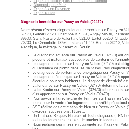
Expert immobilier paris 13eme arrondissement
Diagnostiqueur Metz
Expert Aix en Provence
Expert Toulon
Diagnostic immobilier sur Passy en Valois (02470)
Notre réseau d'expert diagnostiqueur immobilier sur Passy en Valo
57470, Gomer 64420, Chamboeuf 21220, Angey 50530, Puihardy 7
89500, Saint Nazaire de Valentane 82190, Lortet 65250, Chaude
70700, La Chapelotte 18250, Talairan 11220, Besson 03210, Villeme
électrique, le métrage loi carrez ou Boutin :
Le diagnostic amiante sur Passy en Valois (02470) est obli
produits et matériaux susceptibles de contenir de l'amiant
Le diagnostic plomb sur Passy en Valois (02470) est oblig
ou l'absence de plomb dans les peintures. Nos diagnostiqu
Le diagnostic de performance énergétique sur Passy en Val
Le diagnostic électrique sur Passy en Valois (02470) appell
électrique pour ses habitants. Le diagnostic électricité est
La loi carrez sur Passy en Valois (02470) détermine la sur
La loi Boutin sur Passy en Valois (02470) détermine la su
d'un appartement sur Passy en Valois (02470)
Pour savoir si la recherche de Termites sur Passy en Valoi
fourni pour la vente d'un logement si un arrêté préfectoral
ASE réalise des estimation de bien sur Passy en Valois (
divorces, successions, litiges,...
Un Etat des Risques Naturels et Technologiques (ERNT) sur
technologiques susceptibles de toucher le logement .
Nous réalison des mises en coproriété sur Passy en Valois
bien.