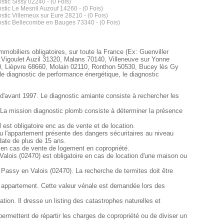
stic Sissy 02240 - (0 Fois)
stic Le Mesnil Auzouf 14260 - (0 Fois)
stic Villemeux sur Eure 28210 - (0 Fois)
stic Bellecombe en Bauges 73340 - (0 Fois)
mobiliers obligatoires, sur toute la France (Ex: Guenviller
igoulet Auzil 31320, Malans 70140, Villeneuve sur Yonne
0, Lièpvre 68660, Molain 02110, Ronthon 50530, Bucey lès Gy
 le diagnostic de performance énergétique, le diagnostic
 d'avant 1997. Le diagnostic amiante consiste à rechercher les
. La mission diagnostic plomb consiste à déterminer la présence
est obligatoire enc as de vente et de location.
n ou l'appartement présente des dangers sécuritaires au niveau
 date de plus de 15 ans.
e en cas de vente de logement en copropriété.
Valois (02470) est obligatoire en cas de location d'une maison ou
r Passy en Valois (02470). La recherche de termites doit être
n appartement. Cette valeur vénale est demandée lors des
ion. Il dresse un listing des catastrophes naturelles et
ermettent de répartir les charges de copropriété ou de diviser un