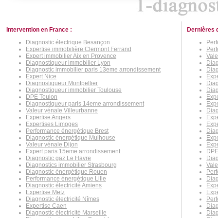
Intervention en France :
Dernières 
Diagnostic électrique Besançon
Perf
Expertise immobilière Clermont Ferrand
Per
Expert immobilier Aix en Provence
Vale
Diagnostiqueur immobilier Lyon
Diag
Diagnostic immobilier paris 13eme arrondissement
Diag
Expert Nice
Expe
Diagnostiqueur Montpellier
Diag
Diagnostiqueur immobilier Toulouse
Dia
DPE Toulon
Expe
Diagnostiqueur paris 14eme arrondissement
Exp
Valeur vénale Villeurbanne
Diag
Expertise Angers
Expe
Expertises Limoges
Expe
Performance énergétique Brest
Diag
Diagnostic énergétique Mulhouse
Expe
Valeur vénale Dijon
Expe
Expert paris 15eme arrondissement
DPE
Diagnostic gaz Le Havre
Diag
Diagnostics immobilier Strasbourg
Vale
Diagnostic énergétique Rouen
Per
Performance énergétique Lille
Diag
Diagnostic électricité Amiens
Expe
Expertise Metz
Expe
Diagnostic électricité Nîmes
Per
Expertise Caen
Dia
Diagnostic électricité Marseille
Diag