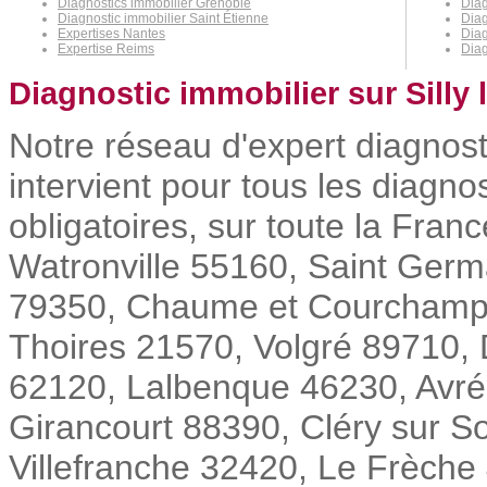
Diagnostics immobilier Grenoble
Diag
Diagnostic immobilier Saint Étienne
Diag
Expertises Nantes
Diag
Expertise Reims
Dia
Diagnostic immobilier sur Silly 
Notre réseau d'expert diagnosti
intervient pour tous les diagnos
obligatoires, sur toute la Fr
Watronville 55160, Saint Germ
79350, Chaume et Courchamp 2
Thoires 21570, Volgré 89710, 
62120, Lalbenque 46230, Avré
Girancourt 88390, Cléry sur 
Villefranche 32420, Le Frèche