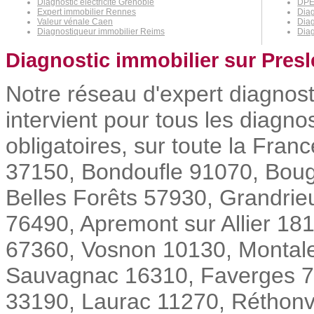
Diagnostic électricité Grenoble
DPE
Expert immobilier Rennes
Dia
Valeur vénale Caen
Diag
Diagnostiqueur immobilier Reims
Diag
Diagnostic immobilier sur Presl
Notre réseau d'expert diagnost
intervient pour tous les diagno
obligatoires, sur toute la Fran
37150, Bondoufle 91070, Boug
Belles Forêts 57930, Grandrie
76490, Apremont sur Allier 1
67360, Vosnon 10130, Montale
Sauvagnac 16310, Faverges 7
33190, Laurac 11270, Réthonvi