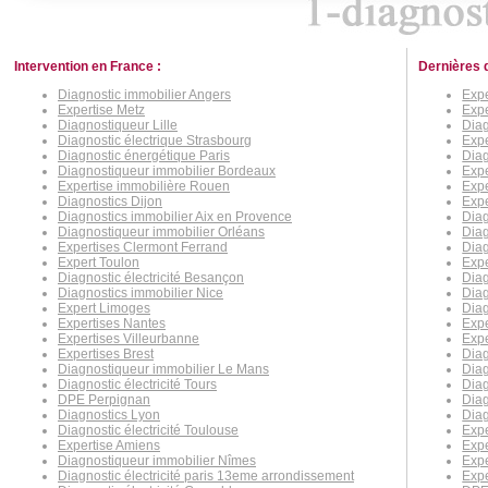
Intervention en France :
Dernières 
Diagnostic immobilier Angers
Expe
Expertise Metz
Exp
Diagnostiqueur Lille
Diag
Diagnostic électrique Strasbourg
Expe
Diagnostic énergétique Paris
Diag
Diagnostiqueur immobilier Bordeaux
Expe
Expertise immobilière Rouen
Expe
Diagnostics Dijon
Expe
Diagnostics immobilier Aix en Provence
Dia
Diagnostiqueur immobilier Orléans
Diag
Expertises Clermont Ferrand
Diag
Expert Toulon
Expe
Diagnostic électricité Besançon
Diag
Diagnostics immobilier Nice
Diag
Expert Limoges
Dia
Expertises Nantes
Expe
Expertises Villeurbanne
Expe
Expertises Brest
Diag
Diagnostiqueur immobilier Le Mans
Diag
Diagnostic électricité Tours
Diag
DPE Perpignan
Diag
Diagnostics Lyon
Dia
Diagnostic électricité Toulouse
Expe
Expertise Amiens
Expe
Diagnostiqueur immobilier Nîmes
Expe
Diagnostic électricité paris 13eme arrondissement
Expe