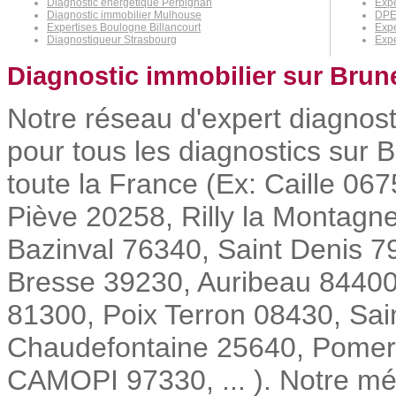
Diagnostic énergétique Perpignan
Exp
Diagnostic immobilier Mulhouse
DPE
Expertises Boulogne Billancourt
Exp
Diagnostiqueur Strasbourg
Expe
Diagnostic immobilier sur Brun
Notre réseau d'expert diagnost
pour tous les diagnostics sur 
toute la France (Ex: Caille 0
Piève 20258, Rilly la Montagne
Bazinval 76340, Saint Denis 7
Bresse 39230, Auribeau 84400
81300, Poix Terron 08430, Sa
Chaudefontaine 25640, Pomero
CAMOPI 97330, ... ). Notre méti