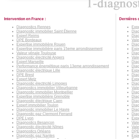
Intervention en France :
Dernières 
Diagnostics Rennes
Expe
Diagnostic immobilier Saint Étienne
Dia
Expert Reims
Diag
DPE Bordeaux
Vale
Expertise immobilière Rouen
Diag
Expertise immobilière paris 15eme arrondissement
Exp
Valeur vénale Toulouse
Diag
Diagnostic électricité Angers
Val
Expert Marseille
Diag
Performance énergétique paris 13eme arrondissement
Diag
Diagnostic électrique Lille
Exp
DPE Brest
Diag
Expert Metz
Expe
Diagnostic électricité Limoges
Diag
Diagnostics immobilier Villeurbanne
Vale
Diagnostic immobilier Montpellier
Diag
Expertise immobilière Grenoble
Diag
Diagnostic électrique Caen
Diag
Expert immobilier Toulon
Dia
Diagnostic immobilier Le Havre
Diag
Diagnostic gaz Clermont Ferrand
Diag
DPE Lyon
Expe
Diagnostics Besançon
Vale
Diagnostic électricité Nîmes
Vale
Diagnostics Orléans
DPE
Diagnostic gaz Nantes
Expe