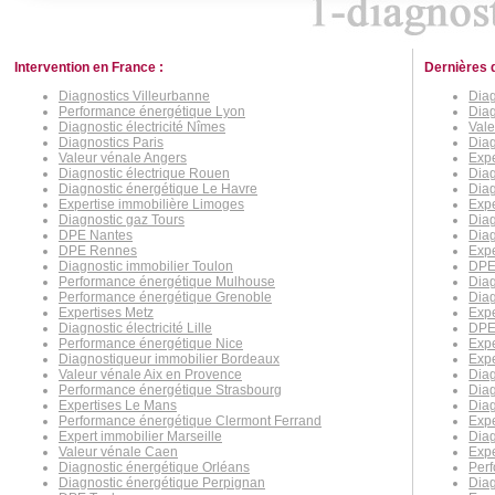
Intervention en France :
Dernières 
Diagnostics Villeurbanne
Diag
Performance énergétique Lyon
Diag
Diagnostic électricité Nîmes
Vale
Diagnostics Paris
Diag
Valeur vénale Angers
Expe
Diagnostic électrique Rouen
Diag
Diagnostic énergétique Le Havre
Diag
Expertise immobilière Limoges
Expe
Diagnostic gaz Tours
Diag
DPE Nantes
Diag
DPE Rennes
Expe
Diagnostic immobilier Toulon
DPE
Performance énergétique Mulhouse
Diag
Performance énergétique Grenoble
Diag
Expertises Metz
Expe
Diagnostic électricité Lille
DPE
Performance énergétique Nice
Expe
Diagnostiqueur immobilier Bordeaux
Exp
Valeur vénale Aix en Provence
Diag
Performance énergétique Strasbourg
Diag
Expertises Le Mans
Diag
Performance énergétique Clermont Ferrand
Expe
Expert immobilier Marseille
Diag
Valeur vénale Caen
Exp
Diagnostic énergétique Orléans
Per
Diagnostic énergétique Perpignan
Diag