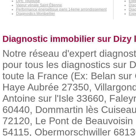
DPE Toulouse
Exp
Valeur vénale Saint Étienne
Diag
Performance énergétique paris 14eme arrondissement
Diag
Diagnostics Montpellier
Expe
Diagnostic immobilier sur Dizy 
Notre réseau d'expert diagnost
pour tous les diagnostics sur D
toute la France (Ex: Belan su
Haye Aubrée 27350, Villargond
Antoine sur l'Isle 33660, Fale
60440, Dommartin lès Cuiseaux
72120, Le Pont de Beauvoisi
54115, Obermorschwiller 68130