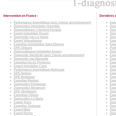
Intervention en France :
Dernières 
Performance énergétique paris 14eme arrondissement
Expe
Diagnostics immobilier Grenoble
Diag
Diagnostiqueur Clermont Ferrand
Dia
Expert immobilier Rouen
Diag
Diagnostic gaz Le Havre
Diag
Expert Villeurbanne
Expe
Expertise immobilière Saint Étienne
Expe
DPE Orléans
Perf
Diagnostiqueur immobilier Angers
Diag
Diagnostic électricité paris 15eme arrondissement
Expe
Diagnostic gaz Marseille
Expe
Expertise Aix en Provence
Expe
Expert immobilier Caen
Expe
Performance énergétique Mulhouse
Diag
DPE Amiens
Expe
DPE Bordeaux
Expe
Expertise Rennes
Expe
Diagnostics Perpignan
Exp
Diagnostics Besançon
Expe
DPE Strasbourg
Diag
Expertises Nîmes
Expe
Diagnostics Le Mans
Expe
Expert Tours
Dia
Expertise Toulouse
Diag
Expert Metz
Diag
Expert Reims
Diag