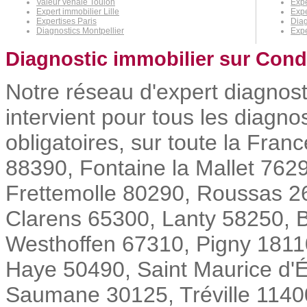
Valeur vénale Toulon
Expe
Expert immobilier Lille
Expe
Expertises Paris
Dia
Diagnostics Montpellier
Expe
Diagnostic immobilier sur Cond
Notre réseau d'expert diagnos
intervient pour tous les diagn
obligatoires, sur toute la Fra
88390, Fontaine la Mallet 762
Frettemolle 80290, Roussas 26
Clarens 65300, Lanty 58250, 
Westhoffen 67310, Pigny 181
Haye 50490, Saint Maurice d'É
Saumane 30125, Tréville 11400, 